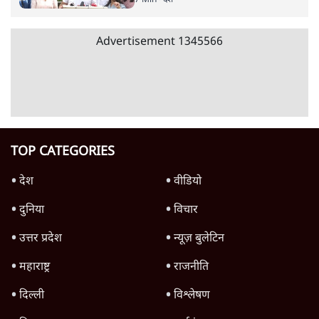
जनता का 2.32 करोड़ रोज़ाना खर्चः योगी सरकार ने
विज्ञापनों पर उड़ाने में मोदी 3.0 को भी पीछे छोड़ा
7 Min
•
उत्तर प्रदेश
क्या 95 साल पुराने भारतीय सांख्यिकी संस्थान की
स्वायत्तता पर भी अब मंडरा रहा ख़तरा?
8 Min
•
विश्लेषण
जंतर-मंतर पर युवा आक्रोश के बाद संघ की बेचैनी
क्यों बढ़ी? प्रो. अपूर्वानंद ने बताईं 5 बड़ी वजहें
7 Min
•
विश्लेषण
Advertisement
'महाराष्ट्र में गैर बीजेपी वोटरों के नामों को काटने की
बड़ी साज़िश'- रोहित पवार का आरोप
4 Min
•
महाराष्ट्र
राहुल गांधी ने कहा- अमित शाह ने ही छात्रों पर पैलेट