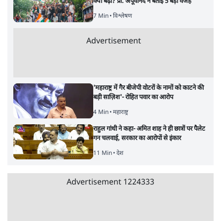
मेटा के सरेंडर के बाद भारत में केजरीवाल का इंस्टा
हैंडल बैनः AAP का आरोप
3 Min
•
देश
•
नेशनल ब्यूरो
संसदीय समिति-मेटा की बैठकः मार्क ज़करबर्ग ने
भारत सरकार से माफी मांगी
5 Min
•
देश
•
राजनीतिक ब्यूरो
Advertisement
जंतर-मंतर प्रोटेस्ट- 'ताकतवर सरकार के नाम पर
आक्रामकता न दिखाए पुलिस, जेन जी को सुने': SC
5 Min
•
देश
•
नेशनल ब्यूरो
जंतर मंतर प्रोटेस्ट: 'युवाओं को प्रताड़ित किया जा रहा
है, पर मोदी-शाह में बोलने की हिम्मत नहीं'- राहुल