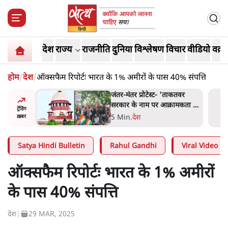
देश
राज्य
राजनीति
दुनिया
विश्लेषण
विचार
वीडियो
वक़्त
होम
/
देश
/
ऑक्सफैम रिपोर्टः भारत के 1% अमीरों के पास 40% संपत्ति
ाकतवर
जंतर मंतर प्रोटेस्ट: 'युवाओं को
रामकता न
प्रताड़ित किया जा रहा है, पर मोदी-
ट्रेंडिंग
ो सुने':
शाह में बोलने की हिम्मत नहीं'-
7 Min
.
देश
ख़बर
राहुल
Satya Hindi Bulletin
Rahul Gandhi
Viral Video
ऑक्सफैम रिपोर्टः भारत के 1% अमीरों
के पास 40% संपत्ति
देश
|
29 MAR, 2025