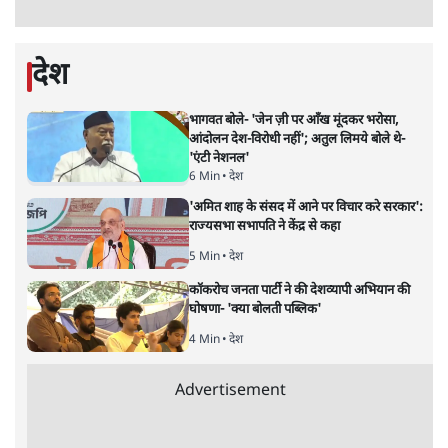
7 Min
•
देश
•
नेशनल ब्यूरो
पेंटर प्रशांत की दर्दनाक दास्तान- जंतर मंतर पर पैलेट
गन से 5 नहीं, 6 लोग घायल हुए
6 Min
•
देश
•
नेशनल ब्यूरो
क्या 95 साल पुराने भारतीय सांख्यिकी संस्थान की
स्वायत्तता पर भी अब मंडरा रहा ख़तरा?
8 Min
•
विश्लेषण
•
सत्य ब्यूरो
शाह के ख़िलाफ़ संसद में विपक्ष का मार्च, 'गृह मंत्री
मुंह छुपा रहे हैं क्योंकि वो छात्रों के गुनहगार हैं'
5 Min
•
देश
•
नेशनल ब्यूरो
Advertisement
122455