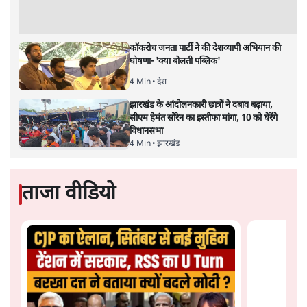
कूटनीति में समय ही सबसे
बड़ा कारक होता है। भारत का यूरोप की
ओर ताज़ा झुकाव—जिसका ठोस रूप हाल ही में संपन्न भारत–
यूरोपीय संघ मुक्त व्यापार समझौते (एफ़टीए) में दिखाई देता है—
किसी दीर्घकालिक रणनीतिक दूरदृष्टि की पराकाष्ठा कम, और
परिस्थितियों के दबाव में लिया गया एक तेज़ निर्णय अधिक लगता
और पढ़ें
है।
सत्य हिन्दी ऐप
डाउनलोड
करें
सतीश झा
सतीश झा समकालीन भारतीय भाषाई लेखन के सबसे सूक्ष्म,