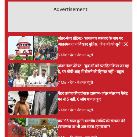
लड़ेगी CJP!
दिल्ली
Urmilesh Exposes Voter List Plan: क्या
पिछड़ों और दलितों का वोट काट देगी BJP?
विश्लेषण
भागवत बोले- 'जेन ज़ी पर आँख मूंदकर भरोसा,
आंदोलन देश-विरोधी नहीं'; अतुल लिमये बोले थे-
'एंटी नेशनल'
6 Min
•
देश
Advertisement
अतीक अहमद के बेटे अबान अहमद की सड़क हादसे
में मौत, जेल में बंद भाई से मिलने जा रहे थे
5 Min
•
उत्तर प्रदेश
उलटबांसीः राष्ट्र के चरित्र की मरम्मत जारी है