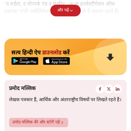
'द मर्डरर, द मोनार्क एंड द फ़कीर : अ न्यू इनवेस्टीगेशन ऑफ़
और पढ़ें
महात्मा गांधी असेशिनेशन' नामक किताब से ये सवाल उठते हैं।
सत्य हिन्दी ऐप
डाउनलोड
करें
प्रमोद मल्लिक
लेखक पत्रकार हैं, आर्थिक और अंतरराष्ट्रीय विषयों पर लिखते रहते हैं।
प्रमोद मल्लिक
की और स्टोरी पढ़ें