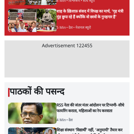
11 Min
•
व्यंग्य/उलटबाँसी
'अमित शाह के संसद में आने पर विचार करे सरकार':
राज्यसभा सभापति ने केंद्र से कहा
5 Min
•
देश
Advertisement
कॉकरोच जनता पार्टी ने की देशव्यापी अभियान की
घोषणा- 'क्या बोलती पब्लिक'
4 Min
•
देश
झारखंड के आंदोलनकारी छात्रों ने दबाव बढ़ाया,
सीएम हेमंत सोरेन का इस्तीफा मांगा, 10 को घेरेंगे
विधानसभा
4 Min
•
झारखंड