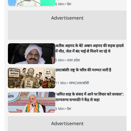
हालात से उपजा मोड़?
विश्लेषण
|
सतीश झा
|
29 JAN, 2026
भारत ईयू मुक्त व्यापार समझौताः ईयू अध्यक्ष उर्सुला वॉन डेर लेयेन और
पीएम मोदी
सतीश झा
भारत-यूरोपीय संघ मुक्त व्यापार समझौताः क्या यूरोप की ओर भारत
का झुकाव एक लंबा रणनीतिक नज़रिया है या वैश्विक दबावों और
अमेरिकी अनिश्चितता की वजह से उठाया गया एक कदम है? वरिष्ठ
पत्रकार सतीश झा का आकलनः