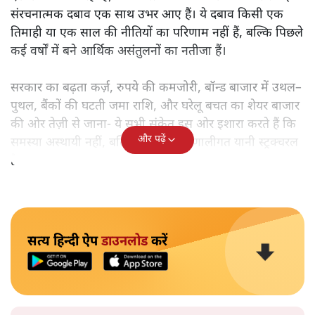
संरचनात्मक दबाव एक साथ उभर आए हैं। ये दबाव किसी एक
तिमाही या एक साल की नीतियों का परिणाम नहीं हैं, बल्कि पिछले
कई वर्षों में बने आर्थिक असंतुलनों का नतीजा हैं।
सरकार का बढ़ता कर्ज़, रुपये की कमजोरी, बॉन्ड बाजार में उथल–
पुथल, बैंकों की घटती जमा राशि, और घरेलू बचत का शेयर बाजार
की ओर तेज़ी से जाना- ये सभी संकेत इस ओर इशारा करते हैं कि
और पढ़ें
समस्या अस्थायी नहीं, बल्कि गहरी और प्रणालीगत यानी स्ट्रक्चरल
है।
सत्य हिन्दी ऐप
डाउनलोड
करें