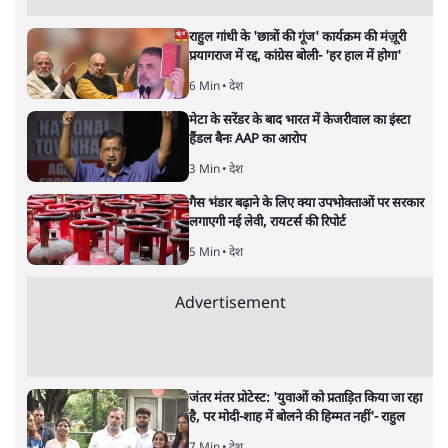
पाठकों की पसन्द
RSS नेता की जंतर मंतर आंदोलन पर टिप्पणी- सीधे
फायरिंग कराता, महिलाओं का रेप करवाता
4 Min
•
देश
शिक्षा संस्थान ‘विद्यार्थी’ नहीं, ‘अनुयायी’ तैयार कर
रहे, राहुल गांधी के बयान से छिड़ी नई बहस
6 Min
•
वक़्त-बेवक़्त
इंस्टाग्राम पर आरक्षण हटाओ आंदोलन का शिगूफा,
क्या Gen Z एकता तोड़ने की मुहिम?
7 Min
•
देश
Advertisement