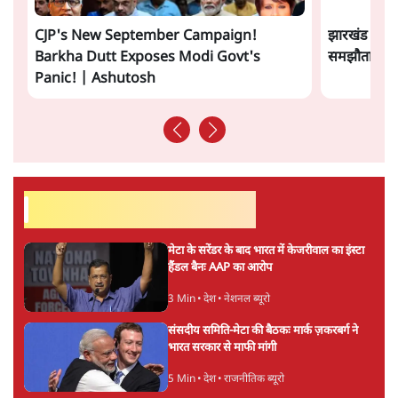
विश्लेषणात्मक और मानवीय स्वरों में से एक हैं। शिक्षा, समाज,
संस्कृति और भाषा पर उनकी दृष्टि गहरी और साफ़ है। उनकी शैली—
सरल भाषा में जटिल प्रश्नों को खोलने की—उन्हें आज के
हिंदी‑हिंदुस्तानी लेखन में एक विशिष्ट स्थान देती है।
सतीश झा
की और स्टोरी पढ़ें
अगली खबर लोड हो रही है...
ताजा खबरें
Abhijeet Dipke Press Conference: CJP
का 'Kya Bolti Public' अभियान, चुनाव नहीं