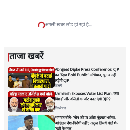
सत्य हिन्दी ऐप
डाउनलोड
करें
मुकेश कुमार
लेखक सत्यहिंदी के संपादक हैं।
मुकेश कुमार
की और स्टोरी पढ़ें
भारत–यूरोप संवाद: दूरदर्शी रणनीति या