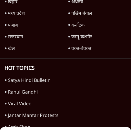
गन चलवाई, सरकार का आरोपों से इंकार
11 Min
•
देश
Advertisement
1224333
देश
भागवत बोले- 'जेन ज़ी पर आँख मूंदकर भरोसा,
आंदोलन देश-विरोधी नहीं'; अतुल लिमये बोले थे-
'एंटी नेशनल'
6 Min
•
देश
'अमित शाह के संसद में आने पर विचार करे सरकार':
राज्यसभा सभापति ने केंद्र से कहा
5 Min
•
देश