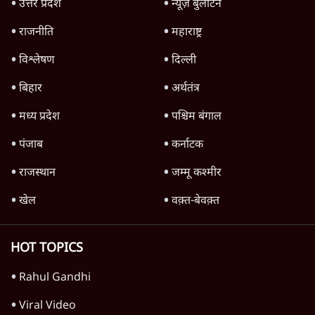
देश
वीडियो
दुनिया
विचार
उत्तर प्रदेश
न्यूज़ बुलेटिन
राजनीति
महाराष्ट्र
विश्लेषण
दिल्ली
बिहार
अर्थतंत्र
मध्य प्रदेश
पश्चिम बंगाल
पंजाब
कर्नाटक
राजस्थान
जम्मू कश्मीर
खेल
वक़्त-बेवक़्त
HOT TOPICS