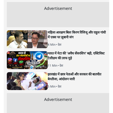
Advertisement
महिला आरक्षण बिलः किरण रिजिजू और राहुल गांधी
में एक्स पर ज़ुबानी जंग
4 Min
•
देश
भारत में मेटा की 'अवैध सेंसरशिप' बढ़ी, एक्टिविस्ट
टेलीग्राम की तरफ मुड़े
11 Min
•
देश
झारखंड में छात्र नेताओं और सरकार की बातचीत
बेनतीजा, आंदोलन जारी
5 Min
•
देश
Advertisement