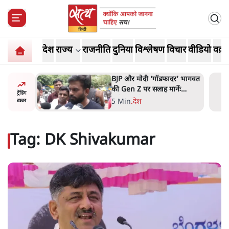
देश
राज्य
राजनीति
दुनिया
विश्लेषण
विचार
वीडियो
वक़्त
ं, पूरी दाल
BJP और मोदी ‘गॉडफादर’ भागवत
रबाद कर
की Gen Z पर सलाह मानेंः
ट्रेंडिंग
अभिजीत दिपके
5 Min
.
देश
ख़बर
Tag:
DK Shivakumar