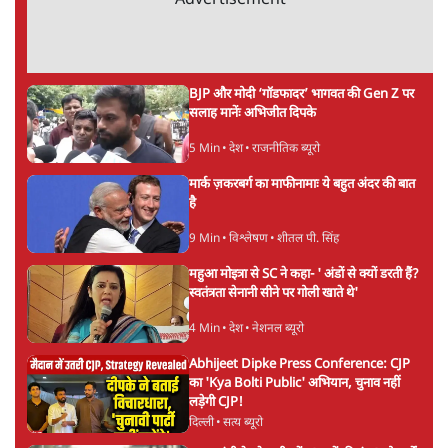
Advertisement
BJP और मोदी ‘गॉडफादर’ भागवत की Gen Z पर
सलाह मानेंः अभिजीत दिपके
5 Min
•
देश
•
राजनीतिक ब्यूरो
मार्क ज़करबर्ग का माफीनामाः ये बहुत अंदर की बात
है
9 Min
•
विश्लेषण
•
शीतल पी. सिंह
महुआ मोइत्रा से SC ने कहा- ' अंडों से क्यों डरती हैं?
स्वतंत्रता सेनानी सीने पर गोली खाते थे'
4 Min
•
देश
•
नेशनल ब्यूरो
Abhijeet Dipke Press Conference: CJP
का 'Kya Bolti Public' अभियान, चुनाव नहीं
लड़ेगी CJP!
दिल्ली
•
सत्य ब्यूरो