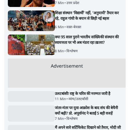
7 Min
•
उत्तर प्रदेश
शिक्षा संस्थान ‘विद्यार्थी’ नहीं, ‘अनुयायी’ तैयार कर
रहे, राहुल गांधी के बयान से छिड़ी नई बहस
6 Min
•
वक़्त-बेवक़्त
क्या 95 साल पुराने भारतीय सांख्यिकी संस्थान की
स्वायत्तता पर भी अब मंडरा रहा ख़तरा?
8 Min
•
विश्लेषण
Advertisement
उलटबांसीः राष्ट्र के चरित्र की मरम्मत जारी है
11 Min
•
व्यंग्य/उलटबाँसी
जंतर-मंतर पर युवा आक्रोश के बाद संघ की बेचैनी
क्यों बढ़ी? प्रो. अपूर्वानंद ने बताईं 5 बड़ी वजहें