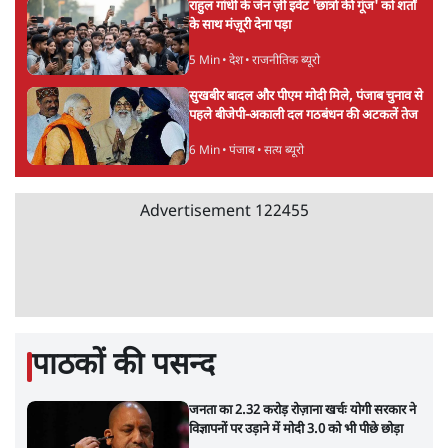
राहुल गांधी के जेन ज़ी इवेंट 'छात्रों की गूंज' को शर्तों
के साथ मंज़ूरी देना पड़ा
5 Min
•
देश
•
राजनीतिक ब्यूरो
सुखबीर बादल और पीएम मोदी मिले, पंजाब चुनाव से
पहले बीजेपी-अकाली दल गठबंधन की अटकलें तेज
6 Min
•
पंजाब
•
सत्य ब्यूरो
Advertisement
122455
पाठकों की पसन्द
जनता का 2.32 करोड़ रोज़ाना खर्चः योगी सरकार ने
विज्ञापनों पर उड़ाने में मोदी 3.0 को भी पीछे छोड़ा