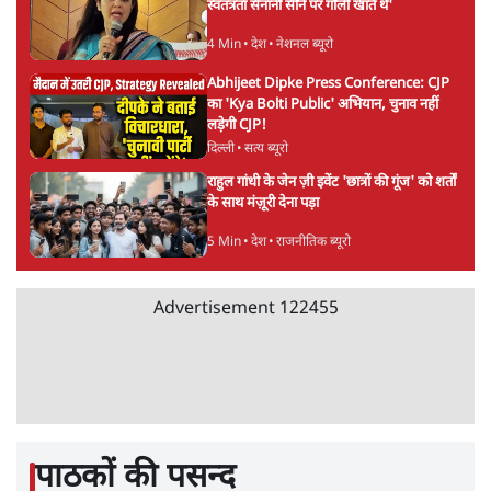
स्वतंत्रता सेनानी सीने पर गोली खाते थे'
4 Min
•
देश
•
नेशनल ब्यूरो
Abhijeet Dipke Press Conference: CJP
का 'Kya Bolti Public' अभियान, चुनाव नहीं
लड़ेगी CJP!
दिल्ली
•
सत्य ब्यूरो
राहुल गांधी के जेन ज़ी इवेंट 'छात्रों की गूंज' को शर्तों
के साथ मंज़ूरी देना पड़ा
5 Min
•
देश
•
राजनीतिक ब्यूरो
Advertisement
122455
पाठकों की पसन्द