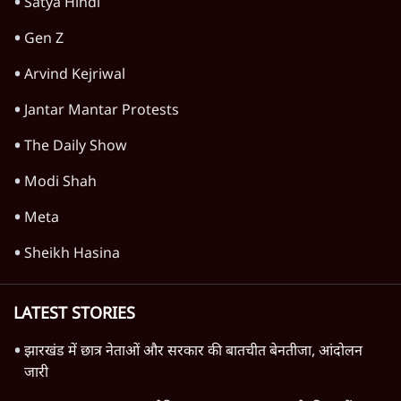
Ashutosh Ki Baat
CJP Delhi Protest
Mohan Bhagwat
Satya Hindi
Gen Z
Arvind Kejriwal
Jantar Mantar Protests
The Daily Show
Modi Shah
Meta
Sheikh Hasina