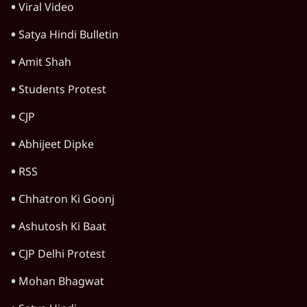
खेल
वक़्त-बेवक़्त
HOT TOPICS
Rahul Gandhi
Viral Video
Satya Hindi Bulletin
Amit Shah
Students Protest
CJP
Abhijeet Dipke
RSS
Chhatron Ki Goonj