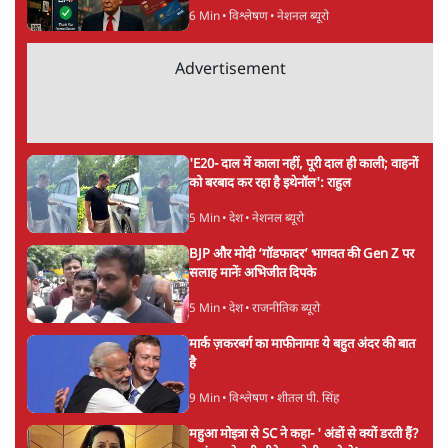
6 Min
•
विश्लेषण
•
नेशनल ब्यूरो
Advertisement
'E20- दाल में काला नहीं, पूरी दाल ही काली; वाहनों
को बरबाद कर रहा है इथेनॉल': राहुल
5 Min
•
देश
•
नेशनल ब्यूरो
BJP और मोदी ‘गॉडफादर’ भागवत की Gen Z पर
सलाह मानेंः अभिजीत दिपके
5 Min
•
देश
•
राजनीतिक ब्यूरो
मार्क ज़करबर्ग का माफीनामाः ये बहुत अंदर की बात
है
9 Min
•
विश्लेषण
•
शीतल पी. सिंह
महुआ मोइत्रा से SC ने कहा- ' अंडों से क्यों डरती हैं?