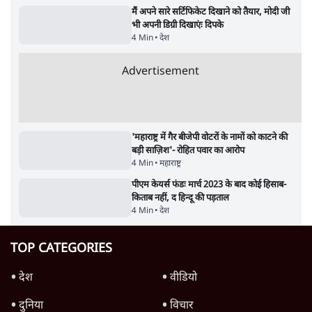
जंतर-मंतर पर युवा आक्रोश के बाद संघ की बेचैनी
क्यों बढ़ी? प्रो. अपूर्वानंद ने बताईं 5 बड़ी वजहें
7 Min
•
विश्लेषण
मैं अपने सारे सर्टिफिकेट दिखाने को तैयार, मोदी जी
भी अपनी डिग्री दिखाएंः दिपके
4 Min
•
देश
Advertisement
'महाराष्ट्र में गैर बीजेपी वोटरों के नामों को काटने की
बड़ी साज़िश'- रोहित पवार का आरोप
4 Min
•
महाराष्ट्र
पीएम केयर्स फंडः मार्च 2023 के बाद कोई हिसाब-
किताब नहीं, द हिन्दू की पड़ताल
4 Min
•
देश