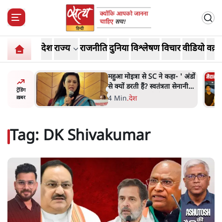
देश
राज्य
राजनीति
दुनिया
विश्लेषण
विचार
वीडियो
वक़्त
हा- ' अंडों
Abhijeet Dipke Press
ता सेनानी
Conference: CJP का 'Kya
ट्रेंडिंग
Bolti Public' अभियान, चुनाव
-
.
दिल्ली
ख़बर
नहीं लड़ेगी CJP!
Tag:
DK Shivakumar