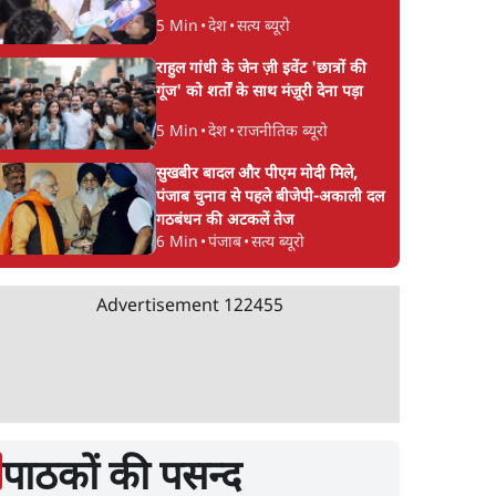
5 Min
•
देश
•
सत्य ब्यूरो
राहुल गांधी के जेन ज़ी इवेंट 'छात्रों की
गूंज' को शर्तों के साथ मंज़ूरी देना पड़ा
5 Min
•
देश
•
राजनीतिक ब्यूरो
सुखबीर बादल और पीएम मोदी मिले,
पंजाब चुनाव से पहले बीजेपी-अकाली दल
गठबंधन की अटकलें तेज
6 Min
•
पंजाब
•
सत्य ब्यूरो
Advertisement
122455
पाठकों की पसन्द