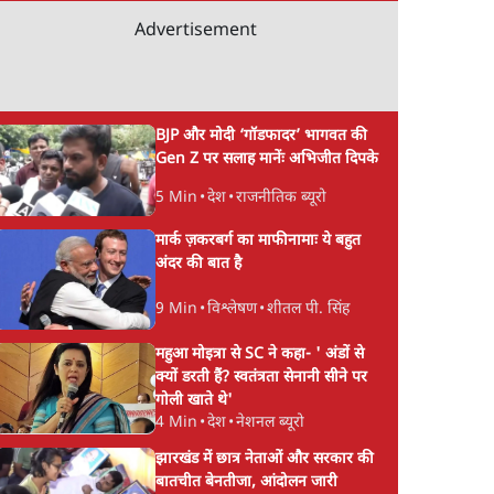
Advertisement
BJP और मोदी ‘गॉडफादर’ भागवत की
Gen Z पर सलाह मानेंः अभिजीत दिपके
5 Min
•
देश
•
राजनीतिक ब्यूरो
मार्क ज़करबर्ग का माफीनामाः ये बहुत
अंदर की बात है
9 Min
•
विश्लेषण
•
शीतल पी. सिंह
महुआ मोइत्रा से SC ने कहा- ' अंडों से
क्यों डरती हैं? स्वतंत्रता सेनानी सीने पर
गोली खाते थे'
4 Min
•
देश
•
नेशनल ब्यूरो
झारखंड में छात्र नेताओं और सरकार की
बातचीत बेनतीजा, आंदोलन जारी