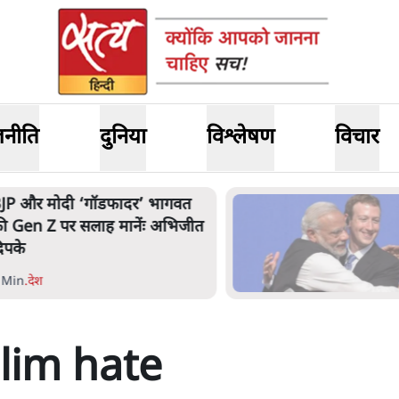
जनीति
दुनिया
विश्लेषण
विचार
JP और मोदी ‘गॉडफादर’ भागवत
ी Gen Z पर सलाह मानेंः अभिजीत
िपके
 Min
.
देश
lim hate