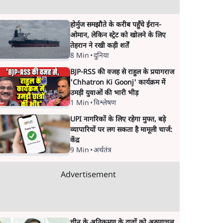
होर्मुज समझौते के करीब पहुँचे ईरान-
ओमान, लेकिन स्ट्रेट को खोलने के लिए
तेहरान ने रखी कड़ी शर्तें
8 Min
•
दुनिया
BJP-RSS की वजह से राहुल के प्रयागराज
'Chhatron Ki Goonj' कार्यक्रम में
उमड़ी युवाओं की भारी भीड़
1 Min
•
विश्लेषण
UPI नागरिकों के लिए रहेगा मुफ्त, बड़े
व्यापारियों पर लग सकता है मामूली चार्ज:
केंद्र
9 Min
•
अर्थतंत्र
Advertisement
चीन के अतिक्रमण के दावों को अरुणाचल