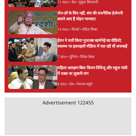
11 Min
•
देश
•
यूसुफ किरमानी
जेन-ज़ी के लिए नहीं, संघ की राजनैतिक हेजेमनी
बचाने आए हैं मोहन भागवत!
14 Min
•
विमर्श
•
वंदिता मिश्रा
ईरान ने जारी किया मुजतबा खामेनेई का वीडियो;
स्वास्थ्य पर इसराइली मीडिया में चल रही थीं अफवाहें
7 Min
•
दुनिया
•
विदेश डेस्क
महिला आरक्षण बिलः किरण रिजिजू और राहुल गांधी
में एक्स पर ज़ुबानी जंग
4 Min
•
देश
•
नेशनल ब्यूरो
Advertisement
122455