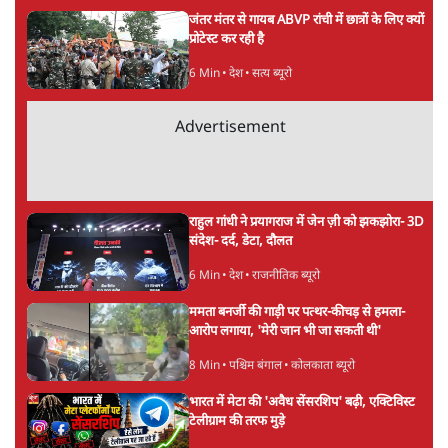
जंतर मंतर से गायब ABVP रांची में छात्रों के लिए क्यों
प्रोटेस्ट कर रही है
6 Min
•
देश
•
सत्य ब्यूरो
Advertisement
राहुल गांधी ने प्रयागराज में जेन ज़ी को झकझोरा- 3D
संदेश- दर्द, डेटा, दौलत
6 Min
•
देश
•
राजनीतिक ब्यूरो
ममता बनर्जी की गाड़ी पर पत्थर-कीचड़ से हमला-
आरोप लगाया, 'मेरी जान भी जा सकती थी'
8 Min
•
पश्चिम बंगाल
•
कोलकाता ब्यूरो
भारत में मेटा की 'अवैध सेंसरशिप' बढ़ी, एक्टिविस्ट
टेलीग्राम की तरफ मुड़े