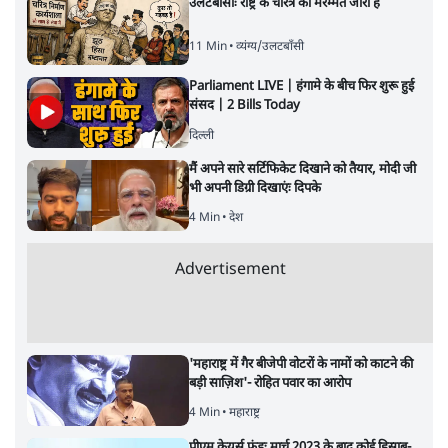
उलटबांसीः राष्ट्र के चरित्र की मरम्मत जारी है
11 Min
•
व्यंग्य/उलटबाँसी
Parliament LIVE | हंगामे के बीच फिर शुरू हुई
संसद | 2 Bills Today
दिल्ली
मैं अपने सारे सर्टिफिकेट दिखाने को तैयार, मोदी जी
भी अपनी डिग्री दिखाएंः दिपके
4 Min
•
देश
Advertisement
'महाराष्ट्र में गैर बीजेपी वोटरों के नामों को काटने की
बड़ी साज़िश'- रोहित पवार का आरोप
4 Min
•
महाराष्ट्र
पीएम केयर्स फंडः मार्च 2023 के बाद कोई हिसाब-