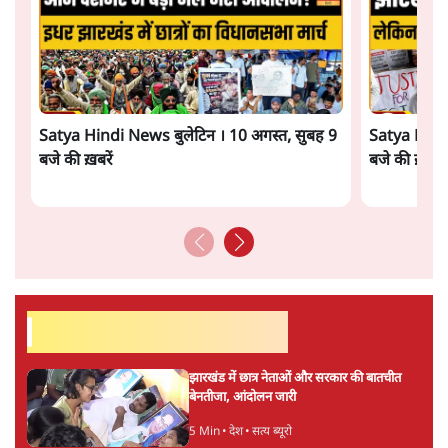
Satya Hindi News बुलेटिन । 10 अगस्त, सुबह 9
Satya Hindi
बजे की ख़बरें
बजे की ख़बरें
सर्वाधिक पढ़ी गयी खबरें
झारखंड में छात्र नेताओं और सरकार की बातचीत
बेनतीजा, आंदोलन जारी
5 Min
•
देश
•
सत्य ब्यूरो