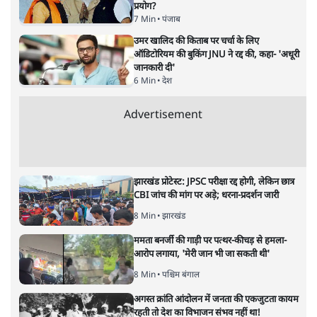
प्रयोग?
7 Min
•
पंजाब
उमर खालिद की किताब पर चर्चा के लिए
ऑडिटोरियम की बुकिंग JNU ने रद्द की, कहा- 'अधूरी
जानकारी दी'
6 Min
•
देश
Advertisement
झारखंड प्रोटेस्ट: JPSC परीक्षा रद्द होगी, लेकिन छात्र
CBI जांच की मांग पर अड़े; धरना-प्रदर्शन जारी
8 Min
•
झारखंड
ममता बनर्जी की गाड़ी पर पत्थर-कीचड़ से हमला-
आरोप लगाया, 'मेरी जान भी जा सकती थी'
8 Min
•
पश्चिम बंगाल
अगस्त क्रांति आंदोलन में जनता की एकजुटता कायम
रहती तो देश का विभाजन संभव नहीं था!