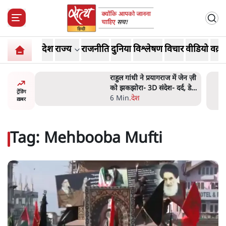
देश
राज्य
राजनीति
दुनिया
विश्लेषण
विचार
वीडियो
वक़्त
प्रयागराज में जेन ज़ी
ममता बनर्जी की गाड़ी पर पत्थर-
 संदेश- दर्द, डेटा,
कीचड़ से हमला- आरोप लगाया,
ट्रेंडिंग
'मेरी जान भी जा सकती थी'
8 Min
.
पश्चिम बंगाल
ख़बर
Tag:
Mehbooba Mufti