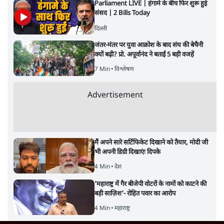
Parliament LIVE | हंगामे के बीच फिर शुरू हुई
संसद | 2 Bills Today
दिल्ली
जंतर-मंतर पर युवा आक्रोश के बाद संघ की बेचैनी
क्यों बढ़ी? प्रो. अपूर्वानंद ने बताईं 5 बड़ी वजहें
7 Min
•
विश्लेषण
Advertisement
मैं अपने सारे सर्टिफिकेट दिखाने को तैयार, मोदी जी
भी अपनी डिग्री दिखाएंः दिपके
4 Min
•
देश
'महाराष्ट्र में गैर बीजेपी वोटरों के नामों को काटने की
बड़ी साज़िश'- रोहित पवार का आरोप
4 Min
•
महाराष्ट्र