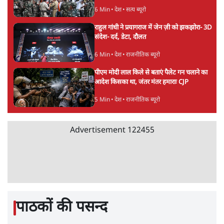
6 Min
•
देश
•
सत्य ब्यूरो
राहुल गांधी ने प्रयागराज में जेन ज़ी को झकझोरा- 3D
संदेश- दर्द, डेटा, दौलत
6 Min
•
देश
•
राजनीतिक ब्यूरो
पीएम मोदी लाल किले से बताएं पैलेट गन चलाने का
आदेश किसका था, जंतर मंतर हमाराः CJP
5 Min
•
देश
•
राजनीतिक ब्यूरो
Advertisement
122455
पाठकों की पसन्द