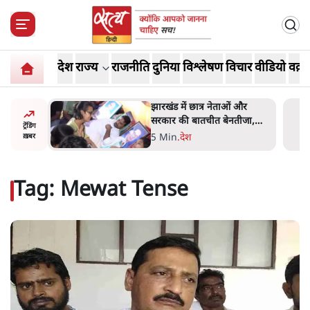
देश
राज्य
राजनीति
दुनिया
विश्लेषण
विचार
वीडियो
वक़्त
झारखंड में छात्र नेताओं और
सुखबीर 
सरकार की बातचीत बेनतीजा,
मिले, पंज
ट्रेंडिंग
आंदोलन जारी
अकाली द
5 Min
.
देश
6 Min
.
प
ख़बर
तेज
Tag:
Mewat Tense