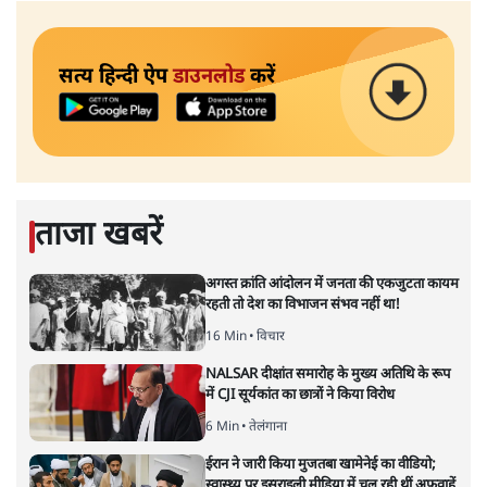
सत्य हिन्दी ऐप
डाउनलोड
करें
ताजा खबरें
अगस्त क्रांति आंदोलन में जनता की एकजुटता कायम
रहती तो देश का विभाजन संभव नहीं था!
16 Min
•
विचार
NALSAR दीक्षांत समारोह के मुख्य अतिथि के रूप
में CJI सूर्यकांत का छात्रों ने किया विरोध
6 Min
•
तेलंगाना
ईरान ने जारी किया मुजतबा खामेनेई का वीडियो;
स्वास्थ्य पर इसराइली मीडिया में चल रही थीं अफवाहें