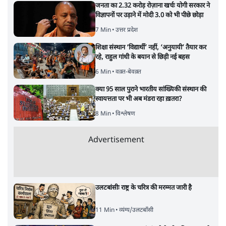
जनता का 2.32 करोड़ रोज़ाना खर्चः योगी सरकार ने
विज्ञापनों पर उड़ाने में मोदी 3.0 को भी पीछे छोड़ा
7 Min
•
उत्तर प्रदेश
शिक्षा संस्थान ‘विद्यार्थी’ नहीं, ‘अनुयायी’ तैयार कर
रहे, राहुल गांधी के बयान से छिड़ी नई बहस
6 Min
•
वक़्त-बेवक़्त
क्या 95 साल पुराने भारतीय सांख्यिकी संस्थान की
स्वायत्तता पर भी अब मंडरा रहा ख़तरा?
8 Min
•
विश्लेषण
Advertisement
उलटबांसीः राष्ट्र के चरित्र की मरम्मत जारी है
11 Min
•
व्यंग्य/उलटबाँसी