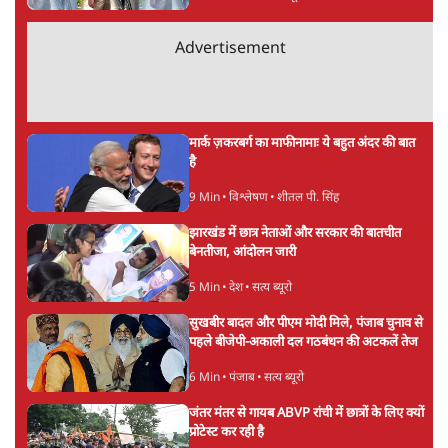
Advertisement
मार्क ज़करबर्ग का माफीनामाः ये बहुत अंदर की बात
है
9 Min
•
विश्लेषण
•
शीतल पी. सिंह
झारखंड में छात्र नेताओं और सरकार की बातचीत
बेनतीजा, आंदोलन जारी
5 Min
•
देश
•
सत्य ब्यूरो
सुखबीर बादल और पीएम मोदी मिले, पंजाब चुनाव से
पहले बीजेपी-अकाली दल गठबंधन की अटकलें तेज
6 Min
•
पंजाब
•
सत्य ब्यूरो
जंतर मंतर से गायब ABVP रांची में छात्रों के लिए क्यों
प्रोटेस्ट कर रही है