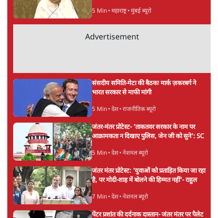
5 Min
•
महाराष्ट्र
•
मुंबई ब्यूरो
Advertisement
संसदीय समिति-मेटा की बैठकः मार्क ज़करबर्ग ने
भारत सरकार से माफी मांगी
5 Min
•
देश
•
राजनीतिक ब्यूरो
जंतर-मंतर प्रोटेस्ट- 'ताकतवर सरकार के नाम पर
आक्रामकता न दिखाए पुलिस, जेन जी को सुने': SC
5 Min
•
देश
•
नेशनल ब्यूरो
जंतर मंतर प्रोटेस्ट: 'युवाओं को प्रताड़ित किया जा रहा
है, पर मोदी-शाह में बोलने की हिम्मत नहीं'- राहुल
7 Min
•
देश
•
नेशनल ब्यूरो
पेंटर प्रशांत की दर्दनाक दास्तान- जंतर मंतर पर पैलेट