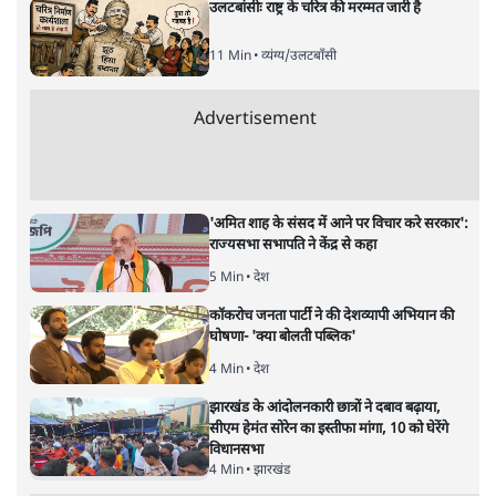
उलटबांसीः राष्ट्र के चरित्र की मरम्मत जारी है
11 Min
•
व्यंग्य/उलटबाँसी
Advertisement
'अमित शाह के संसद में आने पर विचार करे सरकार':
राज्यसभा सभापति ने केंद्र से कहा
5 Min
•
देश
कॉकरोच जनता पार्टी ने की देशव्यापी अभियान की
घोषणा- 'क्या बोलती पब्लिक'
4 Min
•
देश
झारखंड के आंदोलनकारी छात्रों ने दबाव बढ़ाया,
सीएम हेमंत सोरेन का इस्तीफा मांगा, 10 को घेरेंगे
विधानसभा
4 Min
•
झारखंड