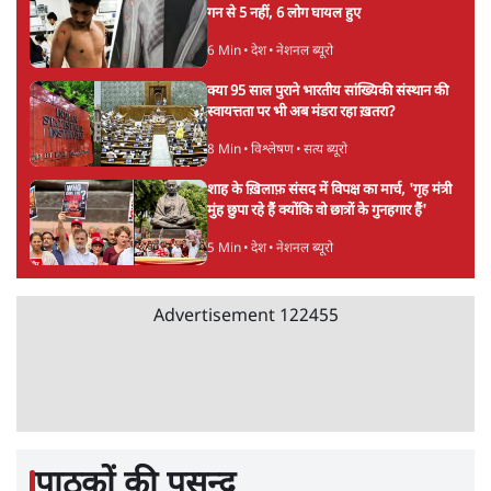
गन से 5 नहीं, 6 लोग घायल हुए
6 Min
•
देश
•
नेशनल ब्यूरो
क्या 95 साल पुराने भारतीय सांख्यिकी संस्थान की
स्वायत्तता पर भी अब मंडरा रहा ख़तरा?
8 Min
•
विश्लेषण
•
सत्य ब्यूरो
शाह के ख़िलाफ़ संसद में विपक्ष का मार्च, 'गृह मंत्री
मुंह छुपा रहे हैं क्योंकि वो छात्रों के गुनहगार हैं'
5 Min
•
देश
•
नेशनल ब्यूरो
Advertisement
122455
पाठकों की पसन्द