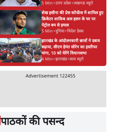
5 Min
•
उत्तर प्रदेश
•
लखनऊ ब्यूरो
शेख हसीना की प्रेस कॉन्फ्रेंस में शामिल हुए
क्रिकेटर शाकिब अल हसन के घर पर
पेट्रोल बम से हमला
5 Min
•
दुनिया
•
विदेश डेस्क
झारखंड के आंदोलनकारी छात्रों ने दबाव
बढ़ाया, सीएम हेमंत सोरेन का इस्तीफा
मांगा, 10 को घेरेंगे विधानसभा
4 Min
•
झारखंड
•
सत्य ब्यूरो
Advertisement
122455
पाठकों की पसन्द