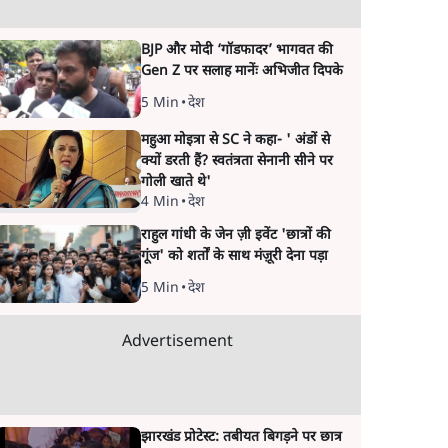
BJP और मोदी ‘गॉडफादर’ भागवत की
Gen Z पर सलाह मानेंः अभिजीत दिपके
5 Min
•
देश
महुआ मोइत्रा से SC ने कहा- ' अंडों से
क्यों डरती हैं? स्वतंत्रता सेनानी सीने पर
गोली खाते थे'
4 Min
•
देश
राहुल गांधी के जेन ज़ी इवेंट 'छात्रों की
गूंज' को शर्तों के साथ मंज़ूरी देना पड़ा
5 Min
•
देश
Advertisement
झारखंड प्रोटेस्ट: तबीयत बिगड़ने पर छात्र