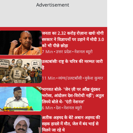
Advertisement
जनता का 2.32 करोड़ रोज़ाना खर्चः योगी
सरकार ने विज्ञापनों पर उड़ाने में मोदी 3.0
को भी पीछे छोड़ा
7 Min
•
उत्तर प्रदेश
•
नेशनल ब्यूरो
उलटबांसीः राष्ट्र के चरित्र की मरम्मत जारी
है
11 Min
•
व्यंग्य/उलटबाँसी
•
मुकेश कुमार
भागवत बोले- 'जेन ज़ी पर आँख मूंदकर
भरोसा, आंदोलन देश-विरोधी नहीं'; अतुल
लिमये बोले थे- 'एंटी नेशनल'
6 Min
•
देश
•
नेशनल ब्यूरो
अतीक अहमद के बेटे अबान अहमद की
सड़क हादसे में मौत, जेल में बंद भाई से
मिलने जा रहे थे