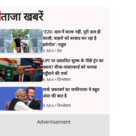
ताजा खबरें
'E20- दाल में काला नहीं, पूरी दाल ही
काली; वाहनों को बरबाद कर रहा है
इथेनॉल': राहुल
5 Min
•
देश
UPI पर प्रस्तावित शुल्क के पीछे ट्रंप का
दबाव? वीजा-मास्टरकार्ड को फायदा
पहुँचाने की चर्चा
6 Min
•
विश्लेषण
मार्क ज़करबर्ग का माफीनामाः ये बहुत
अंदर की बात है
9 Min
•
विश्लेषण
Advertisement