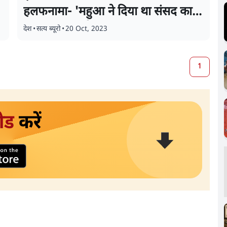
हलफनामा- 'महुआ ने दिया था संसद का
लॉगइन पासवर्ड'
देश
•
सत्य ब्यूरो
•
20 Oct, 2023
1
ोड
करें