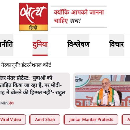
जनीति
दुनिया
विश्लेषण
विचार
 गैरकानूनीः इंटरनेशनल कोर्ट
अमित शाह के संसद में आने पर
िचार करे सरकार': राज्यसभा
भापति ने केंद्र से कहा
 Min
.
देश
Viral Video
Amit Shah
Jantar Mantar Protests
A