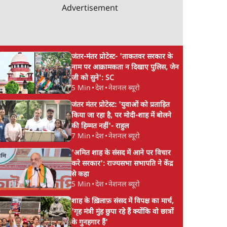
Advertisement
जंतर-मंतर प्रोटेस्ट- 'ताकतवर सरकार के
नाम पर आक्रामकता न दिखाए पुलिस, जेन
जी को सुने': SC
5 Min
•
देश
•
नेशनल ब्यूरो
जंतर मंतर प्रोटेस्ट: 'युवाओं को प्रताड़ित
किया जा रहा है, पर मोदी-शाह में बोलने
की हिम्मत नहीं'- राहुल
7 Min
•
देश
•
नेशनल ब्यूरो
'अमित शाह के संसद में आने पर विचार
करे सरकार': राज्यसभा सभापति ने केंद्र
से कहा
5 Min
•
देश
•
नेशनल ब्यूरो
शाह के ख़िलाफ़ संसद में विपक्ष का मार्च,
'गृह मंत्री मुंह छुपा रहे हैं क्योंकि वो छात्रों
के गुनहगार हैं'