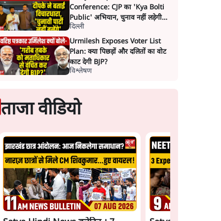
Conference: CJP का 'Kya Bolti
Public' अभियान, चुनाव नहीं लड़ेगी
दिल्ली
CJP!
Urmilesh Exposes Voter List
Plan: क्या पिछड़ों और दलितों का वोट
काट देगी BJP?
विश्लेषण
ताजा वीडियो