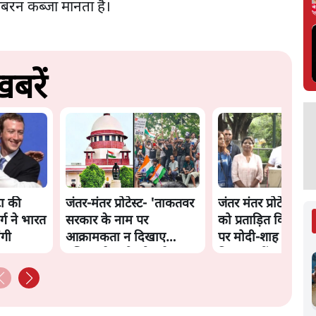
जबरन कब्जा मानता है।
बरें
ा की
जंतर-मंतर प्रोटेस्ट- 'ताकतवर
जंतर मंतर प्रोटेस्ट: 'य
्ग ने भारत
सरकार के नाम पर
को प्रताड़ित किया जा 
ंगी
आक्रामकता न दिखाए
पर मोदी-शाह में बोल
पुलिस, जेन जी को सुने': SC
हिम्मत नहीं'- राहुल