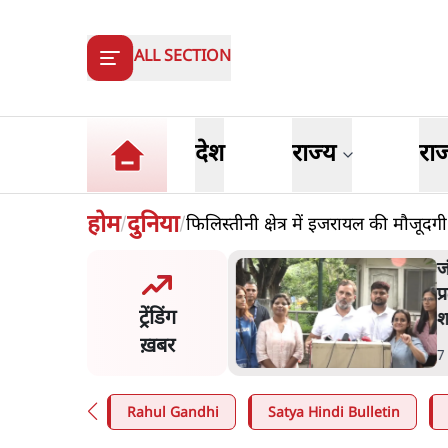
ALL SECTION
देश
राज्य
रा
होम
दुनिया
फिलिस्तीनी क्षेत्र में इजरायल की मौजूदगी
/
/
मंतर प्रोटेस्ट: 'युवाओं को
'
ड़ित किया जा रहा है, पर मोदी-
व
ट्रेंडिंग
ें बोलने की हिम्मत नहीं'- राहुल
स
ख़बर
n
.
देश
5
Rahul Gandhi
Satya Hindi Bulletin