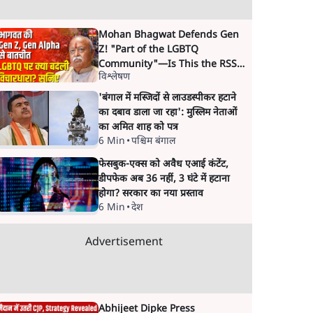
Mohan Bhagwat Defends Gen
Z! "Part of the LGBTQ
Community"—Is This the RSS's
विश्लेषण
New Move?
'बंगाल में मस्जिदों से लाउडस्पीकर हटाने
का दबाव डाला जा रहा': मुस्लिम नेताओं
का अमित शाह को पत्र
6 Min
•
पश्चिम बंगाल
फेसबुक-एक्स को अवैध एआई कंटेंट,
डीपफेक अब 36 नहीं, 3 घंटे में हटाना
होगा? सरकार का नया प्रस्ताव
6 Min
•
देश
Advertisement
Abhijeet Dipke Press