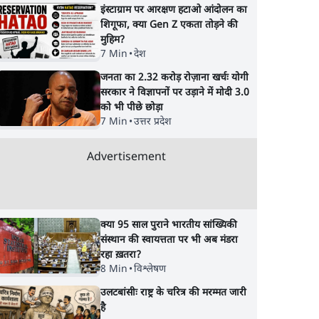
इंस्टाग्राम पर आरक्षण हटाओ आंदोलन का
शिगूफा, क्या Gen Z एकता तोड़ने की
मुहिम?
7 Min
•
देश
जनता का 2.32 करोड़ रोज़ाना खर्चः योगी
सरकार ने विज्ञापनों पर उड़ाने में मोदी 3.0
को भी पीछे छोड़ा
7 Min
•
उत्तर प्रदेश
Advertisement
क्या 95 साल पुराने भारतीय सांख्यिकी
संस्थान की स्वायत्तता पर भी अब मंडरा
रहा ख़तरा?
8 Min
•
विश्लेषण
उलटबांसीः राष्ट्र के चरित्र की मरम्मत जारी
है