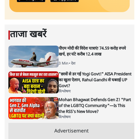
ताजा खबरें
पीएम मोदी की विदेश यात्राएंः 74.59 करोड़ रुपये
खर्च, हर घंटे करीब 12.4 लाख
3 Min
•
देश
"छात्रों से डर गई Yogi Govt!" AISA President
का खुला ऐलान, Rahul Gandhi से घबराई UP
Govt?
विश्लेषण
Mohan Bhagwat Defends Gen Z! "Part
of the LGBTQ Community"—Is This
the RSS's New Move?
विश्लेषण
Advertisement