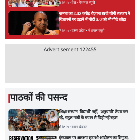
5 Min
•
देश
•
नेशनल ब्यूरो
जनता का 2.32 करोड़ रोज़ाना खर्चः योगी सरकार ने
विज्ञापनों पर उड़ाने में मोदी 3.0 को भी पीछे छोड़ा
7 Min
•
उत्तर प्रदेश
•
नेशनल ब्यूरो
Advertisement
122455
पाठकों की पसन्द
शिक्षा संस्थान ‘विद्यार्थी’ नहीं, ‘अनुयायी’ तैयार कर
रहे, राहुल गांधी के बयान से छिड़ी नई बहस
6 Min
•
वक़्त-बेवक़्त
इंस्टाग्राम पर आरक्षण हटाओ आंदोलन का शिगूफा,