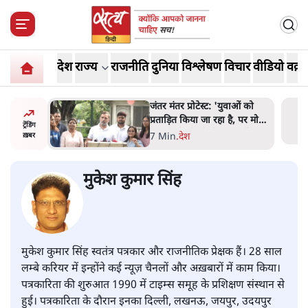
देश
राज्य
राजनीति
दुनिया
विश्लेषण
विचार
वीडियो
वक़्त
ाकतवर
जंतर मंतर प्रोटेस्ट: 'युवाओं को
रामकता न
प्रताड़ित किया जा रहा है, पर मोदी-
ट्रेंडिंग
ो सुने':
शाह में बोलने की हिम्मत नहीं'-
7 Min
.
देश
ख़बर
राहुल
मुकेश कुमार सिंह
मुकेश कुमार सिंह स्वतंत्र पत्रकार और राजनीतिक प्रेक्षक हैं। 28 साल
लम्बे करियर में इन्होंने कई न्यूज़ चैनलों और अख़बारों में काम किया।
पत्रकारिता की शुरुआत 1990 में टाइम्स समूह के प्रशिक्षण संस्थान से
हुई। पत्रकारिता के दौरान इनका दिल्ली, लखनऊ, जयपुर, उदयपुर