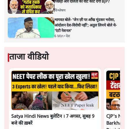
पिछड़ों और दलितों का वोट काट देगी BJP?
विश्लेषण
भागवत बोले- 'जेन ज़ी पर आँख मूंदकर भरोसा,
आंदोलन देश-विरोधी नहीं'; अतुल लिमये बोले थे-
'एंटी नेशनल'
6 Min
•
देश
ताजा वीडियो
Satya Hindi News बुलेटिन । 7 अगस्त, सुबह 9
CJP's New
बजे की ख़बरें
Barkha Du