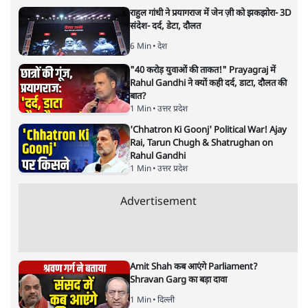
हिंदी‑हिंदुस्तानी लेखन में एक विशिष्ट स्थान देती है।
सतीश झा
की और स्टोरी पढ़ें
नतीजों पर परदे डालता घोषणा प्रधान
बजट!
अर्थतंत्र
|
अनन्त मित्तल
|
1 FEB, 2026
अनन्त मित्तल