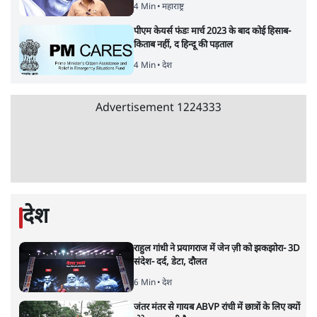
6 Min
•
विश्लेषण
•
नेशनल ब्यूरो
'E20- दाल में काला नहीं, पूरी दाल ही काली; वाहनों
को बरबाद कर रहा है इथेनॉल': राहुल
5 Min
•
देश
•
नेशनल ब्यूरो
Advertisement
BJP और मोदी ‘गॉडफादर’ भागवत की Gen Z पर
सलाह मानेंः अभिजीत दिपके
5 Min
•
देश
•
राजनीतिक ब्यूरो
मार्क ज़करबर्ग का माफीनामाः ये बहुत अंदर की बात
है
9 Min
•
विश्लेषण
•
शीतल पी. सिंह
महुआ मोइत्रा से SC ने कहा- ' अंडों से क्यों डरती हैं?