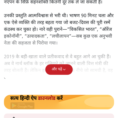
मोदी सरकार का बजट 2026 बड़े बदलाव का वादा करता दिखता है,
लेकिन क्या वह देहलीज़ पार कर पाया? नीतिगत झिझक, अधूरे सुधार
और ठहरे फैसलों के बीच बजट की आलोचनात्मक समीक्षा पढ़िए।
निर्मला सीतारमण जब 1 फ़रवरी
2026 को अपना नौवाँ केंद्रीय
बजट पेश करने उठीं तो वे आसानी से रिकॉर्ड बुक में दर्ज हो गईं।
लेकिन उसके बाद जो आया, उसने साफ़ दिखा दिया कि बिना
नएपन के सिर्फ़ सहनशक्ति कितनी दूर तक ले जा सकती है।
उनकी प्रस्तुति आत्मविश्वास से भरी थी। भाषण 90 मिनट चला और
एक ऐसे व्यक्ति की तरह बहता गया जो बजट‑दिवस की पूरी रस्में
कंठस्थ कर चुका हो। नारे वही पुराने—“विकसित भारत”, “ऑरेंज
इकोनॉमी”, “उत्पादकता”, “लचीलापन”—सब कुछ एक अनुभवी
नेता की सहजता से पिरोया गया।