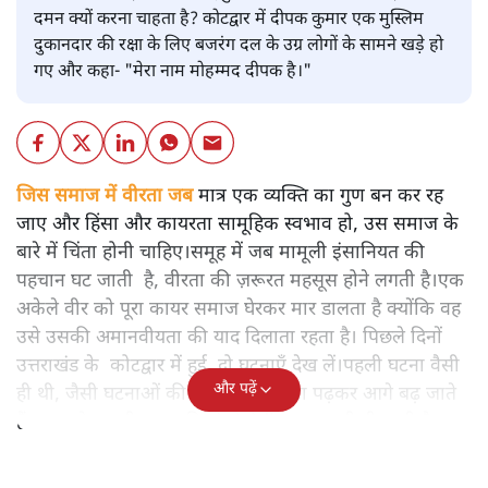
दमन क्यों करना चाहता है? कोटद्वार में दीपक कुमार एक मुस्लिम
दुकानदार की रक्षा के लिए बजरंग दल के उग्र लोगों के सामने खड़े हो
गए और कहा- "मेरा नाम मोहम्मद दीपक है।"
जिस समाज में वीरता जब
मात्र एक व्यक्ति का गुण बन कर रह
जाए और हिंसा और कायरता सामूहिक स्वभाव हो, उस समाज के
बारे में चिंता होनी चाहिए।समूह में जब मामूली इंसानियत की
पहचान घट जाती है, वीरता की ज़रूरत महसूस होने लगती है।एक
अकेले वीर को पूरा कायर समाज घेरकर मार डालता है क्योंकि वह
उसे उसकी अमानवीयता की याद दिलाता रहता है। पिछले दिनों
उत्तराखंड के कोटद्वार में हुई दो घटनाएँ देख लें।पहली घटना वैसी
और पढ़ें
ही थी, जैसी घटनाओं की खबर हम रोज़ाना पढ़कर आगे बढ़ जाते
हैं।भारत के तक़रीबन हर हिस्से से ऐसी खबर आती ही रहती है।