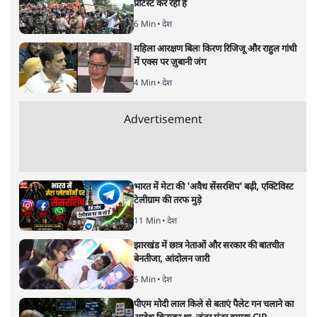
स्वतंत्रता सेनानी सीने पर गोली खाते थे'
4 Min
•
देश
•
नेशनल ब्यूरो
Abhijeet Dipke Press Conference: CJP
का 'Kya Bolti Public' अभियान, चुनाव नहीं
लड़ेगी CJP!
दिल्ली
•
सत्य ब्यूरो
झारखंड में छात्र नेताओं और सरकार की बातचीत
बेनतीजा, आंदोलन जारी
5 Min
•
देश
•
सत्य ब्यूरो
Advertisement
122455
पाठकों की पसन्द