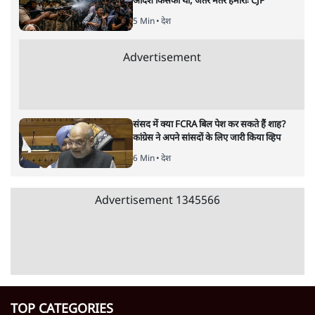
जनता का 2.32 करोड़ रोज़ाना खर्चः योगी सरकार ने
विज्ञापनों पर उड़ाने में मोदी 3.0 को भी पीछे छोड़ा
7 Min
•
उत्तर प्रदेश
शिक्षा संस्थान ‘विद्यार्थी’ नहीं, ‘अनुयायी’ तैयार कर
रहे, राहुल गांधी के बयान से छिड़ी नई बहस
6 Min
•
वक़्त-बेवक़्त
क्या 95 साल पुराने भारतीय सांख्यिकी संस्थान की
स्वायत्तता पर भी अब मंडरा रहा ख़तरा?
8 Min
•
विश्लेषण
Advertisement
उलटबांसीः राष्ट्र के चरित्र की मरम्मत जारी है
11 Min
•
व्यंग्य/उलटबाँसी