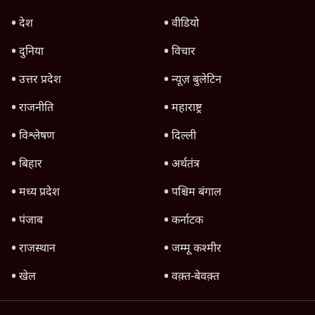
जंतर-मंतर पर युवा आक्रोश के बाद संघ की बेचैनी
क्यों बढ़ी? प्रो. अपूर्वानंद ने बताईं 5 बड़ी वजहें
7 Min
•
विश्लेषण
मैं अपने सारे सर्टिफिकेट दिखाने को तैयार, मोदी जी
भी अपनी डिग्री दिखाएंः दिपके
4 Min
•
देश
Advertisement
'महाराष्ट्र में गैर बीजेपी वोटरों के नामों को काटने की
बड़ी साज़िश'- रोहित पवार का आरोप
4 Min
•
महाराष्ट्र
पीएम केयर्स फंडः मार्च 2023 के बाद कोई हिसाब-
किताब नहीं, द हिन्दू की पड़ताल
4 Min
•
देश