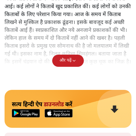
आई। कई लोगों ने किताबें खुद प्रकाशित कीं। कई लोगों को उनकी
किताबों के लिए परेशान किया गया। आज के समय में किताब
लिखने से मुश्किल है प्रकाशक ढूंढ़ना। इसके बावजूद कई अच्छी
किताबें आई हैं। स्वप्रकाशित और नये अनजाने प्रकाशकों की भी।
लेकिन हाल के समय में दो किताबें नहीं आने की खबर है। पहली
किताब इसरो के प्रमुख एस सोमनाथ की है जो मलयालम में लिखी
गई थी। इसका नाम है, निलवु कुडिचा सिमहंगल। बताया जाता है
और पढ़ें
कि इसमें चंद्रयान दो की नाकामी से संबंधित कुछ चूक का जिक्र है।
सत्य हिन्दी ऐप
डाउनलोड
करें