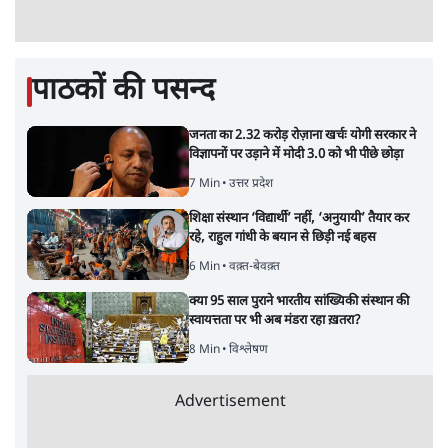
जंतर मंतर से गायब ABVP रांची में छात्रों के लिए क्यों
strategy से जोड़कर बड़ा सवाल उठाया है।
प्रोटेस्ट कर रही है
6 Min
•
देश
Advertisement
महिला आरक्षण बिलः किरण रिजिजू और राहुल गांधी
में एक्स पर ज़ुबानी जंग
4 Min
•
देश
भारत में मेटा की 'अवैध सेंसरशिप' बढ़ी, एक्टिविस्ट
टेलीग्राम की तरफ मुड़े
11 Min
•
देश
ताजा वीडियो