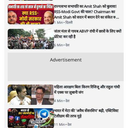
यह बजट नीतिगत नतीजों से ज़्यादा घोषणाओं पर टिका क्यों दिखता
है? आंकड़ों, ज़मीनी हकीकत और वादों के बीच घोषणा-प्रधान बजट
की आलोचनात्मक पड़ताल।
केंद्रीय वित्तमंत्री निर्मला सीतारमण द्वारा
संसद में प्रस्तुत साल
2026—27 का केंद्रीय बजट बीजेपी और प्रधानमंत्री नरेंद्र मोदी
द्वारा साल 2014 में जारी घोषणा पत्र की तरह वायदों का पुलिंदा
है। बजट में अधिकांश योजनाओं का साल—दो साल में तो
अर्थव्यवस्था पर कोई असर दिखता प्रतीत नहीं होता। इसकी वजह
दुर्लभ खनिज गलियारे से लेकर नए जलमार्गों के विकास तक
लगभग सभी बड़ी परियोजनाओं के लागू होने की अवधि खासी लंबी
होना है। इसी तरह रोजगार संवर्धन के दावे वाली पर्यटन सुविधाओं
के विस्तार एवं उनके लिए टूरिस्ट गाइड आदि के प्रशिक्षण एवं पैरा
मेडिकल सेवाओं के लिए प्रशिक्षण सुविधाओं की स्थापना अथवा
विस्तार एवं क्लाउड कंप्यूटिंग नेटवर्क के विस्तार के लिए स्वदेशी