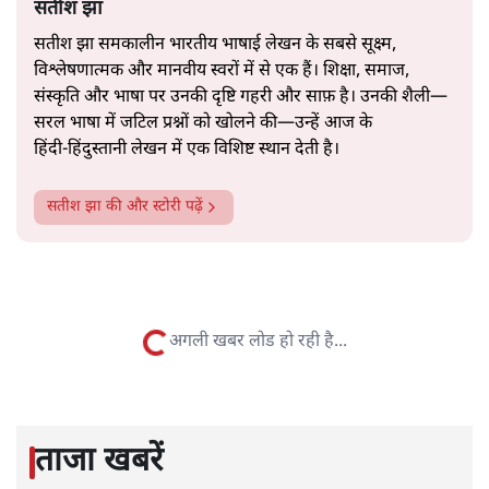
2019 के बही‑खाता वाले प्रतीकवाद से वे बहुत आगे आ चुकी हैं।
अब वे नार्थ ब्लॉक के हर गलियारे को जानने वाली वित्त मंत्री की
और पढ़ें
तरह बोलती हैं। लेकिन इस आत्मविश्वास के नीचे जो सामग्री है, वह
उतनी ही अनुमानित और दोहराव भरी।
सत्य हिन्दी ऐप
डाउनलोड
करें
सतीश झा
सतीश झा समकालीन भारतीय भाषाई लेखन के सबसे सूक्ष्म,
विश्लेषणात्मक और मानवीय स्वरों में से एक हैं। शिक्षा, समाज,
संस्कृति और भाषा पर उनकी दृष्टि गहरी और साफ़ है। उनकी शैली—
सरल भाषा में जटिल प्रश्नों को खोलने की—उन्हें आज के