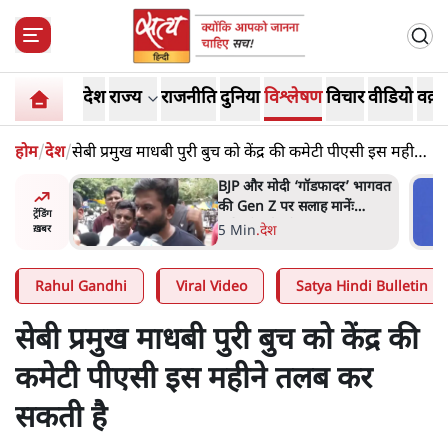
देश
राज्य
राजनीति
दुनिया
विश्लेषण
विचार
वीडियो
वक़्त
होम
/
देश
/
सेबी प्रमुख माधबी पुरी बुच को केंद्र की कमेटी पीएसी इस महीने
तलब कर सकती है
र’ भागवत
मार्क ज़करबर्ग का माफीनामाः ये
ेंः
बहुत अंदर की बात है
ट्रेंडिंग
9 Min
.
विश्लेषण
ख़बर
Rahul Gandhi
Viral Video
Satya Hindi Bulletin
सेबी प्रमुख माधबी पुरी बुच को केंद्र की
कमेटी पीएसी इस महीने तलब कर
सकती है