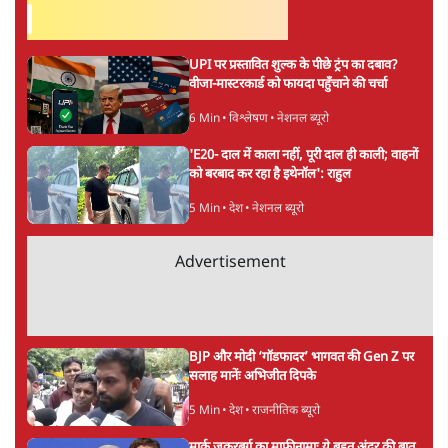
अनन्त मित्तल
लेखक वरिष्ठ पत्रकार हैं एवं 'अमेरिकी इतिहास की रूपरेखा' पुस्तक के
अनुवादक हैं।
अनन्त मित्तल
की और स्टोरी पढ़ें
अगली खबर लोड हो रही है...
ताजा खबरें
राहुल गांधी ने प्रयागराज में जेन ज़ी को झकझोरा- 3D
संदेश- दर्द, डेटा, दौलत
6 Min
•
देश
"40 करोड़ युवाओं की ताकत!" Prayagraj में