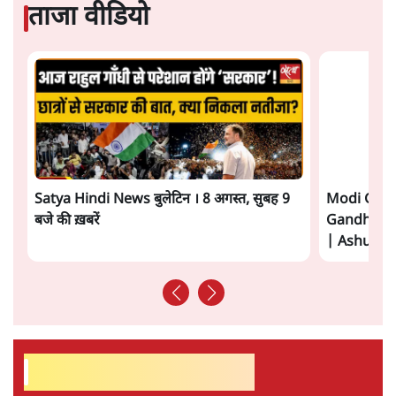
यूरोपीय संघ मुक्त व्यापार समझौते (एफ़टीए) में दिखाई देता है—
किसी दीर्घकालिक रणनीतिक दूरदृष्टि की पराकाष्ठा कम, और
परिस्थितियों के दबाव में लिया गया एक तेज़ निर्णय अधिक लगता
और पढ़ें
है।
सत्य हिन्दी ऐप
डाउनलोड
करें
सतीश झा
सतीश झा समकालीन भारतीय भाषाई लेखन के सबसे सूक्ष्म,
विश्लेषणात्मक और मानवीय स्वरों में से एक हैं। शिक्षा, समाज,
संस्कृति और भाषा पर उनकी दृष्टि गहरी और साफ़ है। उनकी शैली—
सरल भाषा में जटिल प्रश्नों को खोलने की—उन्हें आज के
हिंदी‑हिंदुस्तानी लेखन में एक विशिष्ट स्थान देती है।
सतीश झा
की और स्टोरी पढ़ें