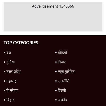
6 Min
•
वक़्त-बेवक़्त
क्या 95 साल पुराने भारतीय सांख्यिकी संस्थान की
स्वायत्तता पर भी अब मंडरा रहा ख़तरा?
8 Min
•
विश्लेषण
Advertisement
उलटबांसीः राष्ट्र के चरित्र की मरम्मत जारी है
11 Min
•
व्यंग्य/उलटबाँसी
जंतर-मंतर पर युवा आक्रोश के बाद संघ की बेचैनी
क्यों बढ़ी? प्रो. अपूर्वानंद ने बताईं 5 बड़ी वजहें
7 Min
•
विश्लेषण
मैं अपने सारे सर्टिफिकेट दिखाने को तैयार, मोदी जी
भी अपनी डिग्री दिखाएंः दिपके
4 Min
•
देश
Advertisement