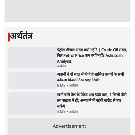
Advertisement
उलटबांसीः राष्ट्र के चरित्र की मरम्मत जारी है
11 Min
•
व्यंग्य/उलटबाँसी
•
मुकेश कुमार
भागवत बोले- 'जेन ज़ी पर आँख मूंदकर भरोसा,
आंदोलन देश-विरोधी नहीं'; अतुल लिमये बोले थे-
'एंटी नेशनल'
6 Min
•
देश
•
नेशनल ब्यूरो
अतीक अहमद के बेटे अबान अहमद की सड़क हादसे
में मौत, जेल में बंद भाई से मिलने जा रहे थे
5 Min
•
उत्तर प्रदेश
•
लखनऊ ब्यूरो
झारखंड के आंदोलनकारी छात्रों ने दबाव बढ़ाया,
सीएम हेमंत सोरेन का इस्तीफा मांगा, 10 को घेरेंगे
विधानसभा