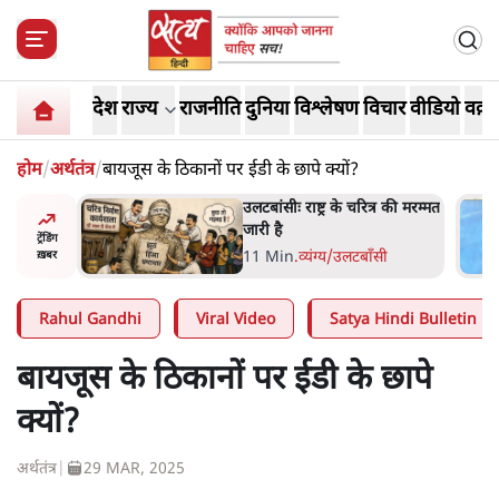
देश
राज्य
राजनीति
दुनिया
विश्लेषण
विचार
वीडियो
वक़्त
होम
/
अर्थतंत्र
/
बायजूस के ठिकानों पर ईडी के छापे क्यों?
्र की मरम्मत
भागवत बोले- 'जेन ज़ी पर आँख
मूंदकर भरोसा, आंदोलन देश-
ट्रेंडिंग
विरोधी नहीं'; अतुल लिमये बोले थे-
सी
6 Min
.
देश
ख़बर
'एंटी नेशनल'
Rahul Gandhi
Viral Video
Satya Hindi Bulletin
बायजूस के ठिकानों पर ईडी के छापे
क्यों?
अर्थतंत्र
|
29 MAR, 2025