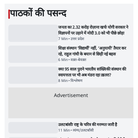
BJP और मोदी ‘गॉडफादर’ भागवत की Gen Z पर
सलाह मानेंः अभिजीत दिपके
5 Min
•
देश
महुआ मोइत्रा से SC ने कहा- ' अंडों से क्यों डरती हैं?
स्वतंत्रता सेनानी सीने पर गोली खाते थे'
4 Min
•
देश
ताजा वीडियो