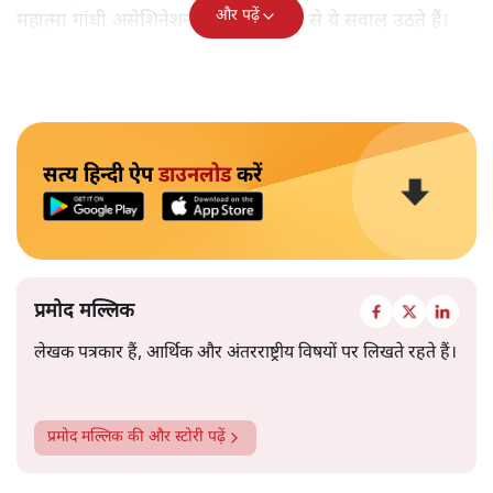
और पढ़ें
महात्मा गांधी असेशिनेशन' नामक किताब से ये सवाल उठते हैं।
सत्य हिन्दी ऐप
डाउनलोड
करें
प्रमोद मल्लिक
लेखक पत्रकार हैं, आर्थिक और अंतरराष्ट्रीय विषयों पर लिखते रहते हैं।
प्रमोद मल्लिक
की और स्टोरी पढ़ें