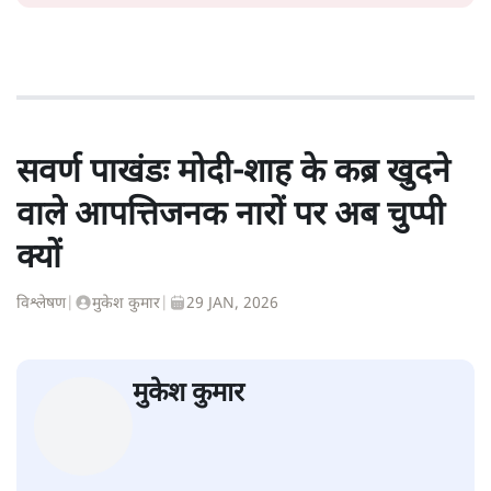
1984 से अमर उजाला, चौथी दुनिया, इंडिया टुडे, समय सूत्रधार,
स्वतंत्र भारत, दैनिक जागरण आदि में 1993 तक लगातार रिपोर्टिंग
की। इसके बाद पारिवारिक व्यवसाय में क़रीब दो दशक गुज़ारने के
बाद पत्रकारिता में पुनर्वापसी को प्रयासरत। बीच में 2010-11 में
'समकाल' पाक्षिक समाचार पत्रिका का क़रीब एक वर्ष प्रकाशन किया
।
शीतल पी. सिंह
की और स्टोरी पढ़ें
सवर्ण पाखंडः मोदी-शाह के कब्र खुदने
वाले आपत्तिजनक नारों पर अब चुप्पी