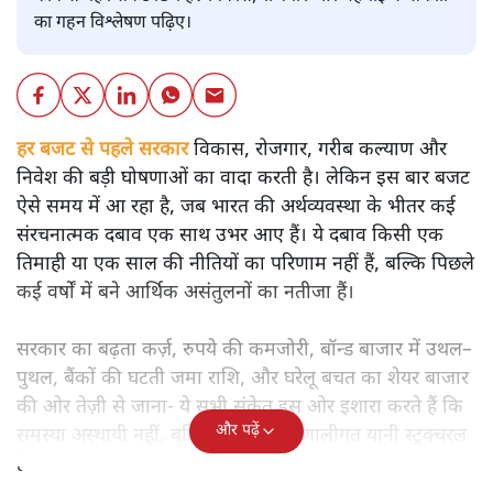
बजट
शीतल पी. सिंह
बजट से पहले भारत की अर्थव्यवस्था की चमकदार तस्वीर के पीछे
कौन-से गहरे संकट छिपे हैं? विकास, रोजगार और महंगाई के संकेतों
का गहन विश्लेषण पढ़िए।
हर बजट से पहले सरकार
विकास, रोजगार, गरीब कल्याण और
निवेश की बड़ी घोषणाओं का वादा करती है। लेकिन इस बार बजट
ऐसे समय में आ रहा है, जब भारत की अर्थव्यवस्था के भीतर कई