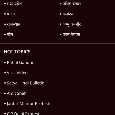
'महाराष्ट्र में गैर बीजेपी वोटरों के नामों को काटने की
बड़ी साज़िश'- रोहित पवार का आरोप
4 Min
•
महाराष्ट्र
राहुल गांधी ने कहा- अमित शाह ने ही छात्रों पर पैलेट
गन चलवाई, सरकार का आरोपों से इंकार
11 Min
•
देश
Advertisement
1224333
अर्थतंत्र
पेट्रोल-डीजल सस्ता क्यों नहीं? | Crude Oil सस्ता,
फिर Petrol Price कम क्यों नहीं? Ashutosh