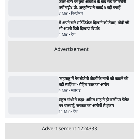
Satya Hindi News बुलेटिन । 8 अगस्त, सुबह 9
Modi Govt
बजे की ख़बरें
Gandhi? भार
| Ashutosh
सर्वाधिक पढ़ी गयी खबरें
मेटा के सरेंडर के बाद भारत में केजरीवाल का इंस्टा
हैंडल बैनः AAP का आरोप
3 Min
•
देश
•
नेशनल ब्यूरो
'अमित शाह के संसद में आने पर विचार करे सरकार':
राज्यसभा सभापति ने केंद्र से कहा
5 Min
•
देश
•
नेशनल ब्यूरो