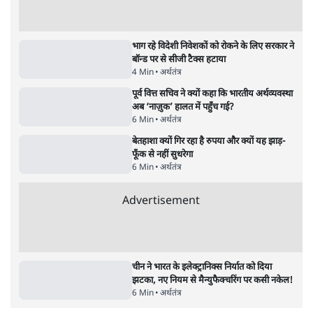
4 Min
•
झारखंड
•
सत्य ब्यूरो
कॉकरोच जनता पार्टी ने की देशव्यापी अभियान की
घोषणा- 'क्या बोलती पब्लिक'
4 Min
•
देश
•
राजनीतिक ब्यूरो
Advertisement
122455
पाठकों की पसन्द
जनता का 2.32 करोड़ रोज़ाना खर्चः योगी सरकार ने
विज्ञापनों पर उड़ाने में मोदी 3.0 को भी पीछे छोड़ा
7 Min
•
उत्तर प्रदेश
शिक्षा संस्थान ‘विद्यार्थी’ नहीं, ‘अनुयायी’ तैयार कर
रहे, राहुल गांधी के बयान से छिड़ी नई बहस