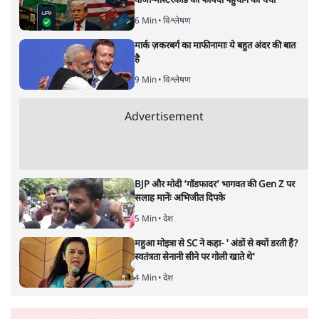
विश्लेषण
|
सतीश झा
|
29 JAN, 2026
भारत ईयू मुक्त व्यापार समझौताः ईयू अध्यक्ष उर्सुला वॉन डेर लेयेन और
पीएम मोदी
सतीश झा
भारत-यूरोपीय संघ मुक्त व्यापार समझौताः क्या यूरोप की ओर भारत
का झुकाव एक लंबा रणनीतिक नज़रिया है या वैश्विक दबावों और
अमेरिकी अनिश्चितता की वजह से उठाया गया एक कदम है? वरिष्ठ
पत्रकार सतीश झा का आकलनः
कूटनीति में समय ही सबसे
बड़ा कारक होता है। भारत का यूरोप की
ओर ताज़ा झुकाव—जिसका ठोस रूप हाल ही में संपन्न भारत–