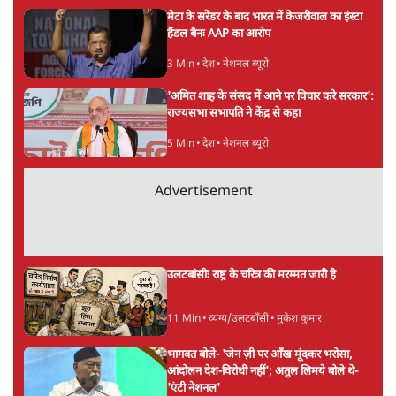
अगली खबर लोड हो रही है...
ताजा खबरें
पीएम मोदी लाल किले से बताएं पैलेट गन चलाने का
आदेश किसका था, जंतर मंतर हमाराः CJP
5 Min
•
देश
सुखबीर बादल और पीएम मोदी मिले, पंजाब चुनाव से
पहले बीजेपी-अकाली दल गठबंधन की अटकलें तेज
6 Min
•
पंजाब
संसद में क्या FCRA बिल पेश कर सकते हैं शाह?
कांग्रेस ने अपने सांसदों के लिए जारी किया व्हिप