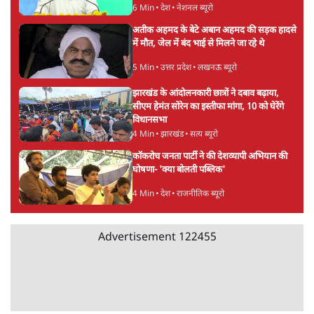
6 Min
•
देश
Advertisement
'E20- दाल में काला नहीं, पूरी दाल ही काली; वाहनों
को बरबाद कर रहा है इथेनॉल': राहुल
5 Min
•
देश
UPI पर प्रस्तावित शुल्क के पीछे ट्रंप का दबाव?
वीजा-मास्टरकार्ड को फायदा पहुँचाने की चर्चा
6 Min
•
विश्लेषण
मार्क ज़करबर्ग का माफीनामाः ये बहुत अंदर की बात
है
9 Min
•
विश्लेषण
Advertisement