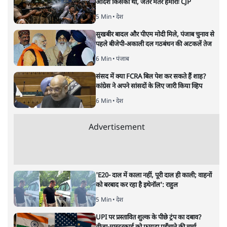
सत्य हिन्दी ऐप
डाउनलोड
करें
मुकेश कुमार
लेखक सत्यहिंदी के संपादक हैं।
मुकेश कुमार
की और स्टोरी पढ़ें
भारत–यूरोप संवाद: दूरदर्शी रणनीति या
हालात से उपजा मोड़?