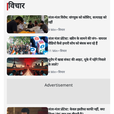
4 Min
•
महाराष्ट्र
पीएम केयर्स फंडः मार्च 2023 के बाद कोई हिसाब-
किताब नहीं, द हिन्दू की पड़ताल
4 Min
•
देश
Advertisement
1224333
विचार
जंतर-मंतर विरोध: वांगचुक को कोसिए, सत्याग्रह को
नहीं
9 Min
•
विचार
जंतर मंतर प्रोटेस्ट: स्क्रीन के सामने की जंग– वायरल