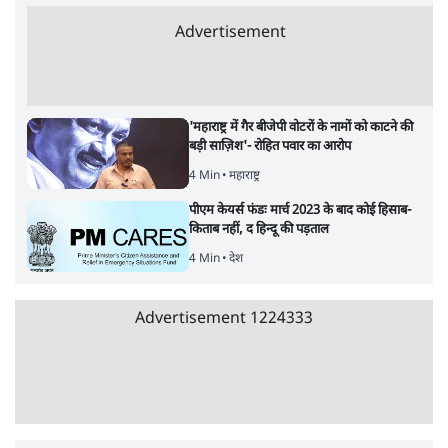
उलटबांसीः राष्ट्र के चरित्र की मरम्मत जारी है
11 Min
•
व्यंग्य/उलटबाँसी
जंतर-मंतर पर युवा आक्रोश के बाद संघ की बेचैनी
क्यों बढ़ी? प्रो. अपूर्वानंद ने बताईं 5 बड़ी वजहें
7 Min
•
विश्लेषण
मैं अपने सारे सर्टिफिकेट दिखाने को तैयार, मोदी जी
भी अपनी डिग्री दिखाएंः दिपके
4 Min
•
देश
Advertisement
'महाराष्ट्र में गैर बीजेपी वोटरों के नामों को काटने की
बड़ी साज़िश'- रोहित पवार का आरोप