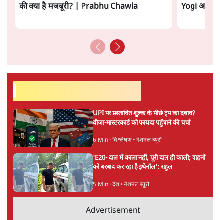
ताजा वीडियो
Soft Stance on Rahul Gandhi! मोदी सरकार
Sangh Par
की क्या है मजबूरी? | Prabhu Chawla
Yogi आपस में 