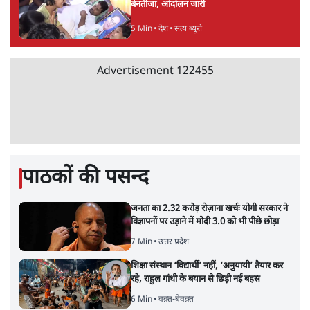
है
9 Min
•
विश्लेषण
•
शीतल पी. सिंह
महुआ मोइत्रा से SC ने कहा- ' अंडों से क्यों डरती हैं?
स्वतंत्रता सेनानी सीने पर गोली खाते थे'
4 Min
•
देश
•
नेशनल ब्यूरो
Abhijeet Dipke Press Conference: CJP
का 'Kya Bolti Public' अभियान, चुनाव नहीं
लड़ेगी CJP!
दिल्ली
•
सत्य ब्यूरो
झारखंड में छात्र नेताओं और सरकार की बातचीत
बेनतीजा, आंदोलन जारी
5 Min
•
देश
•
सत्य ब्यूरो
Advertisement
122455