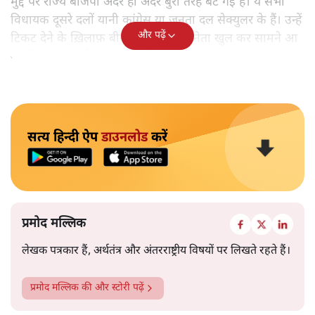
मुद्दे पर राज्य बीजेपी अंदर ही अंदर बुरी तरह बँट गई है। ये सभी
विधायक दूसरे दलों यानी कांग्रेस या जनता दल सेक्युलर के हैं। उन्हें
और पढ़ें
टिकट देने के ख़िलाफ़ बीजेपी के स्थानीय नेता खुल कर सामने आ
गए हैं। बग़ावत और अफरातफरी का माहौल है।
सत्य हिन्दी ऐप
डाउनलोड
करें
प्रमोद मल्लिक
लेखक पत्रकार हैं, अर्थतंत्र और अंतरराष्ट्रीय विषयों पर लिखते रहते हैं।
प्रमोद मल्लिक
की और स्टोरी पढ़ें