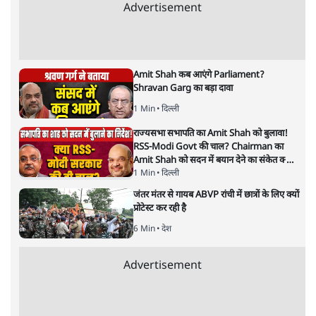
राहुल गांधी ने प्रयागराज में जेन ज़ी को झकझोरा- 3D
संदेश- दर्द, डेटा, दौलत
6 Min
•
देश
"40 करोड़ युवाओं की ताकत!" Prayagraj में
Rahul Gandhi ने क्यों कही दर्द, डाटा, दौलत की
बात?
1 Min
•
उत्तर प्रदेश
'Chhatron Ki Goonj' Political War! Ajay
Rai, Tarun Chugh & Shatrughan on
Rahul Gandhi
1 Min
•
उत्तर प्रदेश
Advertisement
Amit Shah कब आएंगे Parliament?
Shravan Garg का बड़ा दावा
1 Min
•
दिल्ली