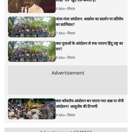
वीडियो कैसे हमारी सोच को बंधक बना रहे हैं
11 Min
•
विचार
यूरोप में खाद्य संकट की आहट, यूके में पड़ेंगे निवाले
के लाले?
4 Min
•
विचार
Advertisement
जंतर-मंतर प्रोटेस्ट: केवल इस्तीफा काफी नहीं, क्या
शिक्षा 'तंत्र' खुद एक बीमारी है?
9 Min
•
विचार
जंतर-मंतर आंदोलन: आक्रोश का प्रदर्शन या प्रतिरोध
का कार्निवाल?
7 Min
•
विचार
क्या युवाओं के आंदोलन से रुक जाएगा हिंदू राष्ट्र का
राग?