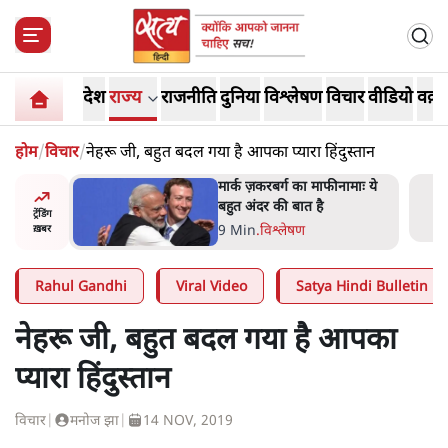
देश
राज्य
राजनीति
दुनिया
विश्लेषण
विचार
वीडियो
वक़्त
होम
/
विचार
/
नेहरू जी, बहुत बदल गया है आपका प्यारा हिंदुस्तान
र’ भागवत
मार्क ज़करबर्ग का माफीनामाः ये
ेंः
बहुत अंदर की बात है
ट्रेंडिंग
9 Min
.
विश्लेषण
ख़बर
Rahul Gandhi
Viral Video
Satya Hindi Bulletin
नेहरू जी, बहुत बदल गया है आपका
प्यारा हिंदुस्तान
विचार
|
मनोज झा
|
14 NOV, 2019