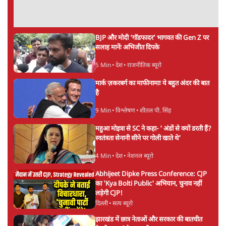
सर्वाधिक पढ़ी गयी खबरें
UPI पर प्रस्तावित शुल्क के पीछे ट्रंप का दबाव?
वीजा-मास्टरकार्ड को फायदा पहुँचाने की चर्चा
6 Min
•
विश्लेषण
•
नेशनल ब्यूरो
'E20- दाल में काला नहीं, पूरी दाल ही काली; वाहनों
को बरबाद कर रहा है इथेनॉल': राहुल
5 Min
•
देश
•
नेशनल ब्यूरो
Advertisement
BJP और मोदी ‘गॉडफादर’ भागवत की Gen Z पर
सलाह मानेंः अभिजीत दिपके
5 Min
•
देश
•
राजनीतिक ब्यूरो
मार्क ज़करबर्ग का माफीनामाः ये बहुत अंदर की बात