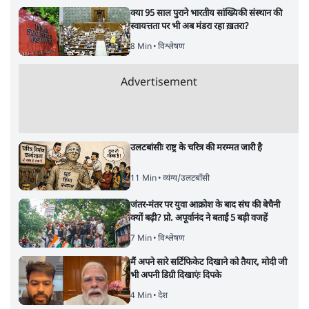
पाठकों की पसन्द
जनता का 2.32 करोड़ रोज़ाना खर्चः योगी सरकार ने
विज्ञापनों पर उड़ाने में मोदी 3.0 को भी पीछे छोड़ा
7 Min
•
उत्तर प्रदेश
शिक्षा संस्थान ‘विद्यार्थी’ नहीं, ‘अनुयायी’ तैयार कर
रहे, राहुल गांधी के बयान से छिड़ी नई बहस
6 Min
•
वक़्त-बेवक़्त
क्या 95 साल पुराने भारतीय सांख्यिकी संस्थान की
स्वायत्तता पर भी अब मंडरा रहा ख़तरा?
8 Min
•
विश्लेषण
Advertisement