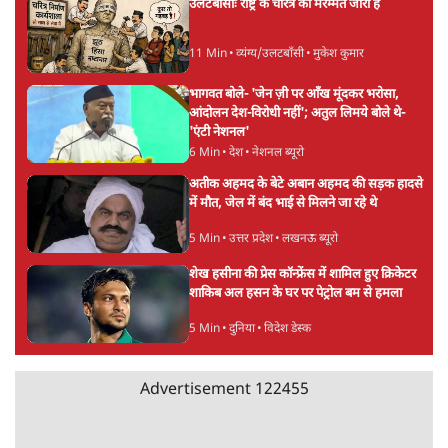
ताजा खबरें
'E20- दाल में काला नहीं, पूरी दाल ही काली; वाहनों
को बरबाद कर रहा है इथेनॉल': राहुल
5 Min
•
देश
UPI पर प्रस्तावित शुल्क के पीछे ट्रंप का दबाव?
वीजा-मास्टरकार्ड को फायदा पहुँचाने की चर्चा
6 Min
•
विश्लेषण
मार्क ज़करबर्ग का माफीनामाः ये बहुत अंदर की बात
है
9 Min
•
विश्लेषण
Advertisement