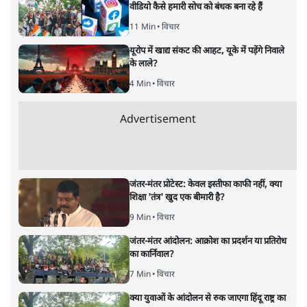
जनता का 2.32 करोड़ रोज़ाना खर्चः योगी सरकार ने
विज्ञापनों पर उड़ाने में मोदी 3.0 को भी पीछे छोड़ा
7 Min
•
उत्तर प्रदेश
•
नेशनल ब्यूरो
उलटबांसीः राष्ट्र के चरित्र की मरम्मत जारी है
11 Min
•
व्यंग्य/उलटबाँसी
•
मुकेश कुमार
भागवत बोले- 'जेन ज़ी पर आँख मूंदकर भरोसा,
आंदोलन देश-विरोधी नहीं'; अतुल लिमये बोले थे-
'एंटी नेशनल'
6 Min
•
देश
•
नेशनल ब्यूरो
अतीक अहमद के बेटे अबान अहमद की सड़क हादसे
में मौत, जेल में बंद भाई से मिलने जा रहे थे
5 Min
•
उत्तर प्रदेश
•
लखनऊ ब्यूरो
शेख हसीना की प्रेस कॉन्फ्रेंस में शामिल हुए क्रिकेटर
शाकिब अल हसन के घर पर पेट्रोल बम से हमला
5 Min
•
दुनिया
•
विदेश डेस्क