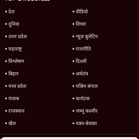
8 Min
•
विश्लेषण
Advertisement
उलटबांसीः राष्ट्र के चरित्र की मरम्मत जारी है
11 Min
•
व्यंग्य/उलटबाँसी
जंतर-मंतर पर युवा आक्रोश के बाद संघ की बेचैनी
क्यों बढ़ी? प्रो. अपूर्वानंद ने बताईं 5 बड़ी वजहें
7 Min
•
विश्लेषण
मैं अपने सारे सर्टिफिकेट दिखाने को तैयार, मोदी जी
भी अपनी डिग्री दिखाएंः दिपके
4 Min
•
देश
Advertisement