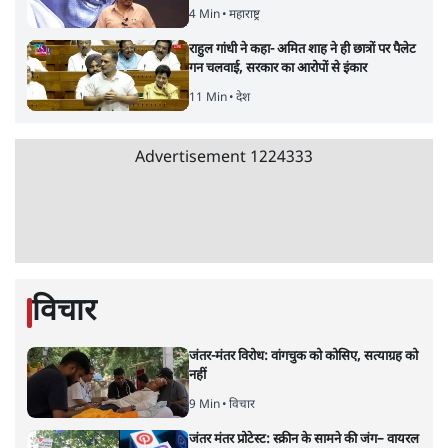
सर्वाधिक पढ़ी गयी खबरें
मेटा के सरेंडर के बाद भारत में केजरीवाल का इंस्टा
हैंडल बैनः AAP का आरोप
3 Min
•
देश
•
नेशनल ब्यूरो
'अमित शाह के संसद में आने पर विचार करे सरकार':
राज्यसभा सभापति ने केंद्र से कहा
5 Min
•
देश
•
नेशनल ब्यूरो
Advertisement