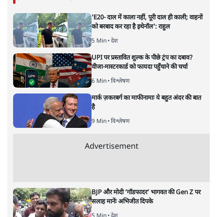
प्रभु चावला
की और स्टोरी पढ़ें
पश्चिम बंगाल जीतने के लिए पूरे देश पर
एनआरसी की तलवार?
विचार
|
शीतल पी. सिंह
|
21 DEC, 2019
शीतल पी. सिंह