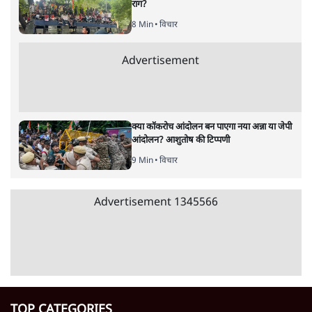
Advertisement
122455
पाठकों की पसन्द
जनता का 2.32 करोड़ रोज़ाना खर्चः योगी सरकार ने
विज्ञापनों पर उड़ाने में मोदी 3.0 को भी पीछे छोड़ा
7 Min
•
उत्तर प्रदेश
शिक्षा संस्थान ‘विद्यार्थी’ नहीं, ‘अनुयायी’ तैयार कर
रहे, राहुल गांधी के बयान से छिड़ी नई बहस
6 Min
•
वक़्त-बेवक़्त
क्या 95 साल पुराने भारतीय सांख्यिकी संस्थान की
स्वायत्तता पर भी अब मंडरा रहा ख़तरा?