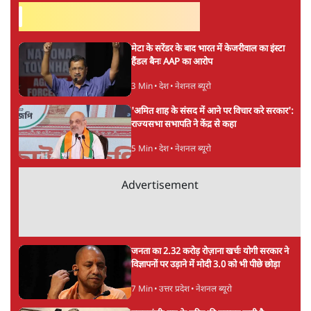
सत्य हिन्दी ऐप
डाउनलोड
करें
शीतल पी. सिंह
1984 से अमर उजाला, चौथी दुनिया, इंडिया टुडे, समय सूत्रधार,
स्वतंत्र भारत, दैनिक जागरण आदि में 1993 तक लगातार रिपोर्टिंग
की। इसके बाद पारिवारिक व्यवसाय में क़रीब दो दशक गुज़ारने के
बाद पत्रकारिता में पुनर्वापसी को प्रयासरत। बीच में 2010-11 में
'समकाल' पाक्षिक समाचार पत्रिका का क़रीब एक वर्ष प्रकाशन किया
।
शीतल पी. सिंह
की और स्टोरी पढ़ें
अगली खबर लोड हो रही है...