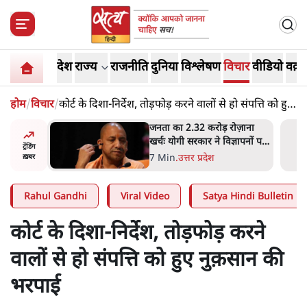
देश
राज्य
राजनीति
दुनिया
विश्लेषण
विचार
वीडियो
वक़्त
होम
/
विचार
/
कोर्ट के दिशा-निर्देश, तोड़फोड़ करने वालों से हो संपत्ति को हुए
नुक़सान की भरपाई
ोज़ाना
उलटबांसीः राष्ट्र के चरित्र की मरम्मत
्ञापनों पर
जारी है
ट्रेंडिंग
भी पीछे
11 Min
.
व्यंग्य/उलटबाँसी
ख़बर
Rahul Gandhi
Viral Video
Satya Hindi Bulletin
कोर्ट के दिशा-निर्देश, तोड़फोड़ करने
वालों से हो संपत्ति को हुए नुक़सान की
भरपाई