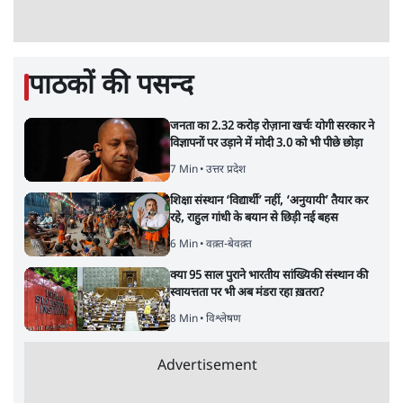
BJP और मोदी ‘गॉडफादर’ भागवत की Gen Z पर
सलाह मानेंः अभिजीत दिपके
5 Min
•
देश
महुआ मोइत्रा से SC ने कहा- ' अंडों से क्यों डरती हैं?
स्वतंत्रता सेनानी सीने पर गोली खाते थे'
4 Min
•
देश
राहुल गांधी के जेन ज़ी इवेंट 'छात्रों की गूंज' को शर्तों
के साथ मंज़ूरी देना पड़ा
5 Min
•
देश
Advertisement
झारखंड प्रोटेस्ट: तबीयत बिगड़ने पर छात्र अस्पताल में
भर्ती; AISA भी हुई प्रोटेस्ट में शामिल