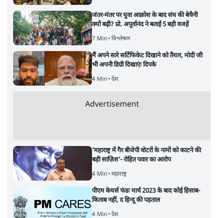
जंतर-मंतर पर युवा आक्रोश के बाद संघ की बेचैनी
क्यों बढ़ी? प्रो. अपूर्वानंद ने बताईं 5 बड़ी वजहें
7 Min
•
विश्लेषण
मैं अपने सारे सर्टिफिकेट दिखाने को तैयार, मोदी जी
भी अपनी डिग्री दिखाएंः दिपके
4 Min
•
देश
Advertisement
'महाराष्ट्र में गैर बीजेपी वोटरों के नामों को काटने की
बड़ी साज़िश'- रोहित पवार का आरोप
4 Min
•
महाराष्ट्र
पीएम केयर्स फंडः मार्च 2023 के बाद कोई हिसाब-
किताब नहीं, द हिन्दू की पड़ताल
4 Min
•
देश