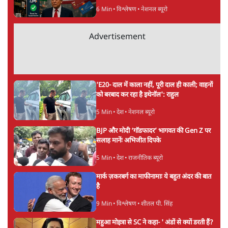
6 Min
•
विश्लेषण
•
नेशनल ब्यूरो
Advertisement
'E20- दाल में काला नहीं, पूरी दाल ही काली; वाहनों
को बरबाद कर रहा है इथेनॉल': राहुल
5 Min
•
देश
•
नेशनल ब्यूरो
BJP और मोदी ‘गॉडफादर’ भागवत की Gen Z पर
सलाह मानेंः अभिजीत दिपके
5 Min
•
देश
•
राजनीतिक ब्यूरो
मार्क ज़करबर्ग का माफीनामाः ये बहुत अंदर की बात
है
9 Min
•
विश्लेषण
•
शीतल पी. सिंह
महुआ मोइत्रा से SC ने कहा- ' अंडों से क्यों डरती हैं?