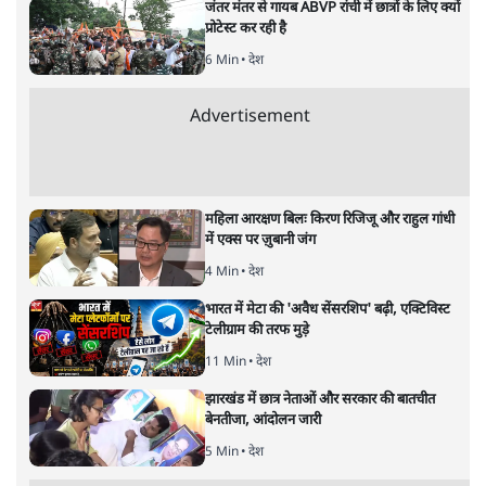
जंतर मंतर से गायब ABVP रांची में छात्रों के लिए क्यों
strategy से जोड़कर बड़ा सवाल उठाया है।
प्रोटेस्ट कर रही है
6 Min
•
देश
Advertisement
महिला आरक्षण बिलः किरण रिजिजू और राहुल गांधी
में एक्स पर ज़ुबानी जंग
4 Min
•
देश
भारत में मेटा की 'अवैध सेंसरशिप' बढ़ी, एक्टिविस्ट
टेलीग्राम की तरफ मुड़े
11 Min
•
देश
झारखंड में छात्र नेताओं और सरकार की बातचीत
बेनतीजा, आंदोलन जारी
5 Min
•
देश