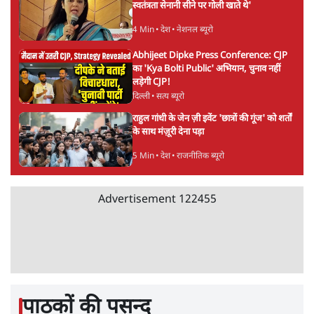
स्वतंत्रता सेनानी सीने पर गोली खाते थे'
4 Min
•
देश
•
नेशनल ब्यूरो
Abhijeet Dipke Press Conference: CJP
का 'Kya Bolti Public' अभियान, चुनाव नहीं
लड़ेगी CJP!
दिल्ली
•
सत्य ब्यूरो
राहुल गांधी के जेन ज़ी इवेंट 'छात्रों की गूंज' को शर्तों
के साथ मंज़ूरी देना पड़ा
5 Min
•
देश
•
राजनीतिक ब्यूरो
Advertisement
122455
पाठकों की पसन्द