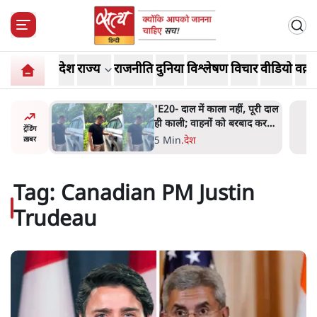
देश
राज्य
राजनीति
दुनिया
विश्लेषण
विचार
वीडियो
वक़्त
ं, पूरी दाल
BJP और मोदी ‘गॉडफादर’ भागवत
रबाद कर
की Gen Z पर सलाह मानेंः
ट्रेंडिंग
अभिजीत दिपके
5 Min
.
देश
ख़बर
Tag:
Canadian PM Justin
Trudeau