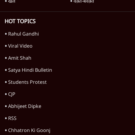
खेल
वक़्त-बेवक़्त
HOT TOPICS
Rahul Gandhi
Viral Video
Amit Shah
Satya Hindi Bulletin
Students Protest
CJP
Abhijeet Dipke
RSS
Chhatron Ki Goonj