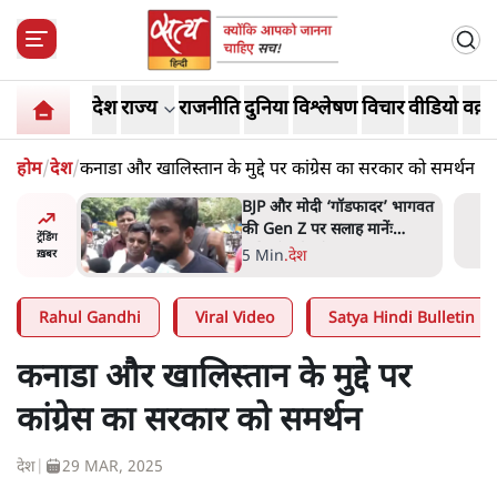
देश
राज्य
राजनीति
दुनिया
विश्लेषण
विचार
वीडियो
वक़्त
होम
/
देश
/
कनाडा और खालिस्तान के मुद्दे पर कांग्रेस का सरकार को समर्थन
ं, पूरी दाल
BJP और मोदी ‘गॉडफादर’ भागवत
रबाद कर
की Gen Z पर सलाह मानेंः
ट्रेंडिंग
अभिजीत दिपके
5 Min
.
देश
ख़बर
Rahul Gandhi
Viral Video
Satya Hindi Bulletin
कनाडा और खालिस्तान के मुद्दे पर
कांग्रेस का सरकार को समर्थन
देश
|
29 MAR, 2025