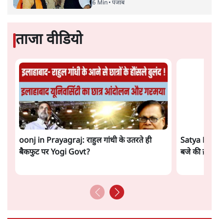
कूटनीति में समय ही सबसे
बड़ा कारक होता है। भारत का यूरोप की
ओर ताज़ा झुकाव—जिसका ठोस रूप हाल ही में संपन्न भारत–
यूरोपीय संघ मुक्त व्यापार समझौते (एफ़टीए) में दिखाई देता है—
किसी दीर्घकालिक रणनीतिक दूरदृष्टि की पराकाष्ठा कम, और
परिस्थितियों के दबाव में लिया गया एक तेज़ निर्णय अधिक लगता
और पढ़ें
है।
सत्य हिन्दी ऐप
डाउनलोड
करें
सतीश झा
सतीश झा समकालीन भारतीय भाषाई लेखन के सबसे सूक्ष्म,
विश्लेषणात्मक और मानवीय स्वरों में से एक हैं। शिक्षा, समाज,
संस्कृति और भाषा पर उनकी दृष्टि गहरी और साफ़ है। उनकी शैली—
सरल भाषा में जटिल प्रश्नों को खोलने की—उन्हें आज के