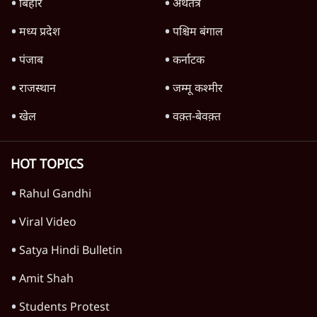
Advertisement
'महाराष्ट्र में गैर बीजेपी वोटरों के नामों को काटने की
बड़ी साज़िश'- रोहित पवार का आरोप
4 Min
•
महाराष्ट्र
पीएम केयर्स फंडः मार्च 2023 के बाद कोई हिसाब-
किताब नहीं, द हिन्दू की पड़ताल
4 Min
•
देश
Advertisement
1224333
देश