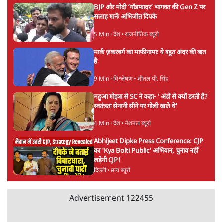
Modi Government और RSS की संभावित
जंतर मंतर से गायब ABVP रांची में छात्रों के लिए क्यों
strategy से जोड़कर बड़ा सवाल उठाया है।
प्रोटेस्ट कर रही है
6 Min
•
देश
Advertisement
महिला आरक्षण बिलः किरण रिजिजू और राहुल गांधी
में एक्स पर ज़ुबानी जंग
4 Min
•
देश
भारत में मेटा की 'अवैध सेंसरशिप' बढ़ी, एक्टिविस्ट
टेलीग्राम की तरफ मुड़े
11 Min
•
देश
झारखंड में छात्र नेताओं और सरकार की बातचीत
बेनतीजा, आंदोलन जारी
5 Min
•
देश