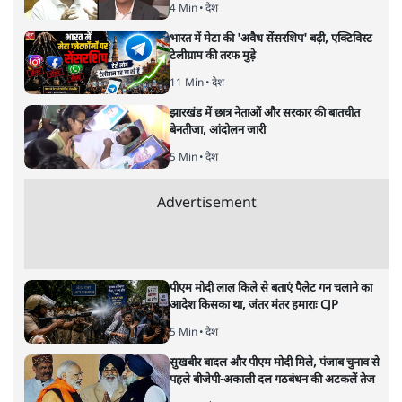
भारत–यूरोप संवाद: दूरदर्शी रणनीति या
हालात से उपजा मोड़?
विश्लेषण
|
सतीश झा
|
29 JAN, 2026
भारत ईयू मुक्त व्यापार समझौताः ईयू अध्यक्ष उर्सुला वॉन डेर लेयेन और
पीएम मोदी
सतीश झा
भारत-यूरोपीय संघ मुक्त व्यापार समझौताः क्या यूरोप की ओर भारत
का झुकाव एक लंबा रणनीतिक नज़रिया है या वैश्विक दबावों और
अमेरिकी अनिश्चितता की वजह से उठाया गया एक कदम है? वरिष्ठ
पत्रकार सतीश झा का आकलनः