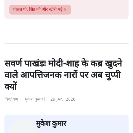
शीतल पी. सिंह
1984 से अमर उजाला, चौथी दुनिया, इंडिया टुडे, समय सूत्रधार,
स्वतंत्र भारत, दैनिक जागरण आदि में 1993 तक लगातार रिपोर्टिंग
की। इसके बाद पारिवारिक व्यवसाय में क़रीब दो दशक गुज़ारने के
बाद पत्रकारिता में पुनर्वापसी को प्रयासरत। बीच में 2010-11 में
'समकाल' पाक्षिक समाचार पत्रिका का क़रीब एक वर्ष प्रकाशन किया
।
शीतल पी. सिंह
की और स्टोरी पढ़ें