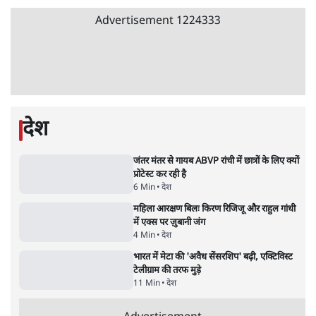
वीजा-मास्टरकार्ड को फायदा पहुँचाने की चर्चा
6 Min
•
विश्लेषण
•
नेशनल ब्यूरो
Advertisement
'E20- दाल में काला नहीं, पूरी दाल ही काली; वाहनों
को बरबाद कर रहा है इथेनॉल': राहुल
5 Min
•
देश
•
नेशनल ब्यूरो
BJP और मोदी ‘गॉडफादर’ भागवत की Gen Z पर
सलाह मानेंः अभिजीत दिपके
5 Min
•
देश
•
राजनीतिक ब्यूरो
मार्क ज़करबर्ग का माफीनामाः ये बहुत अंदर की बात
है
9 Min
•
विश्लेषण
•
शीतल पी. सिंह