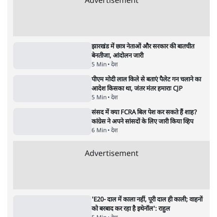
महुआ मोइत्रा से SC ने कहा- ' अंडों से क्यों डरती हैं?
स्वतंत्रता सेनानी सीने पर गोली खाते थे'
4 Min
•
देश
•
नेशनल ब्यूरो
Abhijeet Dipke Press Conference: CJP
का 'Kya Bolti Public' अभियान, चुनाव नहीं
लड़ेगी CJP!
दिल्ली
•
सत्य ब्यूरो
Advertisement
122455
पाठकों की पसन्द
जनता का 2.32 करोड़ रोज़ाना खर्चः योगी सरकार ने
विज्ञापनों पर उड़ाने में मोदी 3.0 को भी पीछे छोड़ा