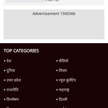
7 Min
•
उत्तर प्रदेश
शिक्षा संस्थान ‘विद्यार्थी’ नहीं, ‘अनुयायी’ तैयार कर
रहे, राहुल गांधी के बयान से छिड़ी नई बहस
6 Min
•
वक़्त-बेवक़्त
क्या 95 साल पुराने भारतीय सांख्यिकी संस्थान की
स्वायत्तता पर भी अब मंडरा रहा ख़तरा?
8 Min
•
विश्लेषण
Advertisement
उलटबांसीः राष्ट्र के चरित्र की मरम्मत जारी है
11 Min
•
व्यंग्य/उलटबाँसी
जंतर-मंतर पर युवा आक्रोश के बाद संघ की बेचैनी
क्यों बढ़ी? प्रो. अपूर्वानंद ने बताईं 5 बड़ी वजहें
7 Min
•
विश्लेषण
मैं अपने सारे सर्टिफिकेट दिखाने को तैयार, मोदी जी
भी अपनी डिग्री दिखाएंः दिपके
4 Min
•
देश