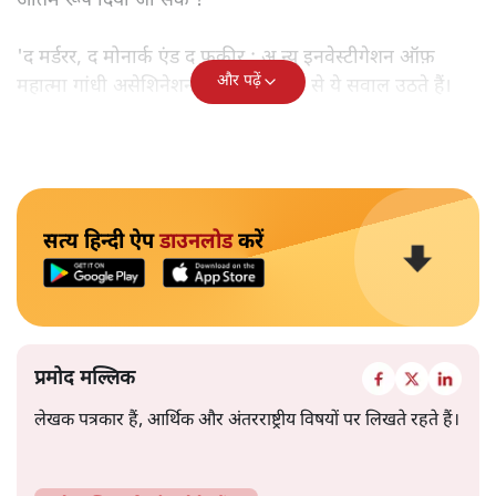
अंतिम रूप दिया जा सके ?
'द मर्डरर, द मोनार्क एंड द फ़कीर : अ न्यू इनवेस्टीगेशन ऑफ़
और पढ़ें
महात्मा गांधी असेशिनेशन' नामक किताब से ये सवाल उठते हैं।
सत्य हिन्दी ऐप
डाउनलोड
करें
प्रमोद मल्लिक
लेखक पत्रकार हैं, आर्थिक और अंतरराष्ट्रीय विषयों पर लिखते रहते हैं।