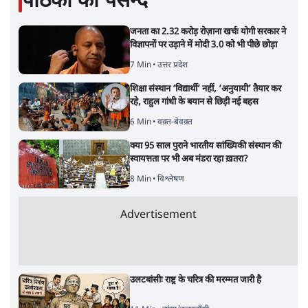
पाठकों की पसन्द
जनता का 2.32 करोड़ रोज़ाना खर्चः योगी सरकार ने
विज्ञापनों पर उड़ाने में मोदी 3.0 को भी पीछे छोड़ा
7 Min
•
उत्तर प्रदेश
शिक्षा संस्थान ‘विद्यार्थी’ नहीं, ‘अनुयायी’ तैयार कर
रहे, राहुल गांधी के बयान से छिड़ी नई बहस
6 Min
•
वक़्त-बेवक़्त
क्या 95 साल पुराने भारतीय सांख्यिकी संस्थान की
स्वायत्तता पर भी अब मंडरा रहा ख़तरा?
8 Min
•
विश्लेषण
Advertisement
उलटबांसीः राष्ट्र के चरित्र की मरम्मत जारी है