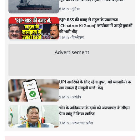
स्ट्रेट को खोलने के लिए तेहरान ने रखी कड़ी शर्तें
8 Min
•
दुनिया
BJP-RSS की वजह से राहुल के प्रयागराज
'Chhatron Ki Goonj' कार्यक्रम में उमड़ी युवाओं
की भारी भीड़
1 Min
•
विश्लेषण
Advertisement
UPI नागरिकों के लिए रहेगा मुफ्त, बड़े व्यापारियों पर
लग सकता है मामूली चार्ज: केंद्र
9 Min
•
अर्थतंत्र
चीन के अतिक्रमण के दावों को अरुणाचल के सीएम
पेमा खांडू ने किया खारिज
3 Min
•
अरुणाचल प्रदेश