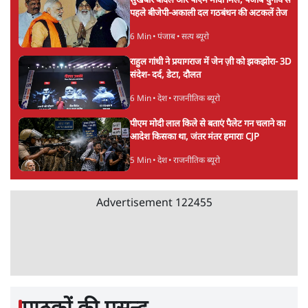
सुखबीर बादल और पीएम मोदी मिले, पंजाब चुनाव से
पहले बीजेपी-अकाली दल गठबंधन की अटकलें तेज
6 Min
•
पंजाब
•
सत्य ब्यूरो
राहुल गांधी ने प्रयागराज में जेन ज़ी को झकझोरा- 3D
संदेश- दर्द, डेटा, दौलत
6 Min
•
देश
•
राजनीतिक ब्यूरो
पीएम मोदी लाल किले से बताएं पैलेट गन चलाने का
आदेश किसका था, जंतर मंतर हमाराः CJP
5 Min
•
देश
•
राजनीतिक ब्यूरो
Advertisement
122455