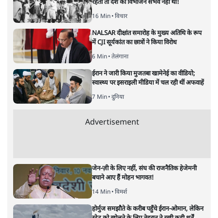
रहती तो देश का विभाजन संभव नहीं था!
16 Min
•
विचार
NALSAR दीक्षांत समारोह के मुख्य अतिथि के रूप
में CJI सूर्यकांत का छात्रों ने किया विरोध
6 Min
•
तेलंगाना
ईरान ने जारी किया मुजतबा खामेनेई का वीडियो;
स्वास्थ्य पर इसराइली मीडिया में चल रही थीं अफवाहें
7 Min
•
दुनिया
Advertisement
जेन-ज़ी के लिए नहीं, संघ की राजनैतिक हेजेमनी
बचाने आए हैं मोहन भागवत!
14 Min
•
विमर्श
होर्मुज समझौते के करीब पहुँचे ईरान-ओमान, लेकिन