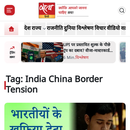
देश
राज्य
राजनीति
दुनिया
विश्लेषण
विचार
वीडियो
वक़्त
त शुल्क के पीछे
'E20- दाल में काला नहीं, पूरी दाल
ीजा-मास्टरकार्ड
ही काली; वाहनों को बरबाद कर
ट्रेंडिंग
े की चर्चा
रहा है इथेनॉल': राहुल
ण
5 Min
.
देश
ख़बर
Tag:
India China Border
Tension