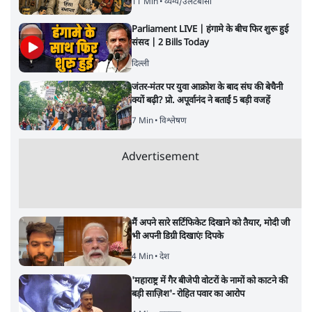
11 Min
•
व्यंग्य/उलटबाँसी
Parliament LIVE | हंगामे के बीच फिर शुरू हुई
संसद | 2 Bills Today
दिल्ली
जंतर-मंतर पर युवा आक्रोश के बाद संघ की बेचैनी
क्यों बढ़ी? प्रो. अपूर्वानंद ने बताईं 5 बड़ी वजहें
7 Min
•
विश्लेषण
Advertisement
मैं अपने सारे सर्टिफिकेट दिखाने को तैयार, मोदी जी
भी अपनी डिग्री दिखाएंः दिपके
4 Min
•
देश
'महाराष्ट्र में गैर बीजेपी वोटरों के नामों को काटने की
बड़ी साज़िश'- रोहित पवार का आरोप