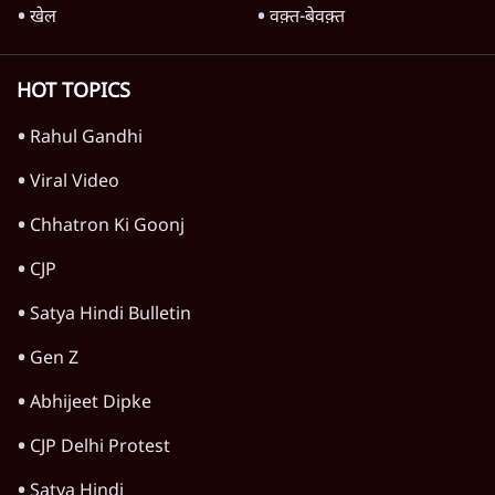
खेल
वक़्त-बेवक़्त
HOT TOPICS
Rahul Gandhi
Viral Video
Chhatron Ki Goonj
CJP
Satya Hindi Bulletin
Gen Z
Abhijeet Dipke
CJP Delhi Protest
Satya Hindi