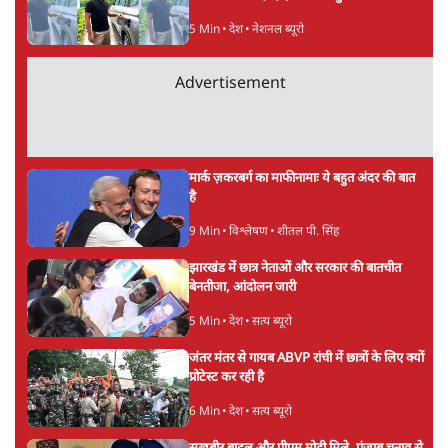
5 Min
•
देश
•
नेशनल ब्यूरो
Advertisement
मार्क ज़करबर्ग का माफीनामाः ये बहुत अंदर की बात
है
9 Min
•
विश्लेषण
•
शीतल पी. सिंह
झारखंड में छात्र नेताओं और सरकार की बातचीत
बेनतीजा, आंदोलन जारी
5 Min
•
देश
•
सत्य ब्यूरो
जंतर मंतर से गायब ABVP रांची में छात्रों के लिए क्यों
प्रोटेस्ट कर रही है
6 Min
•
देश
•
सत्य ब्यूरो