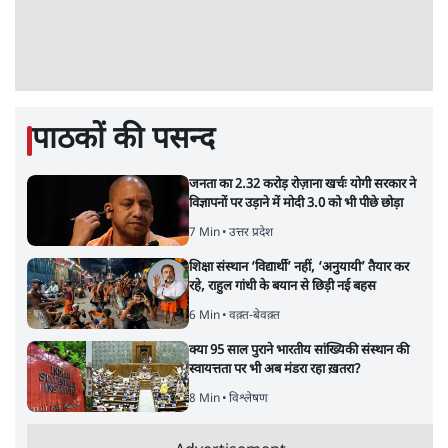
पाठकों की पसन्द
जनता का 2.32 करोड़ रोज़ाना खर्चः योगी सरकार ने
विज्ञापनों पर उड़ाने में मोदी 3.0 को भी पीछे छोड़ा
7 Min
•
उत्तर प्रदेश
शिक्षा संस्थान ‘विद्यार्थी’ नहीं, ‘अनुयायी’ तैयार कर
रहे, राहुल गांधी के बयान से छिड़ी नई बहस
6 Min
•
वक़्त-बेवक़्त
क्या 95 साल पुराने भारतीय सांख्यिकी संस्थान की
स्वायत्तता पर भी अब मंडरा रहा ख़तरा?
8 Min
•
विश्लेषण