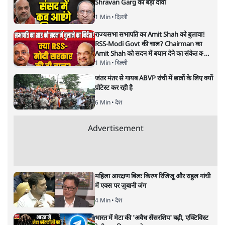
Shravan Garg का बड़ा दावा
1 Min
•
दिल्ली
राज्यसभा सभापति का Amit Shah को बुलावा!
RSS-Modi Govt की चाल? Chairman का
Amit Shah को सदन में बयान देने का संकेत क्यों?
Senior journalist Vinod Agnihotri ने इसे
1 Min
•
दिल्ली
Modi Government और RSS की संभावित
जंतर मंतर से गायब ABVP रांची में छात्रों के लिए क्यों
strategy से जोड़कर बड़ा सवाल उठाया है।
प्रोटेस्ट कर रही है
6 Min
•
देश
Advertisement
महिला आरक्षण बिलः किरण रिजिजू और राहुल गांधी
में एक्स पर ज़ुबानी जंग
4 Min
•
देश
भारत में मेटा की 'अवैध सेंसरशिप' बढ़ी, एक्टिविस्ट