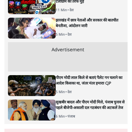
टेलीग्राम की तरफ मुड़े
11 Min
•
देश
झारखंड में छात्र नेताओं और सरकार की बातचीत
बेनतीजा, आंदोलन जारी
5 Min
•
देश
Advertisement
पीएम मोदी लाल किले से बताएं पैलेट गन चलाने का
आदेश किसका था, जंतर मंतर हमाराः CJP
5 Min
•
देश
सुखबीर बादल और पीएम मोदी मिले, पंजाब चुनाव से
पहले बीजेपी-अकाली दल गठबंधन की अटकलें तेज
6 Min
•
पंजाब