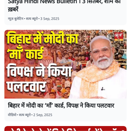
Satya Hindi News Bulletin । 3 सितंबर, शाम की
ख़बरें
न्यूज़ बुलेटिन
•
सत्य ब्यूरो
•
3 Sep, 2025
बिहार में मोदी का ‘माँ’ कार्ड, विपक्ष ने किया पलटवार
वीडियो
•
सत्य ब्यूरो
•
2 Sep, 2025