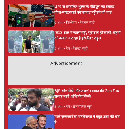
UPI पर प्रस्तावित शुल्क के पीछे ट्रंप का दबाव?
वीजा-मास्टरकार्ड को फायदा पहुँचाने की चर्चा
6 Min
•
विश्लेषण
•
नेशनल ब्यूरो
'E20- दाल में काला नहीं, पूरी दाल ही काली; वाहनों
को बरबाद कर रहा है इथेनॉल': राहुल
5 Min
•
देश
•
नेशनल ब्यूरो
Advertisement
BJP और मोदी ‘गॉडफादर’ भागवत की Gen Z पर
सलाह मानेंः अभिजीत दिपके
5 Min
•
देश
•
राजनीतिक ब्यूरो
मार्क ज़करबर्ग का माफीनामाः ये बहुत अंदर की बात
है