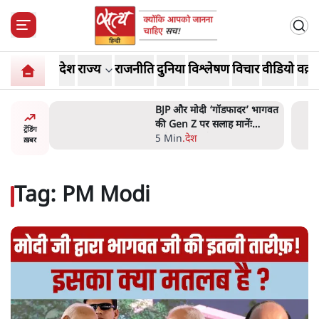
देश
राज्य
राजनीति
दुनिया
विश्लेषण
विचार
वीडियो
वक़्त
र’ भागवत
मार्क ज़करबर्ग का माफीनामाः ये
ेंः
बहुत अंदर की बात है
ट्रेंडिंग
9 Min
.
विश्लेषण
ख़बर
Tag:
PM Modi