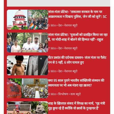
जंतर-मंतर प्रोटेस्ट- 'ताकतवर सरकार के नाम पर
आक्रामकता न दिखाए पुलिस, जेन जी को सुने': SC
5 Min
•
देश
•
नेशनल ब्यूरो
जंतर मंतर प्रोटेस्ट: 'युवाओं को प्रताड़ित किया जा रहा
है, पर मोदी-शाह में बोलने की हिम्मत नहीं'- राहुल
7 Min
•
देश
•
नेशनल ब्यूरो
पेंटर प्रशांत की दर्दनाक दास्तान- जंतर मंतर पर पैलेट
गन से 5 नहीं, 6 लोग घायल हुए
6 Min
•
देश
•
नेशनल ब्यूरो
क्या 95 साल पुराने भारतीय सांख्यिकी संस्थान की
स्वायत्तता पर भी अब मंडरा रहा ख़तरा?
8 Min
•
विश्लेषण
•
सत्य ब्यूरो
शाह के ख़िलाफ़ संसद में विपक्ष का मार्च, 'गृह मंत्री
मुंह छुपा रहे हैं क्योंकि वो छात्रों के गुनहगार हैं'