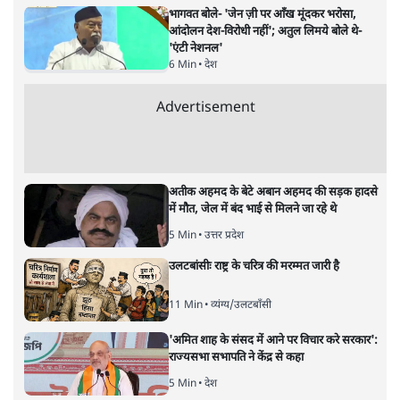
भागवत बोले- 'जेन ज़ी पर आँख मूंदकर भरोसा,
आंदोलन देश-विरोधी नहीं'; अतुल लिमये बोले थे-
'एंटी नेशनल'
6 Min
•
देश
Advertisement
अतीक अहमद के बेटे अबान अहमद की सड़क हादसे
में मौत, जेल में बंद भाई से मिलने जा रहे थे
5 Min
•
उत्तर प्रदेश
उलटबांसीः राष्ट्र के चरित्र की मरम्मत जारी है
11 Min
•
व्यंग्य/उलटबाँसी
'अमित शाह के संसद में आने पर विचार करे सरकार':
राज्यसभा सभापति ने केंद्र से कहा
5 Min
•
देश