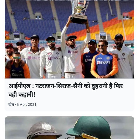
आईपीएल : नटराजन-सिराज-सैनी को दुहरानी है फिर
वही कहानी!
खेल
•
5 Apr, 2021