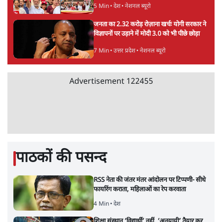
5 Min
•
देश
•
नेशनल ब्यूरो
जनता का 2.32 करोड़ रोज़ाना खर्चः योगी सरकार ने
विज्ञापनों पर उड़ाने में मोदी 3.0 को भी पीछे छोड़ा
7 Min
•
उत्तर प्रदेश
•
नेशनल ब्यूरो
Advertisement
122455
पाठकों की पसन्द
RSS नेता की जंतर मंतर आंदोलन पर टिप्पणी- सीधे
फायरिंग कराता, महिलाओं का रेप करवाता
4 Min
•
देश
शिक्षा संस्थान ‘विद्यार्थी’ नहीं, ‘अनुयायी’ तैयार कर