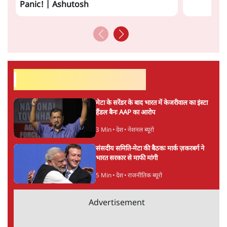
Panic! | Ashutosh
सर्वाधिक पढ़ी गयी खबरें
मेटा के सरेंडर के बाद भारत में केजरीवाल का इंस्टा
हैंडल बैनः AAP का आरोप
3 Min
•
देश
•
नेशनल ब्यूरो
संसदीय समिति-मेटा की बैठकः मार्क ज़करबर्ग ने
भारत सरकार से माफी मांगी
5 Min
•
देश
•
राजनीतिक ब्यूरो
Advertisement