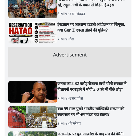
रहे, राहुल गांधी के बयान से छिड़ी नई बहस
6 Min
•
वक़्त-बेवक़्त
इंस्टाग्राम पर आरक्षण हटाओ आंदोलन का शिगूफा,
क्या Gen Z एकता तोड़ने की मुहिम?
7 Min
•
देश
Advertisement
जनता का 2.32 करोड़ रोज़ाना खर्चः योगी सरकार ने
विज्ञापनों पर उड़ाने में मोदी 3.0 को भी पीछे छोड़ा
7 Min
•
उत्तर प्रदेश
क्या 95 साल पुराने भारतीय सांख्यिकी संस्थान की
स्वायत्तता पर भी अब मंडरा रहा ख़तरा?
8 Min
•
विश्लेषण
जंतर-मंतर पर युवा आक्रोश के बाद संघ की बेचैनी