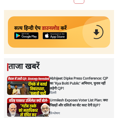
सत्य हिन्दी ऐप
डाउनलोड
करें
ताजा खबरें
Abhijeet Dipke Press Conference: CJP
का 'Kya Bolti Public' अभियान, चुनाव नहीं
लड़ेगी CJP!
दिल्ली
Urmilesh Exposes Voter List Plan: क्या
पिछड़ों और दलितों का वोट काट देगी BJP?
विश्लेषण