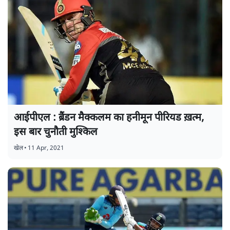
आईपीएल : ब्रैंडन मैक्कलम का हनीमून पीरियड ख़त्म,
इस बार चुनौती मुश्किल
खेल
•
11 Apr, 2021