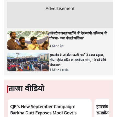
Advertisement
कॉकरोच जनता पार्टी ने की देशव्यापी अभियान की
घोषणा- 'क्या बोलती पब्लिक'
4 Min
•
देश
झारखंड के आंदोलनकारी छात्रों ने दबाव बढ़ाया,
सीएम हेमंत सोरेन का इस्तीफा मांगा, 10 को घेरेंगे
विधानसभा
4 Min
•
झारखंड
ताजा वीडियो
CJP's New September Campaign!
झारखंड छात्र
Barkha Dutt Exposes Modi Govt's
समझौता होने 