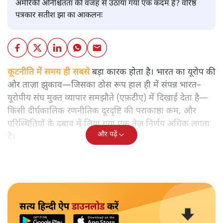
अमेरिकी अनिश्चितता की वजह से उठाया गया एक कदम है? वरिष्ठ
पत्रकार सतीश झा का आकलनः
कूटनीति में समय ही सबसे
बड़ा कारक होता है। भारत का यूरोप की
ओर ताज़ा झुकाव—जिसका ठोस रूप हाल ही में संपन्न भारत–
यूरोपीय संघ मुक्त व्यापार समझौते (एफ़टीए) में दिखाई देता है—
किसी दीर्घकालिक रणनीतिक दूरदृष्टि की पराकाष्ठा कम, और
परिस्थितियों के दबाव में लिया गया एक तेज़ निर्णय अधिक लगता
और पढ़ें
है।
सत्य हिन्दी ऐप
डाउनलोड
करें