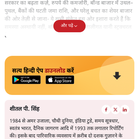
सरकार का बढ़ता कर्ज़, रुपये की कमजोरी, बॉन्ड बाजार में उथल–
पुथल, बैंकों की घटती जमा राशि, और घरेलू बचत का शेयर बाजार
की ओर तेज़ी से जाना- ये सभी संकेत इस ओर इशारा करते हैं कि
और पढ़ें
समस्या अस्थायी नहीं, बल्कि गहरी और प्रणालीगत यानी स्ट्रक्चरल
है।
सत्य हिन्दी ऐप
डाउनलोड
करें
शीतल पी. सिंह
1984 से अमर उजाला, चौथी दुनिया, इंडिया टुडे, समय सूत्रधार,
स्वतंत्र भारत, दैनिक जागरण आदि में 1993 तक लगातार रिपोर्टिंग
की। इसके बाद पारिवारिक व्यवसाय में क़रीब दो दशक गुज़ारने के