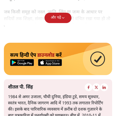
जब किसी समूह को नस्ल, जाति, लिंग या जन्म के आधार पर
और पढ़ें
सदियों तक शिक्षा, संसाधनों और सम्मान से वंचित रखा गया हो तो
केवल ‘सब बराबर हैं’ कह देने से स्थिति नहीं बदलती।
सत्य हिन्दी ऐप
डाउनलोड
करें
शीतल पी. सिंह
1984 से अमर उजाला, चौथी दुनिया, इंडिया टुडे, समय सूत्रधार,
स्वतंत्र भारत, दैनिक जागरण आदि में 1993 तक लगातार रिपोर्टिंग
की। इसके बाद पारिवारिक व्यवसाय में क़रीब दो दशक गुज़ारने के
बाद पत्रकारिता में पुनर्वापसी को प्रयासरत। बीच में 2010-11 में