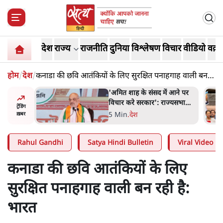
देश
राज्य
राजनीति
दुनिया
विश्लेषण
विचार
वीडियो
वक़्त
होम
/
देश
/
कनाडा की छवि आतंकियों के लिए सुरक्षित पनाहगाह वाली बन
रही है: भारत
ें आने पर
शाह के ख़िलाफ़ संसद में विपक्ष का
राज्यसभा
मार्च, 'गृह मंत्री मुंह छुपा रहे हैं
ट्रेंडिंग
ा
क्योंकि वो छात्रों के गुनहगार हैं'
5 Min
.
देश
ख़बर
Rahul Gandhi
Satya Hindi Bulletin
Viral Video
कनाडा की छवि आतंकियों के लिए
सुरक्षित पनाहगाह वाली बन रही है:
भारत