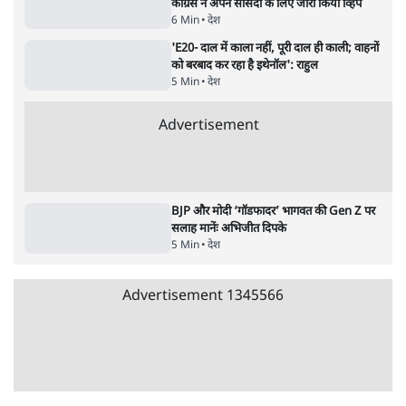
5 Min
•
देश
•
नेशनल ब्यूरो
Advertisement
122455
पाठकों की पसन्द
जनता का 2.32 करोड़ रोज़ाना खर्चः योगी सरकार ने
विज्ञापनों पर उड़ाने में मोदी 3.0 को भी पीछे छोड़ा
7 Min
•
उत्तर प्रदेश
शिक्षा संस्थान ‘विद्यार्थी’ नहीं, ‘अनुयायी’ तैयार कर
रहे, राहुल गांधी के बयान से छिड़ी नई बहस
6 Min
•
वक़्त-बेवक़्त
क्या 95 साल पुराने भारतीय सांख्यिकी संस्थान की
स्वायत्तता पर भी अब मंडरा रहा ख़तरा?