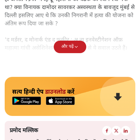
था? क्या विनायक दामोदर सावरकर अस्वस्थता के बावजूद मुंबई से
दिल्ली इसलिए आए थे कि उनकी निगरानी में हत्या की योजना को
अंतिम रूप दिया जा सके ?
'द मर्डरर, द मोनार्क एंड द फ़कीर : अ न्यू इनवेस्टीगेशन ऑफ़
और पढ़ें
महात्मा गांधी असेशिनेशन' नामक किताब से ये सवाल उठते हैं।
सत्य हिन्दी ऐप
डाउनलोड
करें
प्रमोद मल्लिक