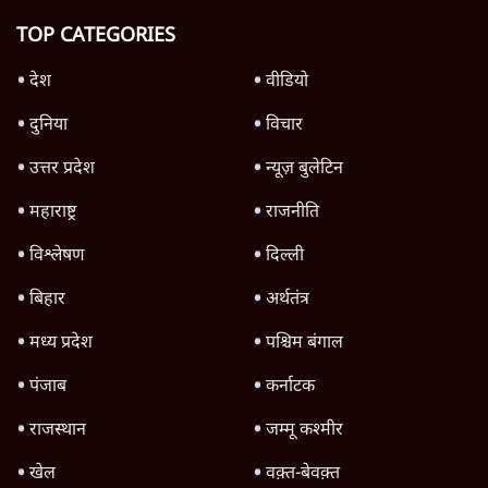
8 Min
•
विश्लेषण
Advertisement
उलटबांसीः राष्ट्र के चरित्र की मरम्मत जारी है
11 Min
•
व्यंग्य/उलटबाँसी
जंतर-मंतर पर युवा आक्रोश के बाद संघ की बेचैनी
क्यों बढ़ी? प्रो. अपूर्वानंद ने बताईं 5 बड़ी वजहें
7 Min
•
विश्लेषण
मैं अपने सारे सर्टिफिकेट दिखाने को तैयार, मोदी जी
भी अपनी डिग्री दिखाएंः दिपके
4 Min
•
देश
Advertisement