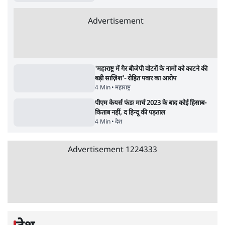
बजे की ख़बरें
बजे की ख़बरें
सर्वाधिक पढ़ी गयी खबरें
'अमित शाह के संसद में आने पर विचार करे सरकार':
राज्यसभा सभापति ने केंद्र से कहा
5 Min
•
देश
•
नेशनल ब्यूरो
उलटबांसीः राष्ट्र के चरित्र की मरम्मत जारी है
11 Min
•
व्यंग्य/उलटबाँसी
•
मुकेश कुमार
Advertisement