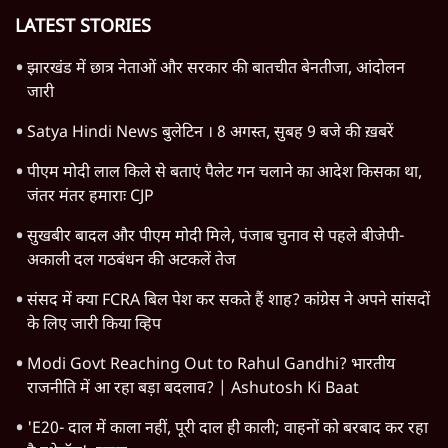
Advertisement
BJP और मोदी ‘गॉडफादर’ भागवत की Gen Z पर
सलाह मानेंः अभिजीत दिपके
5 Min
•
देश
Advertisement
1345566
TOP CATEGORIES
देश
वीडियो
दुनिया
विचार