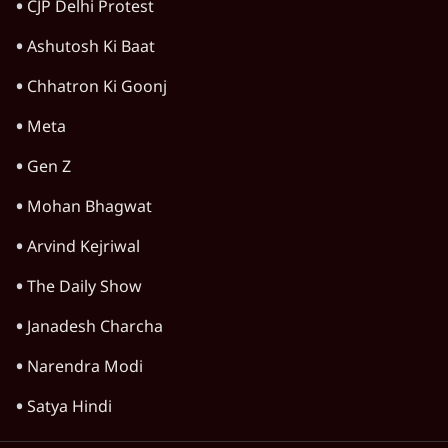
टेलीग्राम की तरफ मुड़े
9 Min
•
देश
झारखंड में छात्र नेताओं और सरकार की बातचीत
बेनतीजा, आंदोलन जारी
5 Min
•
देश
Advertisement
पीएम मोदी लाल किले से बताएं पैलेट गन चलाने का
आदेश किसका था, जंतर मंतर हमाराः CJP
5 Min
•
देश
संसद में क्या FCRA बिल पेश कर सकते हैं शाह?
कांग्रेस ने अपने सांसदों के लिए जारी किया व्हिप
6 Min
•
देश
'E20- दाल में काला नहीं, पूरी दाल ही काली; वाहनों
को बरबाद कर रहा है इथेनॉल': राहुल
5 Min
•
देश