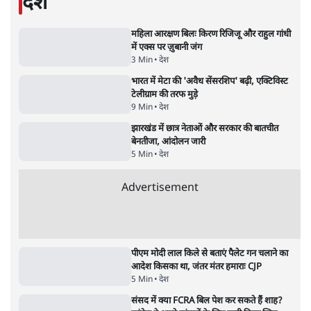
भागवत बोले- 'जेन ज़ी पर आँख मूंदकर भरोसा,
आंदोलन देश-विरोधी नहीं'; अतुल लिमये बोले थे-
'एंटी नेशनल'
6 Min
•
देश
•
नेशनल ब्यूरो
अतीक अहमद के बेटे अबान अहमद की सड़क हादसे
में मौत, जेल में बंद भाई से मिलने जा रहे थे
5 Min
•
उत्तर प्रदेश
•
लखनऊ ब्यूरो
कॉकरोच जनता पार्टी ने की देशव्यापी अभियान की
घोषणा- 'क्या बोलती पब्लिक'
4 Min
•
देश
•
राजनीतिक ब्यूरो
UPI पर प्रस्तावित शुल्क के पीछे ट्रंप का दबाव?
वीजा-मास्टरकार्ड को फायदा पहुँचाने की चर्चा
6 Min
•
विश्लेषण
•
नेशनल ब्यूरो
'E20- दाल में काला नहीं, पूरी दाल ही काली; वाहनों
को बरबाद कर रहा है इथेनॉल': राहुल