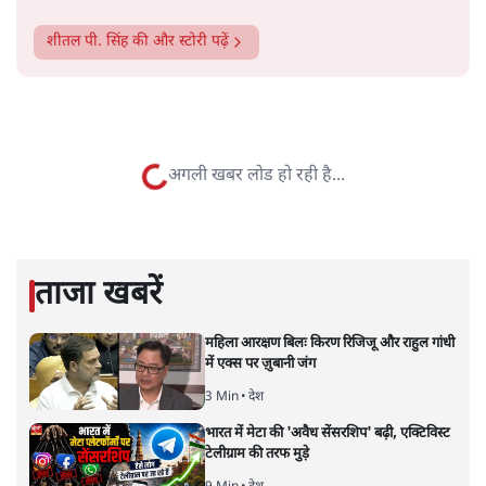
सत्य हिन्दी ऐप
डाउनलोड
करें
शीतल पी. सिंह
1984 से अमर उजाला, चौथी दुनिया, इंडिया टुडे, समय सूत्रधार,
स्वतंत्र भारत, दैनिक जागरण आदि में 1993 तक लगातार रिपोर्टिंग
की। इसके बाद पारिवारिक व्यवसाय में क़रीब दो दशक गुज़ारने के
बाद पत्रकारिता में पुनर्वापसी को प्रयासरत। बीच में 2010-11 में
'समकाल' पाक्षिक समाचार पत्रिका का क़रीब एक वर्ष प्रकाशन किया
।
शीतल पी. सिंह
की और स्टोरी पढ़ें