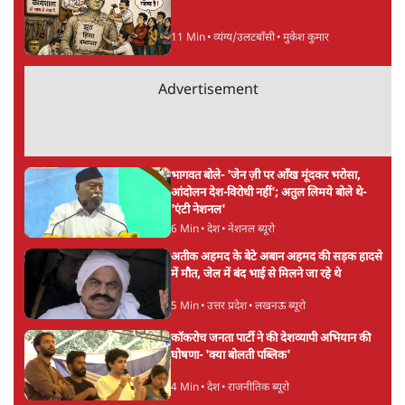
अगली खबर लोड हो रही है...
ताजा खबरें
महिला आरक्षण बिलः किरण रिजिजू और राहुल गांधी
में एक्स पर ज़ुबानी जंग
3 Min
•
देश
भारत में मेटा की 'अवैध सेंसरशिप' बढ़ी, एक्टिविस्ट
टेलीग्राम की तरफ मुड़े
9 Min
•
देश
झारखंड में छात्र नेताओं और सरकार की बातचीत
बेनतीजा, आंदोलन जारी
5 Min
•
देश