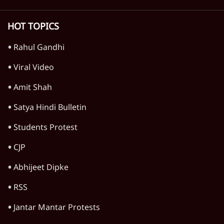
'महाराष्ट्र में गैर बीजेपी वोटरों के नामों को काटने की
बड़ी साज़िश'- रोहित पवार का आरोप
4 Min
•
महाराष्ट्र
पीएम केयर्स फंडः मार्च 2023 के बाद कोई हिसाब-
किताब नहीं, द हिन्दू की पड़ताल
4 Min
•
देश
Advertisement
1224333
देश
महिला आरक्षण बिलः किरण रिजिजू और राहुल गांधी
में एक्स पर ज़ुबानी जंग
3 Min
•
देश
भारत में मेटा की 'अवैध सेंसरशिप' बढ़ी, एक्टिविस्ट