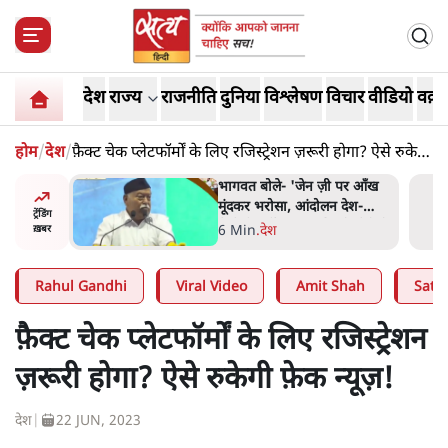
देश
राज्य
राजनीति
दुनिया
विश्लेषण
विचार
वीडियो
वक़्त
होम
/
देश
/
फ़ैक्ट चेक प्लेटफॉर्मों के लिए रजिस्ट्रेशन ज़रूरी होगा? ऐसे रुकेगी
फ़ेक न्यूज़!
्र की मरम्मत
भागवत बोले- 'जेन ज़ी पर आँख
मूंदकर भरोसा, आंदोलन देश-
ट्रेंडिंग
विरोधी नहीं'; अतुल लिमये बोले थे-
सी
6 Min
.
देश
ख़बर
'एंटी नेशनल'
Rahul Gandhi
Viral Video
Amit Shah
Satya
फ़ैक्ट चेक प्लेटफॉर्मों के लिए रजिस्ट्रेशन
ज़रूरी होगा? ऐसे रुकेगी फ़ेक न्यूज़!
देश
|
22 JUN, 2023