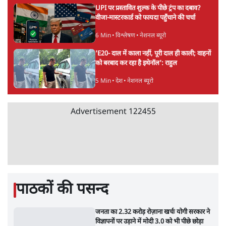
Advertisement
पीएम मोदी लाल किले से बताएं पैलेट गन चलाने का
आदेश किसका था, जंतर मंतर हमाराः CJP
5 Min
•
देश
सुखबीर बादल और पीएम मोदी मिले, पंजाब चुनाव से
पहले बीजेपी-अकाली दल गठबंधन की अटकलें तेज
6 Min
•
पंजाब
संसद में क्या FCRA बिल पेश कर सकते हैं शाह?
कांग्रेस ने अपने सांसदों के लिए जारी किया व्हिप
6 Min
•
देश
Advertisement