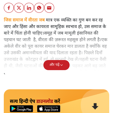
जिस समाज में वीरता जब
मात्र एक व्यक्ति का गुण बन कर रह
जाए और हिंसा और कायरता सामूहिक स्वभाव हो, उस समाज के
बारे में चिंता होनी चाहिए।समूह में जब मामूली इंसानियत की
पहचान घट जाती है, वीरता की ज़रूरत महसूस होने लगती है।एक
अकेले वीर को पूरा कायर समाज घेरकर मार डालता है क्योंकि वह
उसे उसकी अमानवीयता की याद दिलाता रहता है। पिछले दिनों
उत्तराखंड के कोटद्वार में हुई दो घटनाएँ देख लें।पहली घटना वैसी
और पढ़ें
ही थी, जैसी घटनाओं की खबर हम रोज़ाना पढ़कर आगे बढ़ जाते
हैं।भारत के तक़रीबन हर हिस्से से ऐसी खबर आती ही रहती है।
सत्य हिन्दी ऐप
डाउनलोड
करें