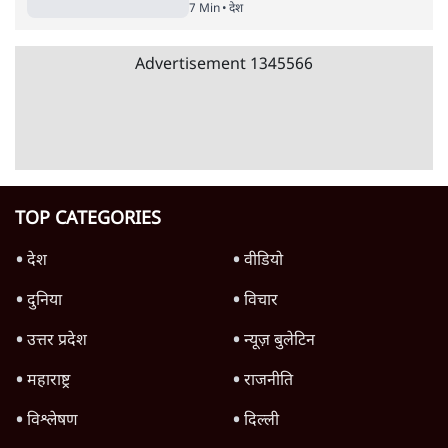
संसदीय समिति-मेटा की बैठकः मार्क ज़करबर्ग ने
भारत सरकार से माफी मांगी
5 Min
•
देश
•
राजनीतिक ब्यूरो
Advertisement
122455
पाठकों की पसन्द
RSS नेता की जंतर मंतर आंदोलन पर टिप्पणी- सीधे
फायरिंग कराता, महिलाओं का रेप करवाता
4 Min
•
देश
शिक्षा संस्थान ‘विद्यार्थी’ नहीं, ‘अनुयायी’ तैयार कर
रहे, राहुल गांधी के बयान से छिड़ी नई बहस
6 Min
•
वक़्त-बेवक़्त