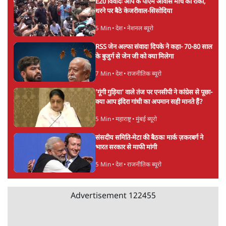
अगली खबर लोड हो रही है...
ताजा खबरें
जनता का 2.32 करोड़ रोज़ाना खर्चः योगी सरकार ने
विज्ञापनों पर उड़ाने में मोदी 3.0 को भी पीछे छोड़ा
7 Min
•
उत्तर प्रदेश
शेख हसीना की प्रेस कॉन्फ्रेंस में शामिल हुए क्रिकेटर
शाकिब अल हसन के घर पर पेट्रोल बम से हमला
5 Min
•
दुनिया
गैस भंडार बढ़ाने के लिए क्या उपभोक्ताओं पर सरकार
लगाएगी नई लेवी, रायटर्स की रिपोर्ट
5 Min
•
देश