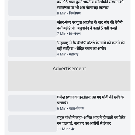
संसदीय समिति-मेटा की बैठकः मार्क ज़करबर्ग ने
भारत सरकार से माफी मांगी
5 Min
•
देश
शाह के ख़िलाफ़ संसद में विपक्ष का मार्च, 'गृह मंत्री
मुंह छुपा रहे हैं क्योंकि वो छात्रों के गुनहगार हैं'
5 Min
•
देश
ताजा वीडियो