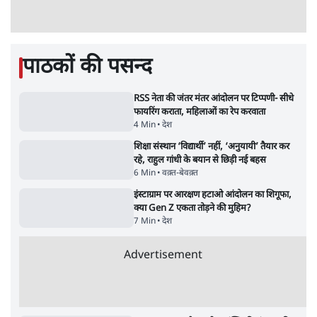
Advertisement
PM Modi & Amit Shah Missing from
Parliament: क्या विपक्ष से डरी सरकार?
दिल्ली
शेख हसीना: '2024 में छात्र आंदोलन नहीं,
सुनियोजित तख्तापलट था; मैं अपने लोगों के पास
जरूर लौटूंगी'
5 Min
•
दुनिया
जंतर मंतर प्रोटेस्ट: 'युवाओं को प्रताड़ित किया जा रहा
है, पर मोदी-शाह में बोलने की हिम्मत नहीं'- राहुल
7 Min
•
देश
Advertisement