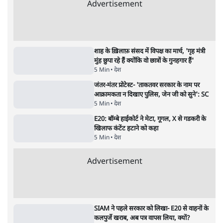
'महाराष्ट्र में गैर बीजेपी वोटरों के नामों को काटने की
बड़ी साज़िश'- रोहित पवार का आरोप
4 Min
•
महाराष्ट्र
•
मुंबई ब्यूरो
E20 विवादः आप के पीएम आवास मार्च को रोका,
धरने पर बैठे केजरीवाल-सिसोदिया
5 Min
•
देश
•
नेशनल ब्यूरो
RSS जेन अल्फा संवादः दिपके ने कहा- 70-80 साल
के बुजुर्ग से जेन जी को क्या मिलेगा
7 Min
•
देश
•
राजनीतिक ब्यूरो
'गूंगी गुड़िया' वाले तंज पर एनसीपी ने कांग्रेस से पूछा-
क्या आप इंदिरा गांधी का अपमान सही मानते हैं?
5 Min
•
महाराष्ट्र
•
मुंबई ब्यूरो