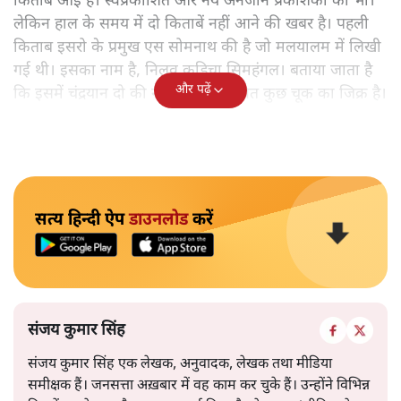
किताबें आई हैं। स्वप्रकाशित और नये अनजाने प्रकाशकों की भी।
लेकिन हाल के समय में दो किताबें नहीं आने की खबर है। पहली
किताब इसरो के प्रमुख एस सोमनाथ की है जो मलयालम में लिखी
गई थी। इसका नाम है, निलवु कुडिचा सिमहंगल। बताया जाता है
और पढ़ें
कि इसमें चंद्रयान दो की नाकामी से संबंधित कुछ चूक का जिक्र है।
सत्य हिन्दी ऐप
डाउनलोड
करें
संजय कुमार सिंह
संजय कुमार सिंह एक लेखक, अनुवादक, लेखक तथा मीडिया
समीक्षक हैं। जनसत्ता अख़बार में वह काम कर चुके हैं। उन्होंने विभिन्न