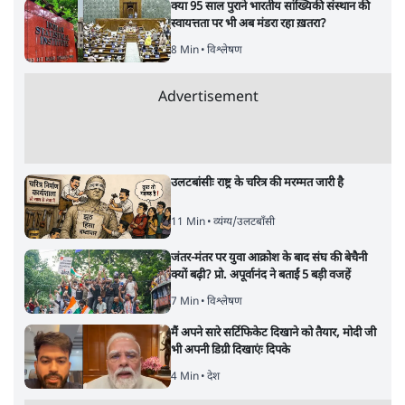
क्या 95 साल पुराने भारतीय सांख्यिकी संस्थान की
स्वायत्तता पर भी अब मंडरा रहा ख़तरा?
8 Min
•
विश्लेषण
Advertisement
उलटबांसीः राष्ट्र के चरित्र की मरम्मत जारी है
11 Min
•
व्यंग्य/उलटबाँसी
जंतर-मंतर पर युवा आक्रोश के बाद संघ की बेचैनी
क्यों बढ़ी? प्रो. अपूर्वानंद ने बताईं 5 बड़ी वजहें
7 Min
•
विश्लेषण
मैं अपने सारे सर्टिफिकेट दिखाने को तैयार, मोदी जी
भी अपनी डिग्री दिखाएंः दिपके
4 Min
•
देश