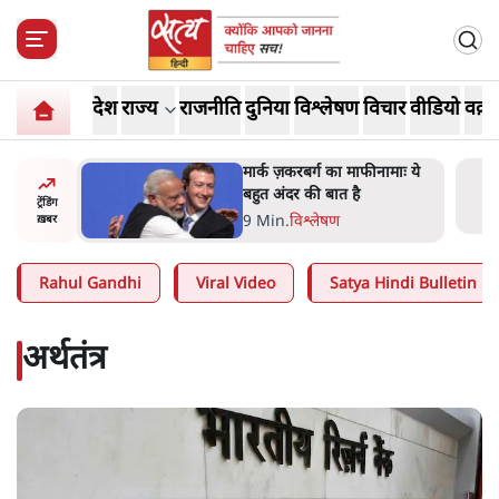
देश
राज्य
राजनीति
दुनिया
विश्लेषण
विचार
वीडियो
वक़्त
र’ भागवत
मार्क ज़करबर्ग का माफीनामाः ये
ेंः
बहुत अंदर की बात है
ट्रेंडिंग
9 Min
.
विश्लेषण
ख़बर
Rahul Gandhi
Viral Video
Satya Hindi Bulletin
अर्थतंत्र