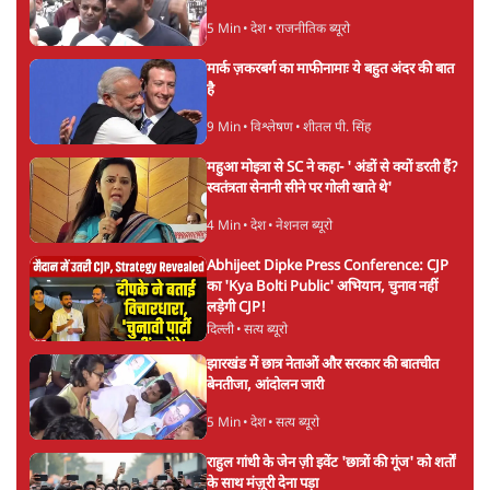
5 Min
•
देश
•
राजनीतिक ब्यूरो
मार्क ज़करबर्ग का माफीनामाः ये बहुत अंदर की बात
है
9 Min
•
विश्लेषण
•
शीतल पी. सिंह
महुआ मोइत्रा से SC ने कहा- ' अंडों से क्यों डरती हैं?
स्वतंत्रता सेनानी सीने पर गोली खाते थे'
4 Min
•
देश
•
नेशनल ब्यूरो
Abhijeet Dipke Press Conference: CJP
का 'Kya Bolti Public' अभियान, चुनाव नहीं
लड़ेगी CJP!
दिल्ली
•
सत्य ब्यूरो
झारखंड में छात्र नेताओं और सरकार की बातचीत
बेनतीजा, आंदोलन जारी
5 Min
•
देश
•
सत्य ब्यूरो
राहुल गांधी के जेन ज़ी इवेंट 'छात्रों की गूंज' को शर्तों
के साथ मंज़ूरी देना पड़ा