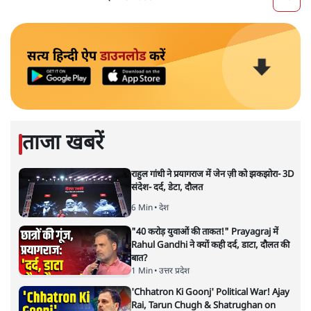
More pages
सत्य हिन्दी ऐप
डाउनलोड
करें
ताजा खबरें
राहुल गांधी ने प्रयागराज में जेन ज़ी को झकझोरा- 3D
संदेश- दर्द, डेटा, दौलत
6 Min
•
देश
"40 करोड़ युवाओं की ताकत!" Prayagraj में
Rahul Gandhi ने क्यों कही दर्द, डाटा, दौलत की
बात?
1 Min
•
उत्तर प्रदेश
'Chhatron Ki Goonj' Political War! Ajay
Rai, Tarun Chugh & Shatrughan on