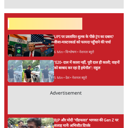
सर्वाधिक पढ़ी गयी खबरें
UPI पर प्रस्तावित शुल्क के पीछे ट्रंप का दबाव?
वीजा-मास्टरकार्ड को फायदा पहुँचाने की चर्चा
6 Min
•
विश्लेषण
•
नेशनल ब्यूरो
'E20- दाल में काला नहीं, पूरी दाल ही काली; वाहनों
को बरबाद कर रहा है इथेनॉल': राहुल
5 Min
•
देश
•
नेशनल ब्यूरो
Advertisement
BJP और मोदी ‘गॉडफादर’ भागवत की Gen Z पर
सलाह मानेंः अभिजीत दिपके