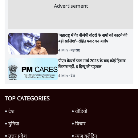
Advertisement
'महाराष्ट्र में गैर बीजेपी वोटरों के नामों को काटने की
बड़ी साज़िश'- रोहित पवार का आरोप
4 Min
•
महाराष्ट्र
पीएम केयर्स फंडः मार्च 2023 के बाद कोई हिसाब-
किताब नहीं, द हिन्दू की पड़ताल
4 Min
•
देश
TOP CATEGORIES
देश
वीडियो
दुनिया
विचार
उत्तर प्रदेश
न्यूज़ बुलेटिन