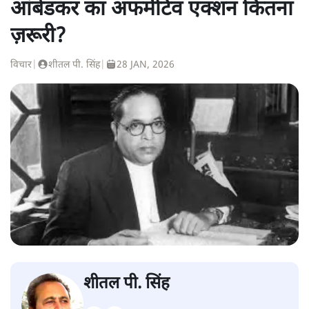
आंबेडकर का अफर्मेटिव एक्शन कितना
ज़रूरी?
विचार
|
शीतल पी. सिंह
|
28 JAN, 2026
शीतल पी. सिंह