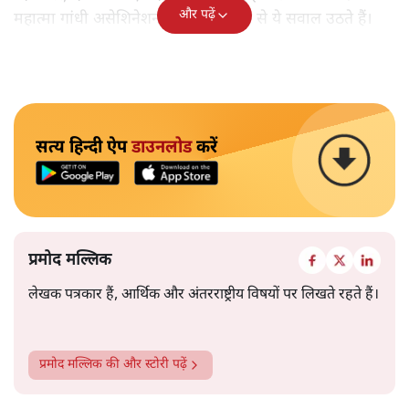
और पढ़ें
महात्मा गांधी असेशिनेशन' नामक किताब से ये सवाल उठते हैं।
सत्य हिन्दी ऐप
डाउनलोड
करें
प्रमोद मल्लिक
लेखक पत्रकार हैं, आर्थिक और अंतरराष्ट्रीय विषयों पर लिखते रहते हैं।
प्रमोद मल्लिक
की और स्टोरी पढ़ें