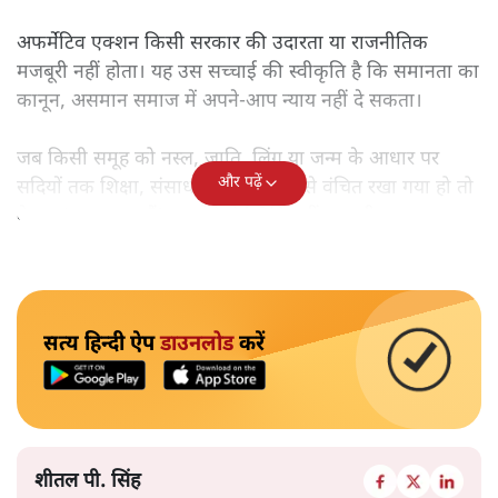
अफर्मेटिव एक्शन किसी सरकार की उदारता या राजनीतिक
मजबूरी नहीं होता। यह उस सच्चाई की स्वीकृति है कि समानता का
कानून, असमान समाज में अपने-आप न्याय नहीं दे सकता।
जब किसी समूह को नस्ल, जाति, लिंग या जन्म के आधार पर
और पढ़ें
सदियों तक शिक्षा, संसाधनों और सम्मान से वंचित रखा गया हो तो
केवल ‘सब बराबर हैं’ कह देने से स्थिति नहीं बदलती।
सत्य हिन्दी ऐप
डाउनलोड
करें
शीतल पी. सिंह