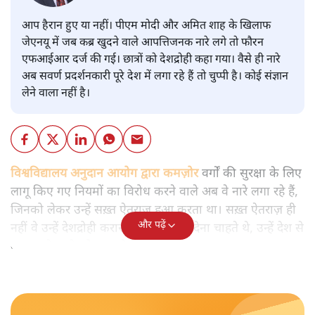
आप हैरान हुए या नहीं। पीएम मोदी और अमित शाह के खिलाफ
जेएनयू में जब कब्र खुदने वाले आपत्तिजनक नारे लगे तो फौरन
एफआईआर दर्ज की गई। छात्रों को देशद्रोही कहा गया। वैसे ही नारे
अब सवर्ण प्रदर्शनकारी पूरे देश में लगा रहे हैं तो चुप्पी है। कोई संज्ञान
लेने वाला नहीं है।
विश्वविद्यालय अनुदान आयोग द्वारा कमज़ोर
वर्गों की सुरक्षा के लिए
लागू किए गए नियमों का विरोध करने वाले अब वे नारे लगा रहे हैं,
जिनको लेकर उन्हें सख़्त ऐतराज़ हुआ करता था। सख़्त ऐतराज़ ही
और पढ़ें
नहीं वे उन्हें देशद्रोही करार देकर जेल भेज देना चाहते थे, उन्हें देश से
बाहर चले जाने को कह रहे थे।