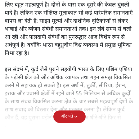
लिए बहुत महत्वपूर्ण है। दोनों के पास एक-दूसरे की केवल धुंधली
यादें हैं। लेकिन एक संक्षिप्त मुलाकात भी कई पारंपरिक समानताएँ
वापस ला देती है: साझा मूल्यों और दार्शनिक दृष्टिकोणों से लेकर
भाषाई और व्यंजन संबंधी समानताओं तक। इन लंबे समय से चली
आ रही और फलदायी संबंधों का पुनरुद्धार आज विशेष रूप से
अर्थपूर्ण है। क्योंकि भारत बहुध्रुवीय विश्व व्यवस्था में प्रमुख भूमिका
निभा रहा है।
इस संदर्भ में, कुर्द जैसे पुराने सहयोगी भारत के लिए पश्चिम एशिया
के पड़ोसी क्षेत्र को और अधिक व्यापक तथा गहन समझ विकसित
करने में सहायक हो सकते हैं। इस अर्थ में, तुर्की, सीरिया, ईरान,
इराक और प्रवासी क्षेत्रों में रहने वाले 55 मिलियन से अधिक कुर्दों
के साथ संबंध विकसित करना क्षेत्र के चार सबसे महत्वपूर्ण देशों के
साथ संवाद को विस्तार देना और मजबूत करना है। लेकिन कुर्द
और पढ़ें
कौन हैं, यह पुराना पड़ोसी जिसे भारत आज धीरे-धीरे फिर से
पहचान रहा है?