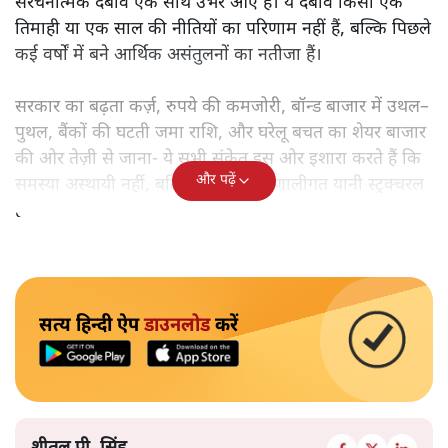
संरचनात्मक दबाव एक साथ उभर आए हैं। ये दबाव किसी एक
तिमाही या एक साल की नीतियों का परिणाम नहीं हैं, बल्कि पिछले
कई वर्षों में बने आर्थिक असंतुलनों का नतीजा हैं।
सरकार का बढ़ता कर्ज़, रुपये की कमजोरी, बॉन्ड बाजार में उथल–
पुथल, बैंकों की घटती जमा राशि, और घरेलू बचत का शेयर बाजार
की ओर तेज़ी से जाना- ये सभी संकेत इस ओर इशारा करते हैं कि
और पढ़ें
समस्या अस्थायी नहीं, बल्कि गहरी और प्रणालीगत यानी स्ट्रक्चरल
है।
सत्य हिन्दी ऐप
डाउनलोड
करें