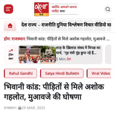
देश
राज्य
राजनीति
दुनिया
विश्लेषण
विचार
वीडियो
वक़्त
होम
/
राजस्थान
/
भिवानी कांड: पीड़ितों से मिले अशोक गहलोत, मुआवजे की
घोषणा
 आने पर
शाह के ख़िलाफ़ संसद में विपक्ष का
ज्यसभा
मार्च, 'गृह मंत्री मुंह छुपा रहे हैं
ट्रेंडिंग
क्योंकि वो छात्रों के गुनहगार हैं'
5 Min
.
देश
ख़बर
Rahul Gandhi
Satya Hindi Bulletin
Viral Video
भिवानी कांड: पीड़ितों से मिले अशोक
गहलोत, मुआवजे की घोषणा
राजस्थान
|
29 MAR, 2025