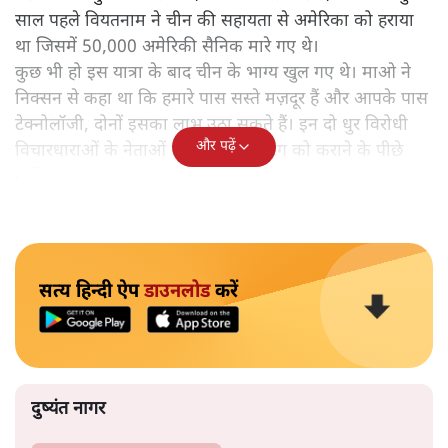
साल पहले वियतनाम ने चीन की सहायता से अमेरिका को हराया
था जिसमें 50,000 अमेरिकी सैनिक मारे गए थे।
कुछ भी हो इस यात्रा के बाद चीन के भाग्य खुल गए थे। माओ ने
निक्सन से कहा था कि हमारे पास सस्ते मज़दूर हैं और आपके पास
टेक्नोलॉजी, दोनों इसका लाभ उठा सकते हैं। इन दो धुर विरोधी
और पढ़ें
विचारधाराओं के नेताओं के बीच इस मीटिंग को कराने के पीछे
पाकिस्तान का हाथ था।
सत्य हिन्दी ऐप
डाउनलोड
करें
दुष्यंत नागर