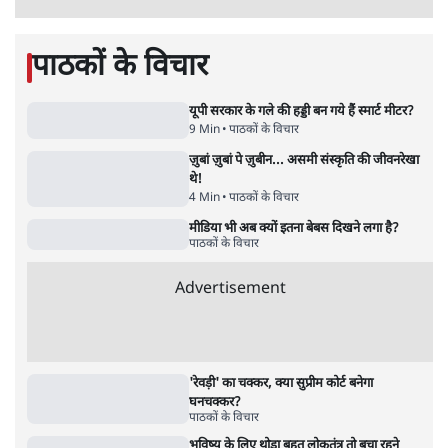
'महाराष्ट्र में गैर बीजेपी वोटरों के नामों को काटने की
बड़ी साज़िश'- रोहित पवार का आरोप
4 Min
•
महाराष्ट्र
जंतर-मंतर प्रदर्शन को RSS ने बताया 'राष्ट्रविरोधी',
अतुल लिमये बोले- इसकी 'केस स्टडी' हो
5 Min
•
देश
Advertisement
1224333
पाठकों के विचार
यूपी सरकार के गले की हड्डी बन गये हैं स्मार्ट मीटर?
9 Min
•
पाठकों के विचार