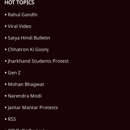
राजनीति
महाराष्ट्र
विश्लेषण
दिल्ली
बिहार
अर्थतंत्र
मध्य प्रदेश
पश्चिम बंगाल
पंजाब
कर्नाटक
राजस्थान
जम्मू कश्मीर
खेल
वक़्त-बेवक़्त
HOT TOPICS
Rahul Gandhi
Viral Video
Satya Hindi Bulletin