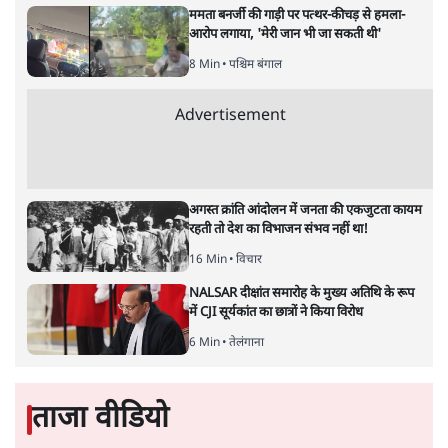
7 Min
•
पंजाब
Advertisement
उमर खालिद की किताब पर चर्चा के लिए
ऑडिटोरियम की बुकिंग JNU ने रद्द की, कहा- 'अधूरी
जानकारी दी'
6 Min
•
देश
झारखंड प्रोटेस्ट: JPSC परीक्षा रद्द होगी, लेकिन छात्र
CBI जांच की मांग पर अड़े; धरना-प्रदर्शन जारी
8 Min
•
झारखंड
ममता बनर्जी की गाड़ी पर पत्थर-कीचड़ से हमला-
आरोप लगाया, 'मेरी जान भी जा सकती थी'
8 Min
•
पश्चिम बंगाल
Advertisement