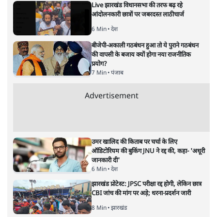
अगली खबर लोड हो रही है...
ताजा खबरें
राहुल गांधी ने द हिन्दू में लिखा- अमित शाह ‘या तो
दोषी हैं या अक्षम’
9 Min
•
देश
Live झारखंड विधानसभा की तरफ बढ़ रहे
आंदोलनकारी छात्रों पर जबरदस्त लाठीचार्ज
6 Min
•
देश
बीजेपी-अकाली गठबंधन हुआ तो ये पुराने गठबंधन
की वापसी के बजाय क्यों होगा नया राजनीतिक
प्रयोग?