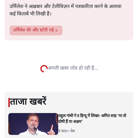
लेखक-पत्रकार के रूप में जाना जाने लगा। जम्मू-कश्मीर और
और पढ़ें
उसके बाहर उनकी बढ़ती लोकप्रियता अगर उनके पाठकों-श्रोताओं
के लिए खुशगवार थी तो कुछ के लिए वह नागवार भी रही होगी।
सत्य हिन्दी ऐप
डाउनलोड
करें
उर्मिेलेश
उर्मिलेश ने अख़बार और टेलीविज़न में पत्रकारिता करने के अलावा
कई किताबें भी लिखी हैं।
उर्मिेलेश
की और स्टोरी पढ़ें