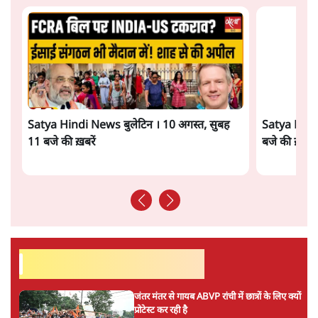
अगस्त क्रांति आंदोलन में जनता की एकजुटता कायम
रहती तो देश का विभाजन संभव नहीं था!
16 Min
•
विचार
NALSAR दीक्षांत समारोह के मुख्य अतिथि के रूप
में CJI सूर्यकांत का छात्रों ने किया विरोध
6 Min
•
तेलंगाना
ताजा वीडियो