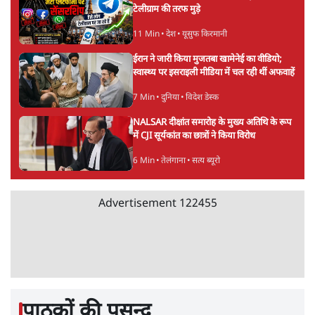
Advertisement
ममता बनर्जी की गाड़ी पर पत्थर-कीचड़ से हमला-
आरोप लगाया, 'मेरी जान भी जा सकती थी'
8 Min
•
पश्चिम बंगाल
•
कोलकाता ब्यूरो
जेन-ज़ी के लिए नहीं, संघ की राजनैतिक हेजेमनी
बचाने आए हैं मोहन भागवत!
14 Min
•
विमर्श
•
वंदिता मिश्रा
भारत में मेटा की 'अवैध सेंसरशिप' बढ़ी, एक्टिविस्ट
टेलीग्राम की तरफ मुड़े
11 Min
•
देश
•
यूसुफ किरमानी
ईरान ने जारी किया मुजतबा खामेनेई का वीडियो;
स्वास्थ्य पर इसराइली मीडिया में चल रही थीं अफवाहें
7 Min
•
दुनिया
•
विदेश डेस्क