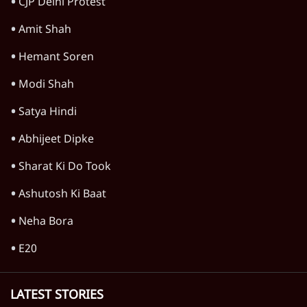
Chhatron Ki Goonj
Jharkhand Students Protest
Gen Z
Mohan Bhagwat
Narendra Modi
Jantar Mantar Protests
RSS
CJP Delhi Protest
Amit Shah
Hemant Soren
Modi Shah