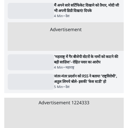
6 Min
•
वक़्त-बेवक़्त
क्या 95 साल पुराने भारतीय सांख्यिकी संस्थान की
स्वायत्तता पर भी अब मंडरा रहा ख़तरा?
8 Min
•
विश्लेषण
Advertisement
उलटबांसीः राष्ट्र के चरित्र की मरम्मत जारी है
11 Min
•
व्यंग्य/उलटबाँसी
Parliament LIVE | हंगामे के बीच फिर शुरू हुई
संसद | 2 Bills Today
दिल्ली
मैं अपने सारे सर्टिफिकेट दिखाने को तैयार, मोदी जी
भी अपनी डिग्री दिखाएंः दिपके
4 Min
•
देश
Advertisement