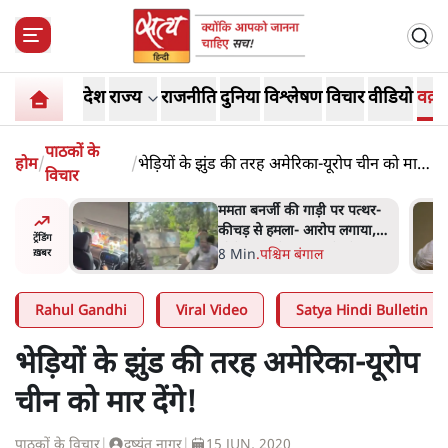
देश
राज्य
राजनीति
दुनिया
विश्लेषण
विचार
वीडियो
वक़्त
पाठकों के
होम
/
/
भेड़ियों के झुंड की तरह अमेरिका-यूरोप चीन को मार
विचार
देंगे!
मता बनर्जी की गाड़ी पर पत्थर-
जेन-ज़ी के लिए नहीं, 
ीचड़ से हमला- आरोप लगाया,
राजनैतिक हेजेमनी बचा
ट्रेंडिंग
मेरी जान भी जा सकती थी'
मोहन भागवत!
 Min
.
पश्चिम बंगाल
14 Min
.
विमर्श
ख़बर
Rahul Gandhi
Viral Video
Satya Hindi Bulletin
भेड़ियों के झुंड की तरह अमेरिका-यूरोप
चीन को मार देंगे!
पाठकों के विचार
|
दुष्यंत नागर
|
15 JUN, 2020