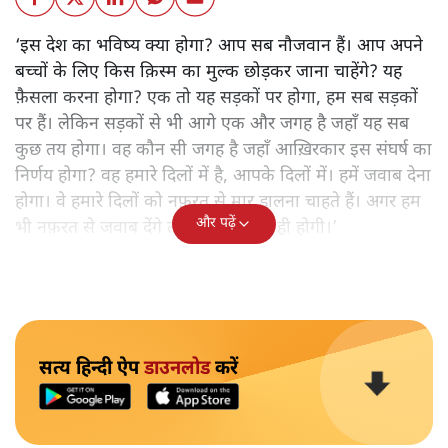
‘इस देश का भविष्य क्या होगा? आप सब नौजवान हैं। आप अपने
बच्चों के लिए किस क़िस्म का मुल्क छोड़कर जाना चाहेंगे? यह
फ़ैसला करना होगा? एक तो यह सड़कों पर होगा, हम सब सड़कों
पर हैं। लेकिन सड़कों से भी आगे एक और जगह है जहाँ यह सब
कुछ तय होगा। वह कौन सी जगह है जहाँ आख़िरकार इस संघर्ष का
निर्णय होगा? वह हमारे दिलों में है, आपके दिलों में। हमें जवाब देना
होगा। वे हमारे दिलों को नफ़रत से मार डालना चाहते हैं। अगर हम
और पढ़ें
भी नफ़रत से जवाब देंगे तो वह और गहरी ही होगी।’
सत्य हिन्दी ऐप
डाउनलोड
करें