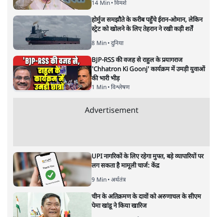
14 Min
•
विमर्श
होर्मुज समझौते के करीब पहुँचे ईरान-ओमान, लेकिन
स्ट्रेट को खोलने के लिए तेहरान ने रखी कड़ी शर्तें
8 Min
•
दुनिया
BJP-RSS की वजह से राहुल के प्रयागराज
'Chhatron Ki Goonj' कार्यक्रम में उमड़ी युवाओं
की भारी भीड़
1 Min
•
विश्लेषण
Advertisement
UPI नागरिकों के लिए रहेगा मुफ्त, बड़े व्यापारियों पर
लग सकता है मामूली चार्ज: केंद्र
9 Min
•
अर्थतंत्र
चीन के अतिक्रमण के दावों को अरुणाचल के सीएम
पेमा खांडू ने किया खारिज