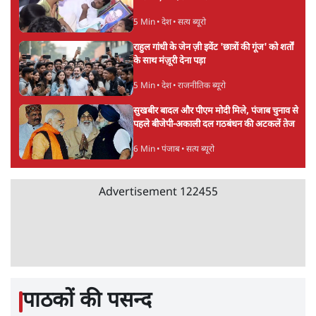
5 Min
•
देश
•
सत्य ब्यूरो
राहुल गांधी के जेन ज़ी इवेंट 'छात्रों की गूंज' को शर्तों
के साथ मंज़ूरी देना पड़ा
5 Min
•
देश
•
राजनीतिक ब्यूरो
सुखबीर बादल और पीएम मोदी मिले, पंजाब चुनाव से
पहले बीजेपी-अकाली दल गठबंधन की अटकलें तेज
6 Min
•
पंजाब
•
सत्य ब्यूरो
Advertisement
122455
पाठकों की पसन्द