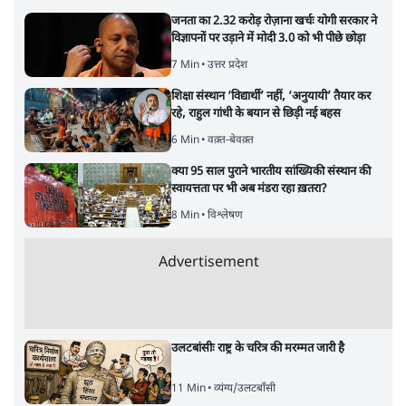
जनता का 2.32 करोड़ रोज़ाना खर्चः योगी सरकार ने
विज्ञापनों पर उड़ाने में मोदी 3.0 को भी पीछे छोड़ा
7 Min
•
उत्तर प्रदेश
शिक्षा संस्थान ‘विद्यार्थी’ नहीं, ‘अनुयायी’ तैयार कर
रहे, राहुल गांधी के बयान से छिड़ी नई बहस
6 Min
•
वक़्त-बेवक़्त
क्या 95 साल पुराने भारतीय सांख्यिकी संस्थान की
स्वायत्तता पर भी अब मंडरा रहा ख़तरा?
8 Min
•
विश्लेषण
Advertisement
उलटबांसीः राष्ट्र के चरित्र की मरम्मत जारी है
11 Min
•
व्यंग्य/उलटबाँसी