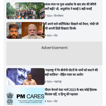
जंतर-मंतर पर युवा आक्रोश के बाद संघ की बेचैनी
क्यों बढ़ी? प्रो. अपूर्वानंद ने बताईं 5 बड़ी वजहें
7 Min
•
विश्लेषण
मैं अपने सारे सर्टिफिकेट दिखाने को तैयार, मोदी जी
भी अपनी डिग्री दिखाएंः दिपके
4 Min
•
देश
Advertisement
'महाराष्ट्र में गैर बीजेपी वोटरों के नामों को काटने की
बड़ी साज़िश'- रोहित पवार का आरोप
4 Min
•
महाराष्ट्र
पीएम केयर्स फंडः मार्च 2023 के बाद कोई हिसाब-
किताब नहीं, द हिन्दू की पड़ताल
4 Min
•
देश