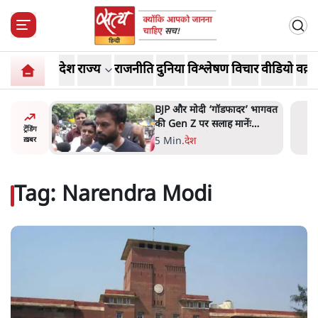
देश
राज्य
राजनीति
दुनिया
विश्लेषण
विचार
वीडियो
वक़्त
र’ भागवत
मार्क ज़करबर्ग का माफीनामाः ये
ेंः
बहुत अंदर की बात है
ट्रेंडिंग
9 Min
.
विश्लेषण
ख़बर
Tag:
Narendra Modi