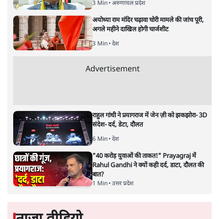
3 Min
•
अरुणाचल प्रदेश
अयोध्या राम मंदिर चढ़ावा चोरी मामले की जांच पूरी,
अगले महीने दाखिल होगी चार्जशीट
3 Min
•
देश
Advertisement
राहुल गांधी ने प्रयागराज में जेन ज़ी को झकझोरा- 3D
संदेश- दर्द, डेटा, दौलत
6 Min
•
देश
"40 करोड़ युवाओं की ताकत!" Prayagraj में
Rahul Gandhi ने क्यों कही दर्द, डाटा, दौलत की
बात?
1 Min
•
उत्तर प्रदेश