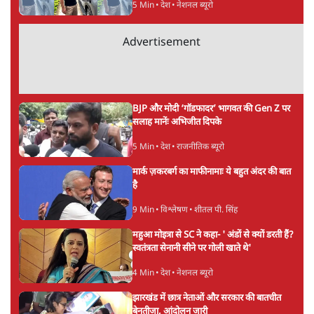
5 Min
•
देश
•
नेशनल ब्यूरो
Advertisement
BJP और मोदी ‘गॉडफादर’ भागवत की Gen Z पर
सलाह मानेंः अभिजीत दिपके
5 Min
•
देश
•
राजनीतिक ब्यूरो
मार्क ज़करबर्ग का माफीनामाः ये बहुत अंदर की बात
है
9 Min
•
विश्लेषण
•
शीतल पी. सिंह
महुआ मोइत्रा से SC ने कहा- ' अंडों से क्यों डरती हैं?
स्वतंत्रता सेनानी सीने पर गोली खाते थे'
4 Min
•
देश
•
नेशनल ब्यूरो
झारखंड में छात्र नेताओं और सरकार की बातचीत
बेनतीजा, आंदोलन जारी