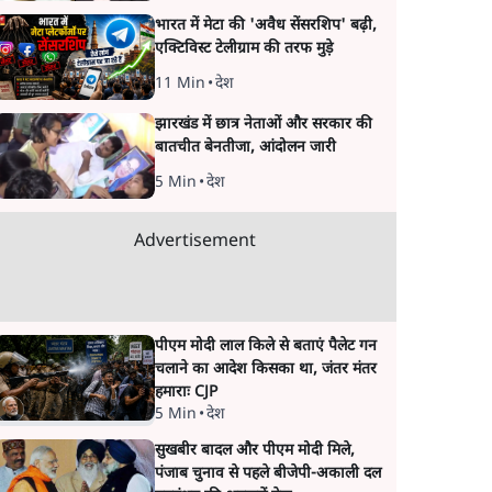
भारत में मेटा की 'अवैध सेंसरशिप' बढ़ी,
एक्टिविस्ट टेलीग्राम की तरफ मुड़े
11 Min
•
देश
झारखंड में छात्र नेताओं और सरकार की
बातचीत बेनतीजा, आंदोलन जारी
5 Min
•
देश
Advertisement
पीएम मोदी लाल किले से बताएं पैलेट गन
चलाने का आदेश किसका था, जंतर मंतर
हमाराः CJP
5 Min
•
देश
सुखबीर बादल और पीएम मोदी मिले,
पंजाब चुनाव से पहले बीजेपी-अकाली दल