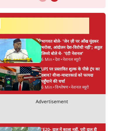
सर्वाधिक पढ़ी गयी खबरें
भागवत बोले- 'जेन ज़ी पर आँख मूंदकर
भरोसा, आंदोलन देश-विरोधी नहीं'; अतुल
लिमये बोले थे- 'एंटी नेशनल'
6 Min
•
देश
•
नेशनल ब्यूरो
UPI पर प्रस्तावित शुल्क के पीछे ट्रंप का
दबाव? वीजा-मास्टरकार्ड को फायदा
पहुँचाने की चर्चा
6 Min
•
विश्लेषण
•
नेशनल ब्यूरो
Advertisement
'E20- दाल में काला नहीं, पूरी दाल ही