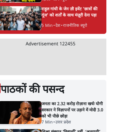
राहुल गांधी के जेन ज़ी इवेंट 'छात्रों की
गूंज' को शर्तों के साथ मंज़ूरी देना पड़ा
5 Min
•
देश
•
राजनीतिक ब्यूरो
Advertisement
122455
पाठकों की पसन्द
जनता का 2.32 करोड़ रोज़ाना खर्चः योगी
सरकार ने विज्ञापनों पर उड़ाने में मोदी 3.0
को भी पीछे छोड़ा
7 Min
•
उत्तर प्रदेश