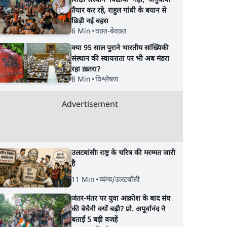
शिक्षा संस्थान ‘विद्यार्थी’ नहीं, ‘अनुयायी’
तैयार कर रहे, राहुल गांधी के बयान से
छिड़ी नई बहस
6 Min
•
वक़्त-बेवक़्त
क्या 95 साल पुराने भारतीय सांख्यिकी
संस्थान की स्वायत्तता पर भी अब मंडरा
रहा ख़तरा?
8 Min
•
विश्लेषण
Advertisement
उलटबांसीः राष्ट्र के चरित्र की मरम्मत जारी
है
11 Min
•
व्यंग्य/उलटबाँसी
जंतर-मंतर पर युवा आक्रोश के बाद संघ
की बेचैनी क्यों बढ़ी? प्रो. अपूर्वानंद ने
बताईं 5 बड़ी वजहें