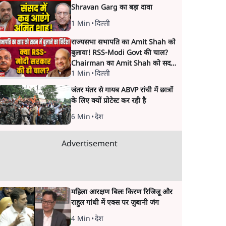
Shravan Garg का बड़ा दावा
1 Min
•
दिल्ली
राज्यसभा सभापति का Amit Shah को
बुलावा! RSS-Modi Govt की चाल?
Chairman का Amit Shah को सदन
1 Min
•
दिल्ली
में बयान देने का संकेत क्यों? Senior
journalist Vinod Agnihotri ने इसे
जंतर मंतर से गायब ABVP रांची में छात्रों
Modi Government और RSS की
के लिए क्यों प्रोटेस्ट कर रही है
संभावित strategy से जोड़कर बड़ा
सवाल उठाया है।
6 Min
•
देश
Advertisement
महिला आरक्षण बिलः किरण रिजिजू और
राहुल गांधी में एक्स पर ज़ुबानी जंग
4 Min
•
देश