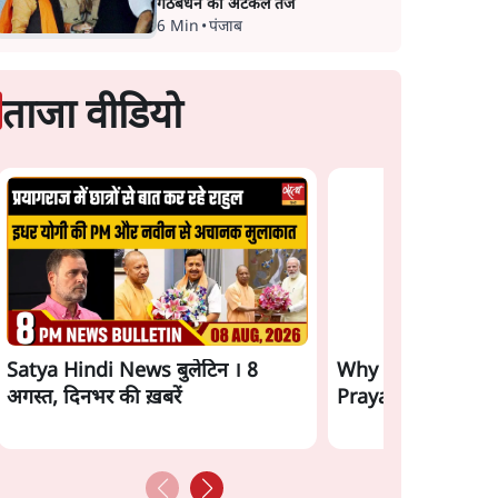
गठबंधन की अटकलें तेज
6 Min
•
पंजाब
ताजा वीडियो
Satya Hindi News बुलेटिन । 8
Why BJP Allowed
अगस्त, दिनभर की ख़बरें
Prayagraj Rally?