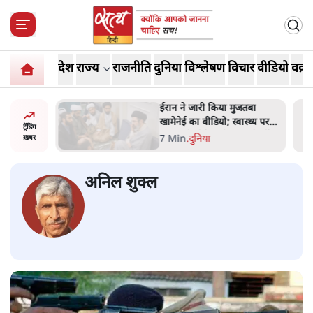
देश
राज्य
राजनीति
दुनिया
विश्लेषण
विचार
वीडियो
वक़्त
ंघ की
ईरान ने जारी किया मुजतबा
े आए हैं
खामेनेई का वीडियो; स्वास्थ्य पर
ट्रेंडिंग
इसराइली मीडिया में चल रही थीं
7 Min
.
दुनिया
ख़बर
अफवाहें
अनिल शुक्ल