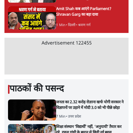
Amit Shah कब आएंगे Parliament?
Shravan Garg का बड़ा दावा
1 Min
•
दिल्ली
•
श्रवण गर्ग
Advertisement
122455
पाठकों की पसन्द
जनता का 2.32 करोड़ रोज़ाना खर्चः योगी सरकार ने
विज्ञापनों पर उड़ाने में मोदी 3.0 को भी पीछे छोड़ा
7 Min
•
उत्तर प्रदेश
शिक्षा संस्थान ‘विद्यार्थी’ नहीं, ‘अनुयायी’ तैयार कर
रहे, राहुल गांधी के बयान से छिड़ी नई बहस