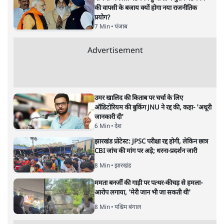
की वापसी के बजाय क्यों होगा नया राजनीतिक
प्रयोग?
7 Min
•
पंजाब
Advertisement
उमर खालिद की किताब पर चर्चा के लिए
ऑडिटोरियम की बुकिंग JNU ने रद्द की, कहा- 'अधूरी
जानकारी दी'
6 Min
•
देश
झारखंड प्रोटेस्ट: JPSC परीक्षा रद्द होगी, लेकिन छात्र
CBI जांच की मांग पर अड़े; धरना-प्रदर्शन जारी
8 Min
•
झारखंड
ममता बनर्जी की गाड़ी पर पत्थर-कीचड़ से हमला-
आरोप लगाया, 'मेरी जान भी जा सकती थी'
8 Min
•
पश्चिम बंगाल