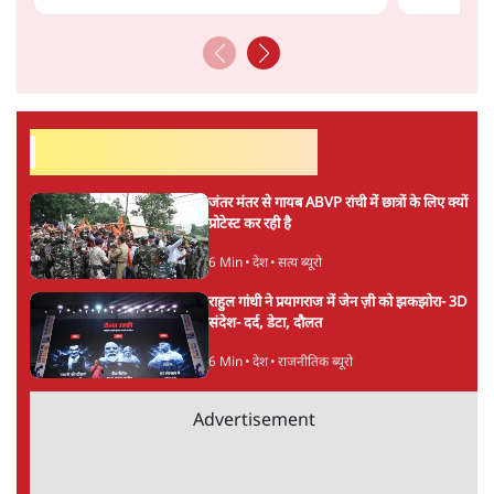
सर्वाधिक पढ़ी गयी खबरें
जंतर मंतर से गायब ABVP रांची में छात्रों के लिए क्यों
प्रोटेस्ट कर रही है
6 Min
•
देश
•
सत्य ब्यूरो
राहुल गांधी ने प्रयागराज में जेन ज़ी को झकझोरा- 3D
संदेश- दर्द, डेटा, दौलत
6 Min
•
देश
•
राजनीतिक ब्यूरो
Advertisement