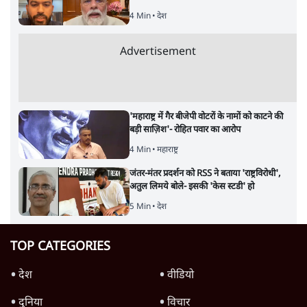
4 Min
•
देश
Advertisement
'महाराष्ट्र में गैर बीजेपी वोटरों के नामों को काटने की
बड़ी साज़िश'- रोहित पवार का आरोप
4 Min
•
महाराष्ट्र
जंतर-मंतर प्रदर्शन को RSS ने बताया 'राष्ट्रविरोधी',
अतुल लिमये बोले- इसकी 'केस स्टडी' हो
5 Min
•
देश
TOP CATEGORIES
देश
वीडियो
दुनिया
विचार