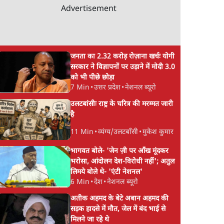
Advertisement
जनता का 2.32 करोड़ रोज़ाना खर्चः योगी
सरकार ने विज्ञापनों पर उड़ाने में मोदी 3.0
को भी पीछे छोड़ा
7 Min
•
उत्तर प्रदेश
•
नेशनल ब्यूरो
उलटबांसीः राष्ट्र के चरित्र की मरम्मत जारी
है
11 Min
•
व्यंग्य/उलटबाँसी
•
मुकेश कुमार
भागवत बोले- 'जेन ज़ी पर आँख मूंदकर
भरोसा, आंदोलन देश-विरोधी नहीं'; अतुल
लिमये बोले थे- 'एंटी नेशनल'
6 Min
•
देश
•
नेशनल ब्यूरो
अतीक अहमद के बेटे अबान अहमद की
सड़क हादसे में मौत, जेल में बंद भाई से
मिलने जा रहे थे