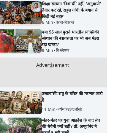
शिक्षा संस्थान ‘विद्यार्थी’ नहीं, ‘अनुयायी’
तैयार कर रहे, राहुल गांधी के बयान से
छिड़ी नई बहस
6 Min
•
वक़्त-बेवक़्त
क्या 95 साल पुराने भारतीय सांख्यिकी
संस्थान की स्वायत्तता पर भी अब मंडरा
रहा ख़तरा?
8 Min
•
विश्लेषण
Advertisement
उलटबांसीः राष्ट्र के चरित्र की मरम्मत जारी
है
11 Min
•
व्यंग्य/उलटबाँसी
जंतर-मंतर पर युवा आक्रोश के बाद संघ
की बेचैनी क्यों बढ़ी? प्रो. अपूर्वानंद ने