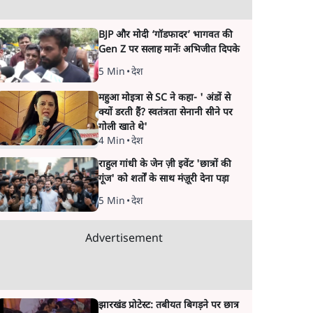
BJP और मोदी ‘गॉडफादर’ भागवत की
Gen Z पर सलाह मानेंः अभिजीत दिपके
5 Min
•
देश
महुआ मोइत्रा से SC ने कहा- ' अंडों से
क्यों डरती हैं? स्वतंत्रता सेनानी सीने पर
गोली खाते थे'
4 Min
•
देश
राहुल गांधी के जेन ज़ी इवेंट 'छात्रों की
गूंज' को शर्तों के साथ मंज़ूरी देना पड़ा
5 Min
•
देश
Advertisement
झारखंड प्रोटेस्ट: तबीयत बिगड़ने पर छात्र