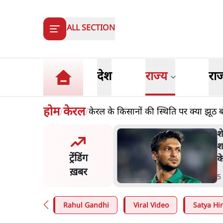
ALL SECTION
देश
राज्य
रा
होम
केरल
केरल के किसानों की स्थिति पर क्या झूठ बोल 
/
/
 अहमद के बेटे अबान अहमद
श
़क हादसे में मौत, जेल में बंद
श
ट्रेंडिंग
े मिलने जा रहे थे
क
ख़बर
n
.
उत्तर प्रदेश
5
Rahul Gandhi
Viral Video
Satya Hin