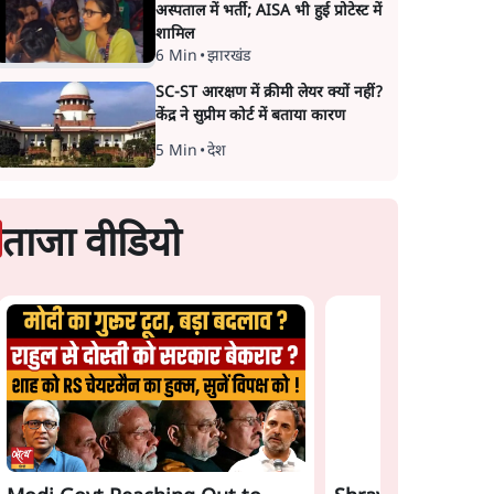
अस्पताल में भर्ती; AISA भी हुई प्रोटेस्ट में
शामिल
6 Min
•
झारखंड
SC-ST आरक्षण में क्रीमी लेयर क्यों नहीं?
केंद्र ने सुप्रीम कोर्ट में बताया कारण
5 Min
•
देश
ताजा वीडियो
Satya Hindi News
Gen Z Rejects Mo
Bulletin। 7 अगस्त ,रात 8
Bhagwat & Modi! 
बजे तक की ख़बरें
Game Plan Backfi