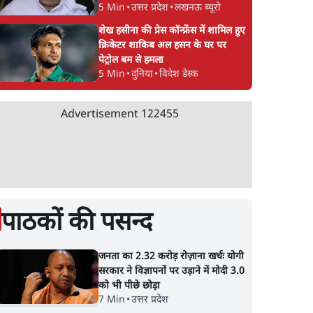
5 Min
•
उत्तर प्रदेश
•
लखनऊ ब्यूरो
शेख हसीना की प्रेस कॉन्फ्रेंस में शामिल हुए
क्रिकेटर शाकिब अल हसन के घर पर
पेट्रोल बम से हमला
5 Min
•
दुनिया
•
विदेश डेस्क
Advertisement
122455
पाठकों की पसन्द
जनता का 2.32 करोड़ रोज़ाना खर्चः योगी
सरकार ने विज्ञापनों पर उड़ाने में मोदी 3.0
को भी पीछे छोड़ा
7 Min
•
उत्तर प्रदेश