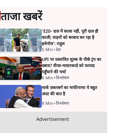
ताजा खबरें
'E20- दाल में काला नहीं, पूरी दाल ही
काली; वाहनों को बरबाद कर रहा है
इथेनॉल': राहुल
5 Min
•
देश
UPI पर प्रस्तावित शुल्क के पीछे ट्रंप का
दबाव? वीजा-मास्टरकार्ड को फायदा
पहुँचाने की चर्चा
6 Min
•
विश्लेषण
मार्क ज़करबर्ग का माफीनामाः ये बहुत
अंदर की बात है
9 Min
•
विश्लेषण
Advertisement