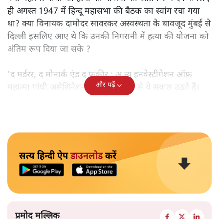
ही अगस्त 1947 में हिन्दू महासभा की बैठक का स्वांग रचा गया
था? क्या विनायक दामोदर सावरकर अस्वस्थता के बावजूद मुंबई से
दिल्ली इसलिए आए थे कि उनकी निगरानी में हत्या की योजना को
अंतिम रूप दिया जा सके ?
'द मर्डरर, द मोनार्क एंड द फ़कीर : अ न्यू इनवेस्टीगेशन ऑफ़
और पढ़ें
महात्मा गांधी असेशिनेशन' नामक किताब से ये सवाल उठते हैं।
सत्य हिन्दी ऐप
डाउनलोड
करें
प्रमोद मल्लिक