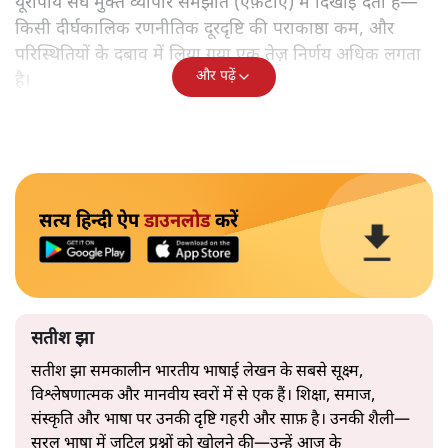
यूरोपीय संघ मुक्त व्यापार समझौते (एफ़टीए) में दिखाई देता है—
किसी दीर्घकालिक रणनीतिक दूरदृष्टि की पराकाष्ठा कम, और
परिस्थितियों के दबाव में लिया गया एक तेज़ निर्णय अधिक लगता
और पढ़ें
है।
सत्य हिन्दी ऐप
डाउनलोड
करें
सतीश झा
सतीश झा समकालीन भारतीय भाषाई लेखन के सबसे सूक्ष्म,
विश्लेषणात्मक और मानवीय स्वरों में से एक हैं। शिक्षा, समाज,
संस्कृति और भाषा पर उनकी दृष्टि गहरी और साफ़ है। उनकी शैली—
सरल भाषा में जटिल प्रश्नों को खोलने की—उन्हें आज के