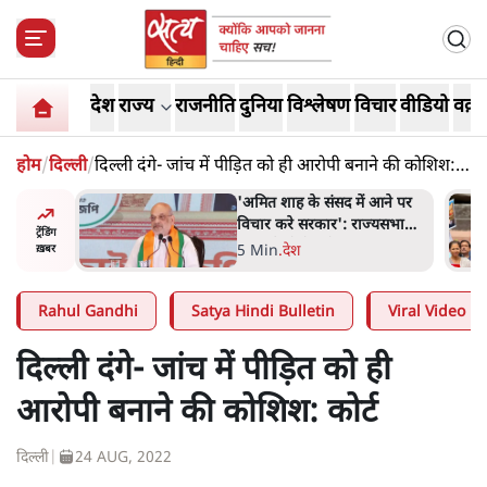
देश
राज्य
राजनीति
दुनिया
विश्लेषण
विचार
वीडियो
वक़्त
होम
/
दिल्ली
/
दिल्ली दंगे- जांच में पीड़ित को ही आरोपी बनाने की कोशिश:
कोर्ट
 आने पर
शाह के ख़िलाफ़ संसद में विपक्ष का
ज्यसभा
मार्च, 'गृह मंत्री मुंह छुपा रहे हैं
ट्रेंडिंग
क्योंकि वो छात्रों के गुनहगार हैं'
5 Min
.
देश
ख़बर
Rahul Gandhi
Satya Hindi Bulletin
Viral Video
दिल्ली दंगे- जांच में पीड़ित को ही
आरोपी बनाने की कोशिश: कोर्ट
दिल्ली
|
24 AUG, 2022