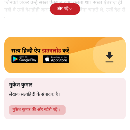
जिनको लेकर उन्हें सख़्त ऐतराज़ हुआ करता था। सख़्त ऐतराज़ ही
और पढ़ें
नहीं वे उन्हें देशद्रोही करार देकर जेल भेज देना चाहते थे, उन्हें देश से
बाहर चले जाने को कह रहे थे।
सत्य हिन्दी ऐप
डाउनलोड
करें
मुकेश कुमार
लेखक सत्यहिंदी के संपादक हैं।
मुकेश कुमार
की और स्टोरी पढ़ें