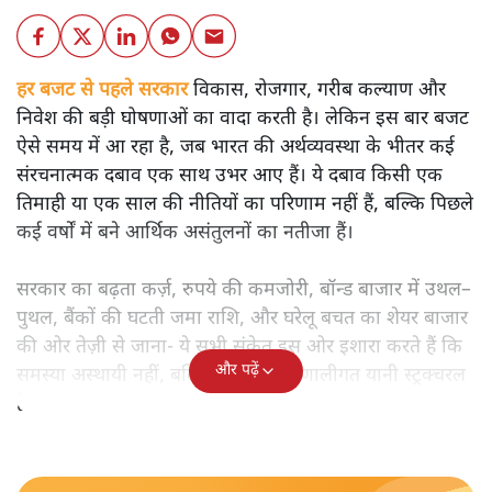
हर बजट से पहले सरकार
विकास, रोजगार, गरीब कल्याण और
निवेश की बड़ी घोषणाओं का वादा करती है। लेकिन इस बार बजट
ऐसे समय में आ रहा है, जब भारत की अर्थव्यवस्था के भीतर कई
संरचनात्मक दबाव एक साथ उभर आए हैं। ये दबाव किसी एक
तिमाही या एक साल की नीतियों का परिणाम नहीं हैं, बल्कि पिछले
कई वर्षों में बने आर्थिक असंतुलनों का नतीजा हैं।
सरकार का बढ़ता कर्ज़, रुपये की कमजोरी, बॉन्ड बाजार में उथल–
पुथल, बैंकों की घटती जमा राशि, और घरेलू बचत का शेयर बाजार
की ओर तेज़ी से जाना- ये सभी संकेत इस ओर इशारा करते हैं कि
और पढ़ें
समस्या अस्थायी नहीं, बल्कि गहरी और प्रणालीगत यानी स्ट्रक्चरल
है।