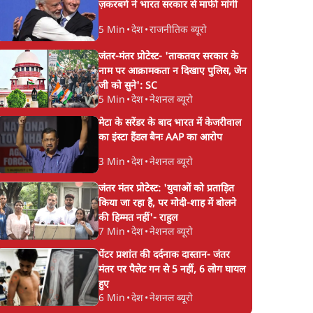
ज़करबर्ग ने भारत सरकार से माफी मांगी
5 Min
•
देश
•
राजनीतिक ब्यूरो
जंतर-मंतर प्रोटेस्ट- 'ताकतवर सरकार के
नाम पर आक्रामकता न दिखाए पुलिस, जेन
जी को सुने': SC
5 Min
•
देश
•
नेशनल ब्यूरो
मेटा के सरेंडर के बाद भारत में केजरीवाल
का इंस्टा हैंडल बैनः AAP का आरोप
3 Min
•
देश
•
नेशनल ब्यूरो
जंतर मंतर प्रोटेस्ट: 'युवाओं को प्रताड़ित
किया जा रहा है, पर मोदी-शाह में बोलने
की हिम्मत नहीं'- राहुल
7 Min
•
देश
•
नेशनल ब्यूरो
पेंटर प्रशांत की दर्दनाक दास्तान- जंतर
मंतर पर पैलेट गन से 5 नहीं, 6 लोग घायल
हुए
6 Min
•
देश
•
नेशनल ब्यूरो