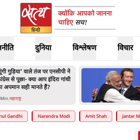
जनीति
दुनिया
विश्लेषण
विचार
ंसदीय समिति-मेटा की बैठकः मार्क
़करबर्ग ने भारत सरकार से माफी
ांगी
 Min
.
देश
hul Gandhi
Narendra Modi
Amit Shah
Jantar M