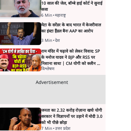
10 साल की जेल, बॉम्बे हाई कोर्ट ने सुनाई
सजा
6 Min
•
महाराष्ट्र
मेटा के सरेंडर के बाद भारत में केजरीवाल
का इंस्टा हैंडल बैनः AAP का आरोप
3 Min
•
देश
राम मंदिर में चढ़ावे को लेकर विवाद: SP
के मनोज यादव ने BJP और RSS पर
निशाना साधा | CM योगी को क्लीन चिट
विश्लेषण
मिली
Advertisement
जनता का 2.32 करोड़ रोज़ाना खर्चः योगी
सरकार ने विज्ञापनों पर उड़ाने में मोदी 3.0
को भी पीछे छोड़ा
7 Min
•
उत्तर प्रदेश