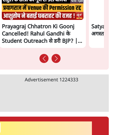
Prayagraj Chhatron Ki Goonj
Satya Hindi News 
Cancelled! Rahul Gandhi के
अगस्त, दोपहर 2 बजे क
Student Outreach से डरी BJP? |
Ashutosh
Advertisement
1224333
सर्वाधिक पढ़ी गयी खबरें