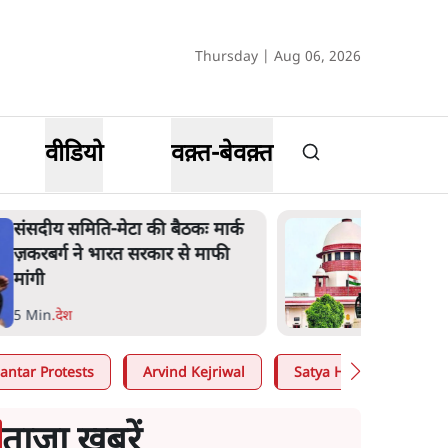
Thursday | Aug 06, 2026
वीडियो
वक़्त-बेवक़्त
जंतर-मंतर प्रोटेस्ट- 'ताकतवर सरकार
के नाम पर आक्रामकता न दिखाए
पुलिस, जेन जी को सुने': SC
5 Min
.
देश
antar Protests
Arvind Kejriwal
Satya Hindi
Moh
ताजा खबरें