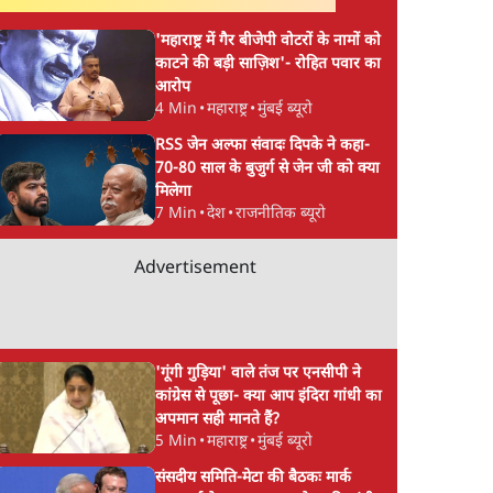
'महाराष्ट्र में गैर बीजेपी वोटरों के नामों को
काटने की बड़ी साज़िश'- रोहित पवार का
आरोप
4 Min
•
महाराष्ट्र
•
मुंबई ब्यूरो
RSS जेन अल्फा संवादः दिपके ने कहा-
70-80 साल के बुजुर्ग से जेन जी को क्या
मिलेगा
7 Min
•
देश
•
राजनीतिक ब्यूरो
Advertisement
'गूंगी गुड़िया' वाले तंज पर एनसीपी ने
कांग्रेस से पूछा- क्या आप इंदिरा गांधी का
अपमान सही मानते हैं?
5 Min
•
महाराष्ट्र
•
मुंबई ब्यूरो
संसदीय समिति-मेटा की बैठकः मार्क