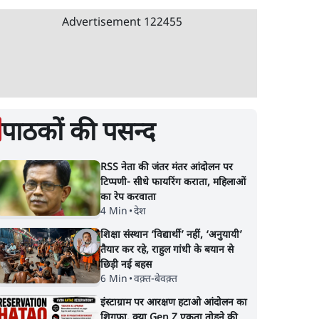
Advertisement
122455
पाठकों की पसन्द
RSS नेता की जंतर मंतर आंदोलन पर
टिप्पणी- सीधे फायरिंग कराता, महिलाओं
का रेप करवाता
4 Min
•
देश
शिक्षा संस्थान ‘विद्यार्थी’ नहीं, ‘अनुयायी’
तैयार कर रहे, राहुल गांधी के बयान से
छिड़ी नई बहस
6 Min
•
वक़्त-बेवक़्त
इंस्टाग्राम पर आरक्षण हटाओ आंदोलन का
शिगूफा, क्या Gen Z एकता तोड़ने की