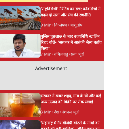
‘राष्ट्रविरोधी’ नैरेटिव का सच: कॉकरोचों ने
बदल दी सत्ता और संघ की रणनीति
9 Min
•
विश्लेषण
•
आशुतोष
पुलिस पूछताछ के बाद उदयनिधि स्टालिन
रिहा; बोले- 'सरकार ने आतंकी जैसा बर्ताव
किया'
7 Min
•
तमिलनाडु
•
सत्य ब्यूरो
Advertisement
सरकार ने डाबर शहद, गाय के घी और कई
अन्य उत्पाद की बिक्री पर रोक लगाई
3 Min
•
देश
•
नेशनल ब्यूरो
'महाराष्ट्र में गैर बीजेपी वोटरों के नामों को