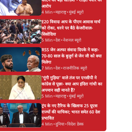
काटने की बड़ी साज़िश'- रोहित पवार का
आरोप
4 Min
•
महाराष्ट्र
•
मुंबई ब्यूरो
E20 विवादः आप के पीएम आवास मार्च
को रोका, धरने पर बैठे केजरीवाल-
सिसोदिया
5 Min
•
देश
•
नेशनल ब्यूरो
RSS जेन अल्फा संवादः दिपके ने कहा-
70-80 साल के बुजुर्ग से जेन जी को क्या
मिलेगा
7 Min
•
देश
•
राजनीतिक ब्यूरो
'गूंगी गुड़िया' वाले तंज पर एनसीपी ने
कांग्रेस से पूछा- क्या आप इंदिरा गांधी का
अपमान सही मानते हैं?
5 Min
•
महाराष्ट्र
•
मुंबई ब्यूरो
ट्रंप के नए टैरिफ के खिलाफ 25 यूएस
राज्यों की याचिका; भारत समेत 60 देश
प्रभावित
4 Min
•
दुनिया
•
विदेश डेस्क