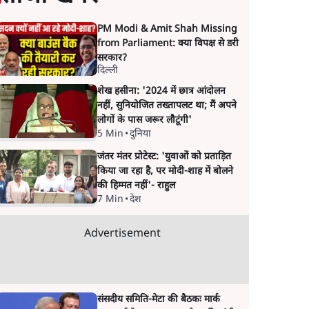
PM Modi & Amit Shah Missing
from Parliament: क्या विपक्ष से डरी
सरकार?
दिल्ली
शेख हसीना: '2024 में छात्र आंदोलन
नहीं, सुनियोजित तख्तापलट था; मैं अपने
लोगों के पास जरूर लौटूंगी'
5 Min
•
दुनिया
जंतर मंतर प्रोटेस्ट: 'युवाओं को प्रताड़ित
किया जा रहा है, पर मोदी-शाह में बोलने
की हिम्मत नहीं'- राहुल
7 Min
•
देश
Advertisement
संसदीय समिति-मेटा की बैठकः मार्क