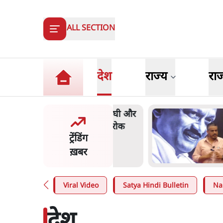
ALL SECTION
देश
राज्य
रा
र ने डाबर शहद, गाय के घी और
'म
्य उत्पाद की बिक्री पर रोक
क
ट्रेंडिंग
प
ख़बर
n
.
देश
4
Viral Video
Satya Hindi Bulletin
Na
देश