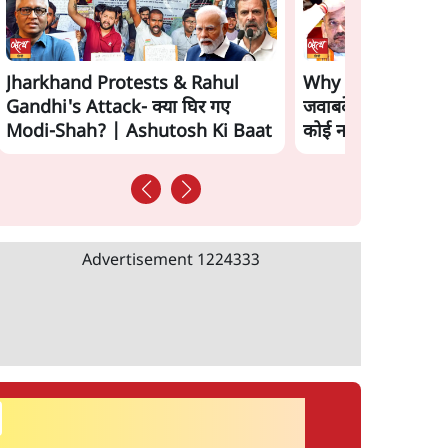
Jharkhand Protests & Rahul
Why is Amit Sha
Gandhi's Attack- क्या घिर गए
जवाबदेही से बच रही
Modi-Shah? | Ashutosh Ki Baat
कोई नई चाल? | Th
Advertisement
1224333
सर्वाधिक पढ़ी गयी खबरें