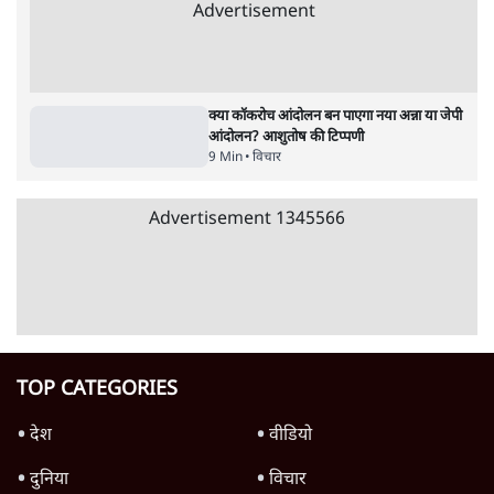
जंतर-मंतर विरोध: वांगचुक को कोसिए, सत्याग्रह को
नहीं
9 Min
•
विचार
जंतर मंतर प्रोटेस्ट: स्क्रीन के सामने की जंग– वायरल
वीडियो कैसे हमारी सोच को बंधक बना रहे हैं
11 Min
•
विचार
यूरोप में खाद्य संकट की आहट, यूके में पड़ेंगे निवाले
के लाले?
4 Min
•
विचार
Advertisement
जंतर-मंतर प्रोटेस्ट: केवल इस्तीफा काफी नहीं, क्या
शिक्षा 'तंत्र' खुद एक बीमारी है?
9 Min
•
विचार
जंतर-मंतर आंदोलन: आक्रोश का प्रदर्शन या प्रतिरोध
का कार्निवाल?
7 Min
•
विचार