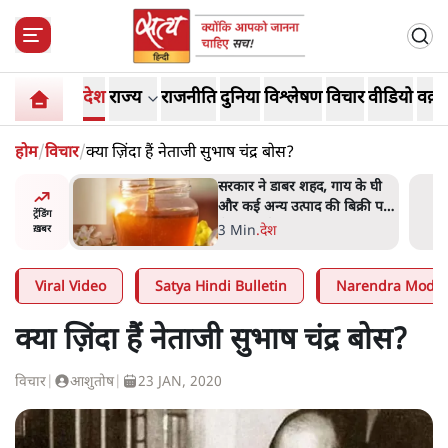
देश
राज्य
राजनीति
दुनिया
विश्लेषण
विचार
वीडियो
वक़्त
होम
/
विचार
/
क्या ज़िंदा हैं नेताजी सुभाष चंद्र बोस?
ाय के घी
'महाराष्ट्र में गैर बीजेपी वोटरों के
बिक्री पर
नामों को काटने की बड़ी साज़िश'-
ट्रेंडिंग
रोहित पवार का आरोप
4 Min
.
महाराष्ट्र
ख़बर
Viral Video
Satya Hindi Bulletin
Narendra Modi
क्या ज़िंदा हैं नेताजी सुभाष चंद्र बोस?
विचार
|
आशुतोष
|
23 JAN, 2020