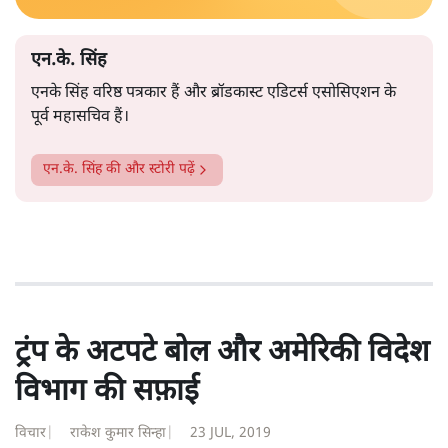
फिसलता हुआ आदतन ‘भीड़ न्याय’ में बदल चुका है। भारत के
और पढ़ें
संविधान की उद्देशिका के प्रथम वाक्य ‘हम भारत के लोग’ का
स्थान शायद ‘हम भीड़ तंत्र के लोग’ लेता जा रहा है।
सत्य हिन्दी ऐप
डाउनलोड
करें
एन.के. सिंह
एनके सिंह वरिष्ठ पत्रकार हैं और ब्रॉडकास्ट एडिटर्स एसोसिएशन के
पूर्व महासचिव हैं।
एन.के. सिंह
की और स्टोरी पढ़ें