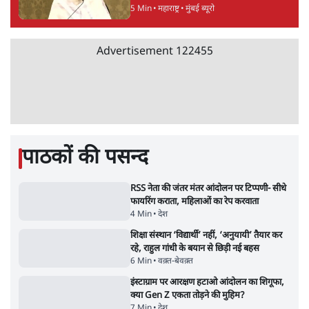
Advertisement
सरकार ने डाबर शहद, गाय के घी और कई अन्य
उत्पाद की बिक्री पर रोक लगाई
3 Min
•
देश
•
नेशनल ब्यूरो
'महाराष्ट्र में गैर बीजेपी वोटरों के नामों को काटने की
बड़ी साज़िश'- रोहित पवार का आरोप
4 Min
•
महाराष्ट्र
•
मुंबई ब्यूरो
E20 विवादः आप के पीएम आवास मार्च को रोका,
धरने पर बैठे केजरीवाल-सिसोदिया
5 Min
•
देश
•
नेशनल ब्यूरो
RSS जेन अल्फा संवादः दिपके ने कहा- 70-80 साल
के बुजुर्ग से जेन जी को क्या मिलेगा