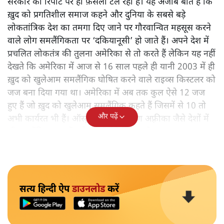
सरकार की रिपोर्ट पर ही फ़ैसला टल रहा है। यह अजीब बात है कि
ख़ुद को प्रगतिशील समाज कहने और दुनिया के सबसे बड़े
लोकतांत्रिक देश का तमगा दिए जाने पर गौरवान्वित महसूस करने
वाले लोग समलैंगिकता पर ‘दकियानूसी’ हो जाते हैं। अपने देश में
प्रचलित लोकतंत्र की तुलना अमेरिका से तो करते हैं लेकिन यह नहीं
देखते कि अमेरिका में आज से 16 साल पहले ही यानी 2003 में ही
ख़ुद को खुलेआम समलैंगिक घोषित करने वाले राइव्स किस्टलर को
जज बना दिया गया था। अमेरिका में अब तक कुल ऐसे 12 जज
हुए हैं जो ख़ुद को खुलेआम समलैंगिक कहते हैं जिसमें से 10 तो
और पढ़ें
अभी कार्यरत भी हैं। ऑस्ट्रेलिया और दक्षिण अफ़्रीका जैसे देशों में
भी समलैंगिक जज हैं। तो हमारी स्थिति क्या है?
सत्य हिन्दी ऐप
डाउनलोड
करें