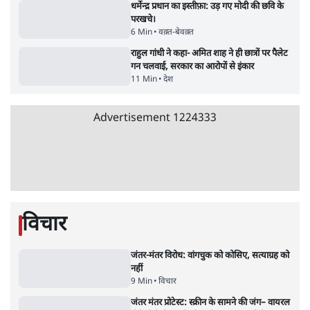
रहे, राहुल गांधी के बयान से छिड़ी नई बहस
6 Min
•
वक़्त-बेवक़्त
इंस्टाग्राम पर आरक्षण हटाओ आंदोलन का शिगूफा,
क्या Gen Z एकता तोड़ने की मुहिम?
7 Min
•
देश
Advertisement
क्या 95 साल पुराने भारतीय सांख्यिकी संस्थान की
स्वायत्तता पर भी अब मंडरा रहा ख़तरा?
8 Min
•
विश्लेषण
जंतर-मंतर पर युवा आक्रोश के बाद संघ की बेचैनी
क्यों बढ़ी? प्रो. अपूर्वानंद ने बताईं 5 बड़ी वजहें
7 Min
•
विश्लेषण
'महाराष्ट्र में गैर बीजेपी वोटरों के नामों को काटने की
बड़ी साज़िश'- रोहित पवार का आरोप
4 Min
•
महाराष्ट्र