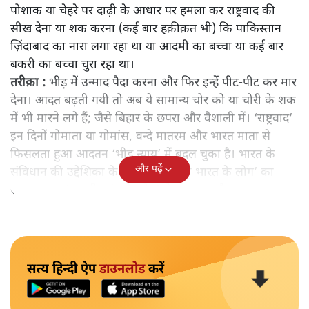
दंगों में 65 मौतें लेकिन 41 में 40 मामलों में सब बरी!
तबरेज़, पहलू ख़ान, जुनैद, अख़लाक़ और दर्जनों अन्य मारे गए।
मूल कारण :
शक। घर में या टिफ़िन में या साइकिल पर या ट्रक में
गोवंश या गोमांस।
अन्य कारण :
‘वन्दे मातरम’ या ‘भारत माता की जय’ बुलवाने पर
उनका नए ‘राष्ट्र-भक्ति टेस्ट’ में फ़ेल होना या कई बार महज
पोशाक या चेहरे पर दाढ़ी के आधार पर हमला कर राष्ट्रवाद की
सीख देना या शक करना (कई बार हक़ीक़त भी) कि पाकिस्तान
ज़िंदाबाद का नारा लगा रहा था या आदमी का बच्चा या कई बार
बकरी का बच्चा चुरा रहा था।
तरीक़ा :
भीड़ में उन्माद पैदा करना और फिर इन्हें पीट-पीट कर मार
देना। आदत बढ़ती गयी तो अब ये सामान्य चोर को या चोरी के शक
में भी मारने लगे हैं; जैसे बिहार के छपरा और वैशाली में। ‘राष्ट्रवाद’
इन दिनों गोमाता या गोमांस, वन्दे मातरम और भारत माता से