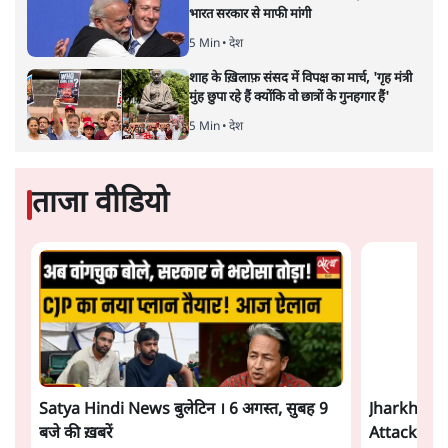
5 Min
•
देश
Advertisement
PM Modi & Amit Shah Missing from
Parliament: क्या विपक्ष से डरी सरकार?
दिल्ली
शेख हसीना: '2024 में छात्र आंदोलन नहीं,
सुनियोजित तख्तापलट था; मैं अपने लोगों के पास
जरूर लौटूंगी'
5 Min
•
दुनिया
जंतर मंतर प्रोटेस्ट: 'युवाओं को प्रताड़ित किया जा रहा
है, पर मोदी-शाह में बोलने की हिम्मत नहीं'- राहुल
7 Min
•
देश
Advertisement