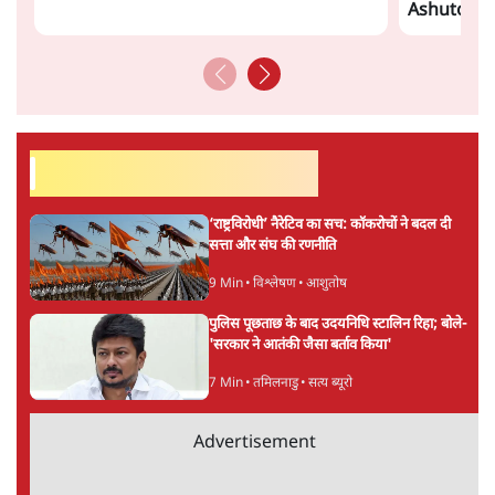
संसदीय समिति-मेटा की बैठकः मार्क ज़करबर्ग ने
भारत सरकार से माफी मांगी
5 Min
•
देश
शाह के ख़िलाफ़ संसद में विपक्ष का मार्च, 'गृह मंत्री
मुंह छुपा रहे हैं क्योंकि वो छात्रों के गुनहगार हैं'
5 Min
•
देश
ताजा वीडियो