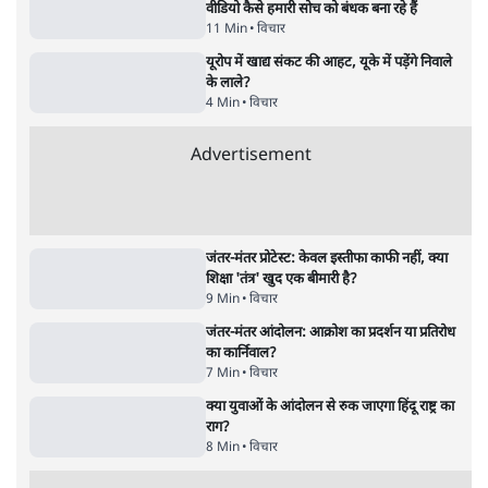
Advertisement
धर्मेन्द्र प्रधान का इस्तीफ़ा: उड़ गए मोदी की छवि के
परखचे।
6 Min
•
वक़्त-बेवक़्त
राहुल गांधी ने कहा- अमित शाह ने ही छात्रों पर पैलेट
गन चलवाई, सरकार का आरोपों से इंकार
11 Min
•
देश
Advertisement
1224333
विचार