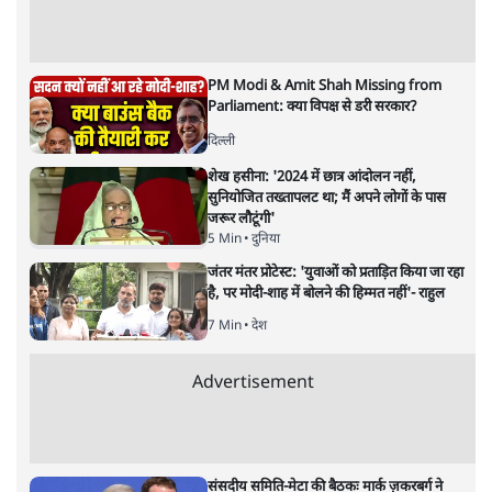
अगली खबर लोड हो रही है...
ताजा खबरें
जनता का 2.32 करोड़ रोज़ाना खर्चः योगी सरकार ने
विज्ञापनों पर उड़ाने में मोदी 3.0 को भी पीछे छोड़ा
7 Min
•
उत्तर प्रदेश
शेख हसीना की प्रेस कॉन्फ्रेंस में शामिल हुए क्रिकेटर
शाकिब अल हसन के घर पर पेट्रोल बम से हमला
5 Min
•
दुनिया
गैस भंडार बढ़ाने के लिए क्या उपभोक्ताओं पर सरकार
लगाएगी नई लेवी, रायटर्स की रिपोर्ट