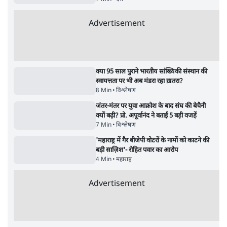
7 Min
•
देश
•
राजनीतिक ब्यूरो
'गूंगी गुड़िया' वाले तंज पर एनसीपी ने कांग्रेस से पूछा-
क्या आप इंदिरा गांधी का अपमान सही मानते हैं?
5 Min
•
महाराष्ट्र
•
मुंबई ब्यूरो
Advertisement
122455
पाठकों की पसन्द
RSS नेता की जंतर मंतर आंदोलन पर टिप्पणी- सीधे
फायरिंग कराता, महिलाओं का रेप करवाता
4 Min
•
देश
शिक्षा संस्थान ‘विद्यार्थी’ नहीं, ‘अनुयायी’ तैयार कर