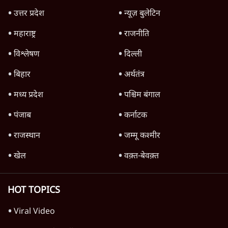
क्या युवाओं के आंदोलन से रुक जाएगा हिंदू राष्ट्र का
राग?
8 Min
•
विचार
Advertisement
क्या कॉकरोच आंदोलन बन पाएगा नया अन्ना या जेपी
आंदोलन? आशुतोष की टिप्पणी
9 Min
•
विचार
Advertisement
1345566