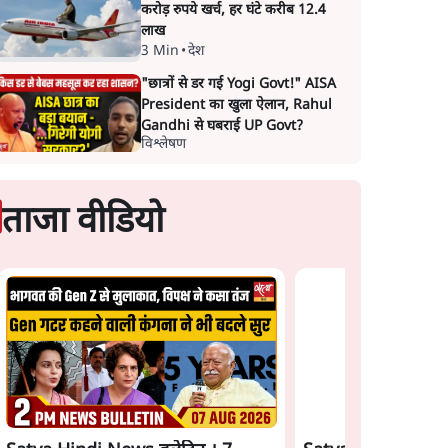
करोड़ रुपये खर्च, हर घंटे करीब 12.4
लाख
3 Min
•
देश
"छात्रों से डर गई Yogi Govt!" AISA
President का खुला ऐलान, Rahul
Gandhi से घबराई UP Govt?
विश्लेषण
ताजा वीडियो