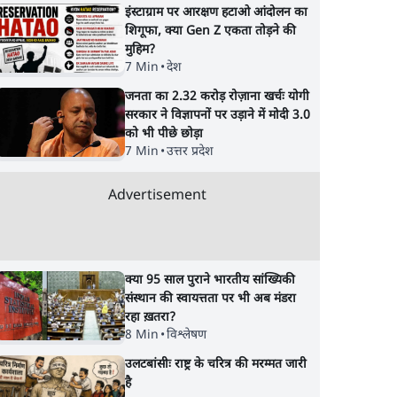
इंस्टाग्राम पर आरक्षण हटाओ आंदोलन का
शिगूफा, क्या Gen Z एकता तोड़ने की
मुहिम?
7 Min
•
देश
जनता का 2.32 करोड़ रोज़ाना खर्चः योगी
सरकार ने विज्ञापनों पर उड़ाने में मोदी 3.0
को भी पीछे छोड़ा
7 Min
•
उत्तर प्रदेश
Advertisement
क्या 95 साल पुराने भारतीय सांख्यिकी
संस्थान की स्वायत्तता पर भी अब मंडरा
रहा ख़तरा?
8 Min
•
विश्लेषण
उलटबांसीः राष्ट्र के चरित्र की मरम्मत जारी
है