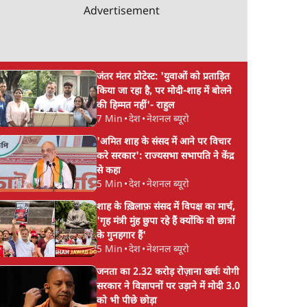
Advertisement
जंतर मंतर प्रोटेस्ट: 'युवाओं को प्रताड़ित
किया जा रहा है, पर मोदी-शाह में बोलने
की हिम्मत नहीं'- राहुल
7 Min
•
देश
•
नेशनल ब्यूरो
'अमित शाह के संसद में आने पर विचार
करे सरकार': राज्यसभा सभापति ने केंद्र
से कहा
5 Min
•
देश
•
नेशनल ब्यूरो
शाह के ख़िलाफ़ संसद में विपक्ष का मार्च,
'गृह मंत्री मुंह छुपा रहे हैं क्योंकि वो छात्रों
के गुनहगार हैं'
5 Min
•
देश
•
नेशनल ब्यूरो
जनता का 2.32 करोड़ रोज़ाना खर्चः योगी
सरकार ने विज्ञापनों पर उड़ाने में मोदी 3.0
को भी पीछे छोड़ा