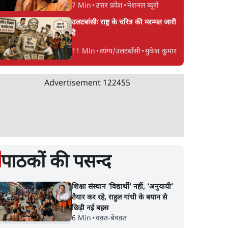
7 Min
•
उत्तर प्रदेश
•
नेशनल ब्यूरो
उलटबांसीः राष्ट्र के चरित्र की मरम्मत जारी
है
11 Min
•
व्यंग्य/उलटबाँसी
•
मुकेश कुमार
Advertisement
122455
पाठकों की पसन्द
शिक्षा संस्थान ‘विद्यार्थी’ नहीं, ‘अनुयायी’
तैयार कर रहे, राहुल गांधी के बयान से
छिड़ी नई बहस
6 Min
•
वक़्त-बेवक़्त