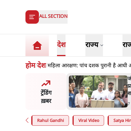
ALL SECTION
देश
राज्य
रा
होम
देश
महिला आरक्षण: पांच दशक पुरानी है आधी
/
/
य समिति-मेटा की बैठकः मार्क
ज
र्ग ने भारत सरकार से माफी
प
ट्रेंडिंग
श
ख़बर
n
.
देश
7
Rahul Gandhi
Viral Video
Satya Hin