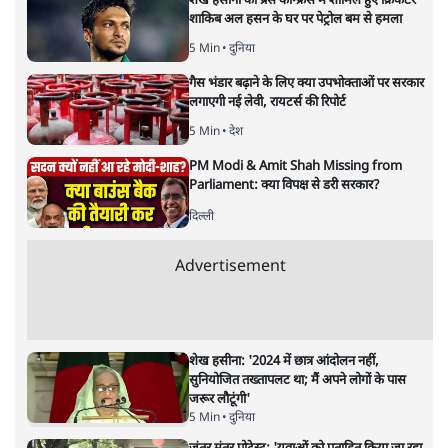
शेख हसीना की प्रेस कॉन्फ्रेंस में शामिल हुए क्रिकेटर
शाकिब अल हसन के घर पर पेट्रोल बम से हमला
5 Min
•
दुनिया
गैस भंडार बढ़ाने के लिए क्या उपभोक्ताओं पर सरकार
लगाएगी नई लेवी, रायटर्स की रिपोर्ट
5 Min
•
देश
PM Modi & Amit Shah Missing from
Parliament: क्या विपक्ष से डरी सरकार?
दिल्ली
Advertisement
शेख हसीना: '2024 में छात्र आंदोलन नहीं,
सुनियोजित तख्तापलट था; मैं अपने लोगों के पास
जरूर लौटूंगी'
5 Min
•
दुनिया