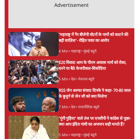
Advertisement
'महाराष्ट्र में गैर बीजेपी वोटरों के नामों को काटने की
बड़ी साज़िश'- रोहित पवार का आरोप
4 Min
•
महाराष्ट्र
•
मुंबई ब्यूरो
E20 विवादः आप के पीएम आवास मार्च को रोका,
धरने पर बैठे केजरीवाल-सिसोदिया
5 Min
•
देश
•
नेशनल ब्यूरो
RSS जेन अल्फा संवादः दिपके ने कहा- 70-80 साल
के बुजुर्ग से जेन जी को क्या मिलेगा
7 Min
•
देश
•
राजनीतिक ब्यूरो
'गूंगी गुड़िया' वाले तंज पर एनसीपी ने कांग्रेस से पूछा-
क्या आप इंदिरा गांधी का अपमान सही मानते हैं?
5 Min
•
महाराष्ट्र
•
मुंबई ब्यूरो