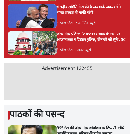
संसदीय समिति-मेटा की बैठकः मार्क ज़करबर्ग ने
भारत सरकार से माफी मांगी
5 Min
•
देश
•
राजनीतिक ब्यूरो
जंतर-मंतर प्रोटेस्ट- 'ताकतवर सरकार के नाम पर
आक्रामकता न दिखाए पुलिस, जेन जी को सुने': SC
5 Min
•
देश
•
नेशनल ब्यूरो
Advertisement
122455
पाठकों की पसन्द
RSS नेता की जंतर मंतर आंदोलन पर टिप्पणी- सीधे
फायरिंग कराता, महिलाओं का रेप करवाता