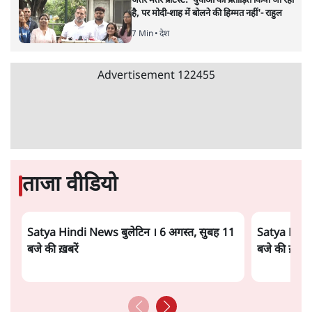
जंतर मंतर प्रोटेस्ट: 'युवाओं को प्रताड़ित किया जा रहा
है, पर मोदी-शाह में बोलने की हिम्मत नहीं'- राहुल
7 Min
•
देश
Advertisement
122455
ताजा वीडियो
Satya Hindi News बुलेटिन । 6 अगस्त, सुबह 11
Satya Hindi
बजे की ख़बरें
बजे की ख़बरें