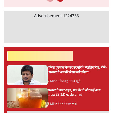
Advertisement
1224333
सर्वाधिक पढ़ी गयी खबरें
पुलिस पूछताछ के बाद उदयनिधि स्टालिन रिहा; बोले-
'सरकार ने आतंकी जैसा बर्ताव किया'
7 Min
•
तमिलनाडु
•
सत्य ब्यूरो
सरकार ने डाबर शहद, गाय के घी और कई अन्य
उत्पाद की बिक्री पर रोक लगाई
3 Min
•
देश
•
नेशनल ब्यूरो