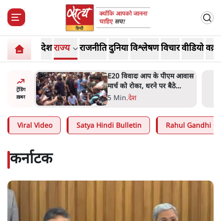
देश
राज्य
राजनीति
दुनिया
विश्लेषण
विचार
वीडियो
वक़्त
ीएम आवास
RSS जेन अल्फा संवादः दिपके ने
बैठे
कहा- 70-80 साल के बुजुर्ग से जेन
ट्रेंडिंग
जी को क्या मिलेगा
7 Min
.
देश
ख़बर
Viral Video
Satya Hindi Bulletin
Rahul Gandhi
कर्नाटक