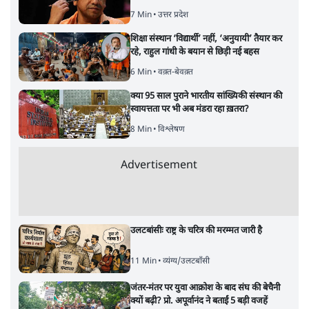
7 Min
•
उत्तर प्रदेश
शिक्षा संस्थान ‘विद्यार्थी’ नहीं, ‘अनुयायी’ तैयार कर
रहे, राहुल गांधी के बयान से छिड़ी नई बहस
6 Min
•
वक़्त-बेवक़्त
क्या 95 साल पुराने भारतीय सांख्यिकी संस्थान की
स्वायत्तता पर भी अब मंडरा रहा ख़तरा?
8 Min
•
विश्लेषण
Advertisement
उलटबांसीः राष्ट्र के चरित्र की मरम्मत जारी है
11 Min
•
व्यंग्य/उलटबाँसी
जंतर-मंतर पर युवा आक्रोश के बाद संघ की बेचैनी
क्यों बढ़ी? प्रो. अपूर्वानंद ने बताईं 5 बड़ी वजहें