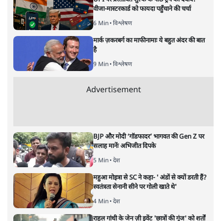
वीजा-मास्टरकार्ड को फायदा पहुँचाने की चर्चा
6 Min
•
विश्लेषण
मार्क ज़करबर्ग का माफीनामाः ये बहुत अंदर की बात
है
9 Min
•
विश्लेषण
Advertisement
BJP और मोदी ‘गॉडफादर’ भागवत की Gen Z पर
सलाह मानेंः अभिजीत दिपके
5 Min
•
देश
महुआ मोइत्रा से SC ने कहा- ' अंडों से क्यों डरती हैं?
स्वतंत्रता सेनानी सीने पर गोली खाते थे'
4 Min
•
देश
राहुल गांधी के जेन ज़ी इवेंट 'छात्रों की गूंज' को शर्तों