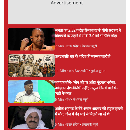
Advertisement
जनता का 2.32 करोड़ रोज़ाना खर्चः योगी सरकार ने
विज्ञापनों पर उड़ाने में मोदी 3.0 को भी पीछे छोड़ा
7 Min
•
उत्तर प्रदेश
•
नेशनल ब्यूरो
उलटबांसीः राष्ट्र के चरित्र की मरम्मत जारी है
11 Min
•
व्यंग्य/उलटबाँसी
•
मुकेश कुमार
भागवत बोले- 'जेन ज़ी पर आँख मूंदकर भरोसा,
आंदोलन देश-विरोधी नहीं'; अतुल लिमये बोले थे-
'एंटी नेशनल'
6 Min
•
देश
•
नेशनल ब्यूरो
अतीक अहमद के बेटे अबान अहमद की सड़क हादसे
में मौत, जेल में बंद भाई से मिलने जा रहे थे
5 Min
•
उत्तर प्रदेश
•
लखनऊ ब्यूरो