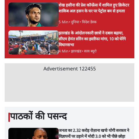
शेख हसीना की प्रेस कॉन्फ्रेंस में शामिल हुए क्रिकेटर
शाकिब अल हसन के घर पर पेट्रोल बम से हमला
5 Min
•
दुनिया
•
विदेश डेस्क
झारखंड के आंदोलनकारी छात्रों ने दबाव बढ़ाया,
सीएम हेमंत सोरेन का इस्तीफा मांगा, 10 को घेरेंगे
विधानसभा
4 Min
•
झारखंड
•
सत्य ब्यूरो
Advertisement
122455
पाठकों की पसन्द
जनता का 2.32 करोड़ रोज़ाना खर्चः योगी सरकार ने
विज्ञापनों पर उड़ाने में मोदी 3.0 को भी पीछे छोड़ा