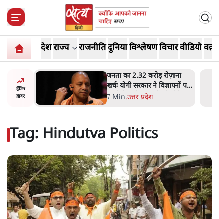
देश
राज्य
राजनीति
दुनिया
विश्लेषण
विचार
वीडियो
वक़्त
ोज़ाना
उलटबांसीः राष्ट्र के चरित्र की मरम्मत
्ञापनों पर
जारी है
ट्रेंडिंग
भी पीछे
11 Min
.
व्यंग्य/उलटबाँसी
ख़बर
Tag:
Hindutva Politics