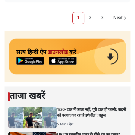
1
2
3
Next
सत्य हिन्दी ऐप
डाउनलोड
करें
ताजा खबरें
'E20- दाल में काला नहीं, पूरी दाल ही काली; वाहनों
को बरबाद कर रहा है इथेनॉल': राहुल
5 Min
•
देश
UPI पर प्रस्तावित शुल्क के पीछे ट्रंप का दबाव?