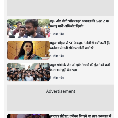
BJP और मोदी ‘गॉडफादर’ भागवत की Gen Z पर
सलाह मानेंः अभिजीत दिपके
5 Min
•
देश
महुआ मोइत्रा से SC ने कहा- ' अंडों से क्यों डरती हैं?
स्वतंत्रता सेनानी सीने पर गोली खाते थे'
4 Min
•
देश
राहुल गांधी के जेन ज़ी इवेंट 'छात्रों की गूंज' को शर्तों
के साथ मंज़ूरी देना पड़ा
5 Min
•
देश
Advertisement
झारखंड प्रोटेस्ट: तबीयत बिगड़ने पर छात्र अस्पताल में