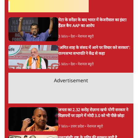
सर्वाधिक पढ़ी गयी खबरें
मेटा के सरेंडर के बाद भारत में केजरीवाल का इंस्टा
हैंडल बैनः AAP का आरोप
3 Min
•
देश
•
नेशनल ब्यूरो
'अमित शाह के संसद में आने पर विचार करे सरकार':
राज्यसभा सभापति ने केंद्र से कहा
5 Min
•
देश
•
नेशनल ब्यूरो
Advertisement
जनता का 2.32 करोड़ रोज़ाना खर्चः योगी सरकार ने
विज्ञापनों पर उड़ाने में मोदी 3.0 को भी पीछे छोड़ा
7 Min
•
उत्तर प्रदेश
•
नेशनल ब्यूरो
उलटबांसीः राष्ट्र के चरित्र की मरम्मत जारी है