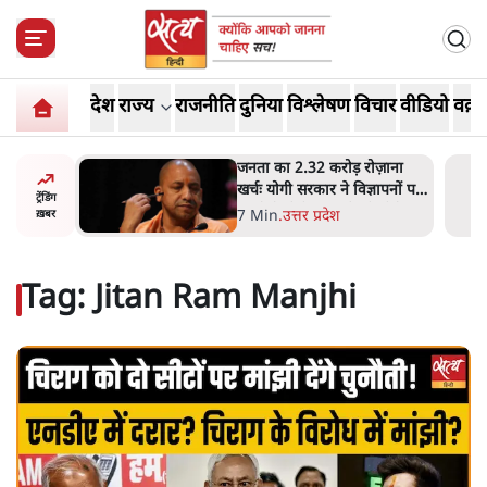
देश
राज्य
राजनीति
दुनिया
विश्लेषण
विचार
वीडियो
वक़्त
ोज़ाना
उलटबांसीः राष्ट्र के चरित्र की मरम्मत
्ञापनों पर
जारी है
ट्रेंडिंग
भी पीछे
11 Min
.
व्यंग्य/उलटबाँसी
ख़बर
Tag:
Jitan Ram Manjhi