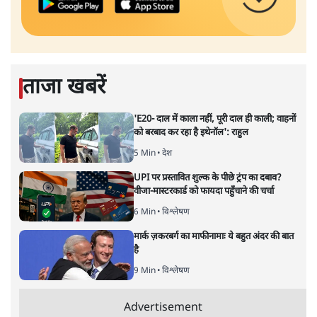
ताजा खबरें
'E20- दाल में काला नहीं, पूरी दाल ही काली; वाहनों
को बरबाद कर रहा है इथेनॉल': राहुल
5 Min
•
देश
UPI पर प्रस्तावित शुल्क के पीछे ट्रंप का दबाव?
वीजा-मास्टरकार्ड को फायदा पहुँचाने की चर्चा
6 Min
•
विश्लेषण
मार्क ज़करबर्ग का माफीनामाः ये बहुत अंदर की बात
है
9 Min
•
विश्लेषण
Advertisement