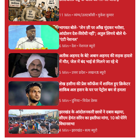
11 Min
•
व्यंग्य/उलटबाँसी
•
मुकेश कुमार
भागवत बोले- 'जेन ज़ी पर आँख मूंदकर भरोसा,
आंदोलन देश-विरोधी नहीं'; अतुल लिमये बोले थे-
'एंटी नेशनल'
6 Min
•
देश
•
नेशनल ब्यूरो
अतीक अहमद के बेटे अबान अहमद की सड़क हादसे
में मौत, जेल में बंद भाई से मिलने जा रहे थे
5 Min
•
उत्तर प्रदेश
•
लखनऊ ब्यूरो
शेख हसीना की प्रेस कॉन्फ्रेंस में शामिल हुए क्रिकेटर
शाकिब अल हसन के घर पर पेट्रोल बम से हमला
5 Min
•
दुनिया
•
विदेश डेस्क
झारखंड के आंदोलनकारी छात्रों ने दबाव बढ़ाया,
सीएम हेमंत सोरेन का इस्तीफा मांगा, 10 को घेरेंगे
विधानसभा
4 Min
•
झारखंड
•
सत्य ब्यूरो