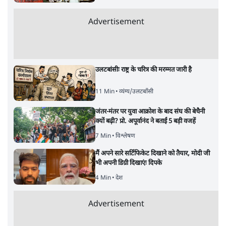
Advertisement
उलटबांसीः राष्ट्र के चरित्र की मरम्मत जारी है
11 Min
•
व्यंग्य/उलटबाँसी
जंतर-मंतर पर युवा आक्रोश के बाद संघ की बेचैनी
क्यों बढ़ी? प्रो. अपूर्वानंद ने बताईं 5 बड़ी वजहें
7 Min
•
विश्लेषण
मैं अपने सारे सर्टिफिकेट दिखाने को तैयार, मोदी जी
भी अपनी डिग्री दिखाएंः दिपके
4 Min
•
देश
Advertisement