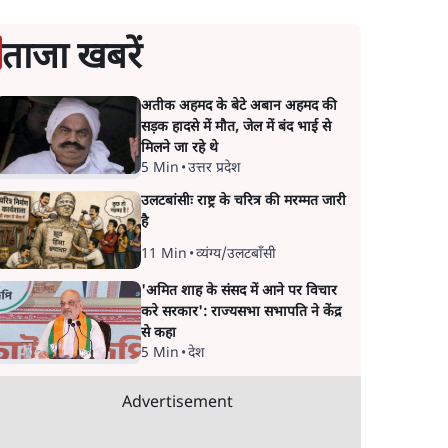
ताजा खबरें
अतीक अहमद के बेटे अबान अहमद की
सड़क हादसे में मौत, जेल में बंद भाई से
मिलने जा रहे थे
5 Min
•
उत्तर प्रदेश
उलटबांसीः राष्ट्र के चरित्र की मरम्मत जारी
है
11 Min
•
व्यंग्य/उलटबाँसी
'अमित शाह के संसद में आने पर विचार
करे सरकार': राज्यसभा सभापति ने केंद्र
से कहा
5 Min
•
देश
Advertisement