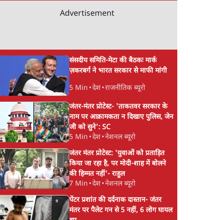
Advertisement
संसदीय समिति-मेटा की बैठकः मार्क
ज़करबर्ग ने भारत सरकार से माफी मांगी
5 Min
•
देश
•
राजनीतिक ब्यूरो
जंतर-मंतर प्रोटेस्ट- 'ताकतवर सरकार के
नाम पर आक्रामकता न दिखाए पुलिस, जेन
जी को सुने': SC
5 Min
•
देश
•
नेशनल ब्यूरो
जंतर मंतर प्रोटेस्ट: 'युवाओं को प्रताड़ित
किया जा रहा है, पर मोदी-शाह में बोलने
की हिम्मत नहीं'- राहुल
7 Min
•
देश
•
नेशनल ब्यूरो
पेंटर प्रशांत की दर्दनाक दास्तान- जंतर
मंतर पर पैलेट गन से 5 नहीं, 6 लोग घायल