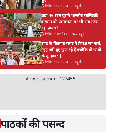
हुए
6 Min
•
देश
•
नेशनल ब्यूरो
क्या 95 साल पुराने भारतीय सांख्यिकी
संस्थान की स्वायत्तता पर भी अब मंडरा
रहा ख़तरा?
8 Min
•
विश्लेषण
•
सत्य ब्यूरो
शाह के ख़िलाफ़ संसद में विपक्ष का मार्च,
'गृह मंत्री मुंह छुपा रहे हैं क्योंकि वो छात्रों
के गुनहगार हैं'
5 Min
•
देश
•
नेशनल ब्यूरो
Advertisement
122455
पाठकों की पसन्द