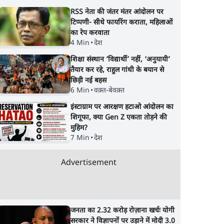
RSS नेता की जंतर मंतर आंदोलन पर
टिप्पणी- सीधे फायरिंग कराता, महिलाओं
का रेप करवाता
4 Min
•
देश
शिक्षा संस्थान ‘विद्यार्थी’ नहीं, ‘अनुयायी’
तैयार कर रहे, राहुल गांधी के बयान से
छिड़ी नई बहस
6 Min
•
वक़्त-बेवक़्त
इंस्टाग्राम पर आरक्षण हटाओ आंदोलन का
शिगूफा, क्या Gen Z एकता तोड़ने की
मुहिम?
7 Min
•
देश
Advertisement
जनता का 2.32 करोड़ रोज़ाना खर्चः योगी
सरकार ने विज्ञापनों पर उड़ाने में मोदी 3.0