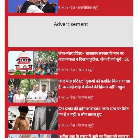
5 Min
•
देश
•
राजनीतिक ब्यूरो
Advertisement
जंतर-मंतर प्रोटेस्ट- 'ताकतवर सरकार के नाम पर
आक्रामकता न दिखाए पुलिस, जेन जी को सुने': SC
5 Min
•
देश
•
नेशनल ब्यूरो
जंतर मंतर प्रोटेस्ट: 'युवाओं को प्रताड़ित किया जा रहा
है, पर मोदी-शाह में बोलने की हिम्मत नहीं'- राहुल
7 Min
•
देश
•
नेशनल ब्यूरो
पेंटर प्रशांत की दर्दनाक दास्तान- जंतर मंतर पर पैलेट
गन से 5 नहीं, 6 लोग घायल हुए
6 Min
•
देश
•
नेशनल ब्यूरो
'अमित शाह के संसद में आने पर विचार करे सरकार':