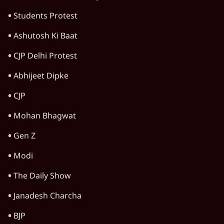
Students Protest
Ashutosh Ki Baat
CJP Delhi Protest
Abhijeet Dipke
CJP
Mohan Bhagwat
Gen Z
Modi
The Daily Show
Janadesh Charcha
BJP