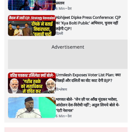
प्रस्ताव
6 Min
•
देश
Abhijeet Dipke Press Conference: CJP
का 'Kya Bolti Public' अभियान, चुनाव नहीं
लड़ेगी CJP!
दिल्ली
Advertisement
Urmilesh Exposes Voter List Plan: क्या
पिछड़ों और दलितों का वोट काट देगी BJP?
विश्लेषण
भागवत बोले- 'जेन ज़ी पर आँख मूंदकर भरोसा,
आंदोलन देश-विरोधी नहीं'; अतुल लिमये बोले थे-
'एंटी नेशनल'
6 Min
•
देश