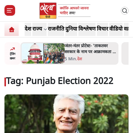
देश
राज्य
राजनीति
दुनिया
विश्लेषण
विचार
वीडियो
वक़्त
ाकतवर
जंतर मंतर प्रोटेस्ट: 'युवाओं को
रामकता न
प्रताड़ित किया जा रहा है, पर मोदी-
ट्रेंडिंग
ो सुने':
शाह में बोलने की हिम्मत नहीं'-
7 Min
.
देश
ख़बर
राहुल
Tag:
Punjab Election 2022