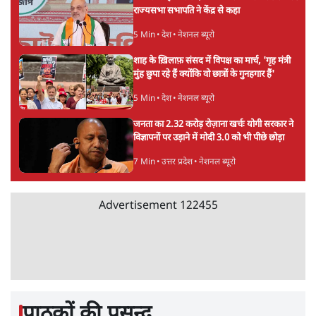
राज्यसभा सभापति ने केंद्र से कहा
5 Min
•
देश
•
नेशनल ब्यूरो
शाह के ख़िलाफ़ संसद में विपक्ष का मार्च, 'गृह मंत्री
मुंह छुपा रहे हैं क्योंकि वो छात्रों के गुनहगार हैं'
5 Min
•
देश
•
नेशनल ब्यूरो
जनता का 2.32 करोड़ रोज़ाना खर्चः योगी सरकार ने
विज्ञापनों पर उड़ाने में मोदी 3.0 को भी पीछे छोड़ा
7 Min
•
उत्तर प्रदेश
•
नेशनल ब्यूरो
Advertisement
122455
पाठकों की पसन्द