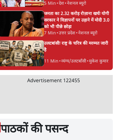
5 Min
•
देश
•
नेशनल ब्यूरो
जनता का 2.32 करोड़ रोज़ाना खर्चः योगी
सरकार ने विज्ञापनों पर उड़ाने में मोदी 3.0
को भी पीछे छोड़ा
7 Min
•
उत्तर प्रदेश
•
नेशनल ब्यूरो
उलटबांसीः राष्ट्र के चरित्र की मरम्मत जारी
है
11 Min
•
व्यंग्य/उलटबाँसी
•
मुकेश कुमार
Advertisement
122455
पाठकों की पसन्द