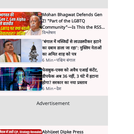
Mohan Bhagwat Defends Gen
Z! "Part of the LGBTQ
Community"—Is This the RSS's
विश्लेषण
New Move?
'बंगाल में मस्जिदों से लाउडस्पीकर हटाने
का दबाव डाला जा रहा': मुस्लिम नेताओं
का अमित शाह को पत्र
6 Min
•
पश्चिम बंगाल
फेसबुक-एक्स को अवैध एआई कंटेंट,
डीपफेक अब 36 नहीं, 3 घंटे में हटाना
होगा? सरकार का नया प्रस्ताव
6 Min
•
देश
Advertisement
Abhijeet Dipke Press