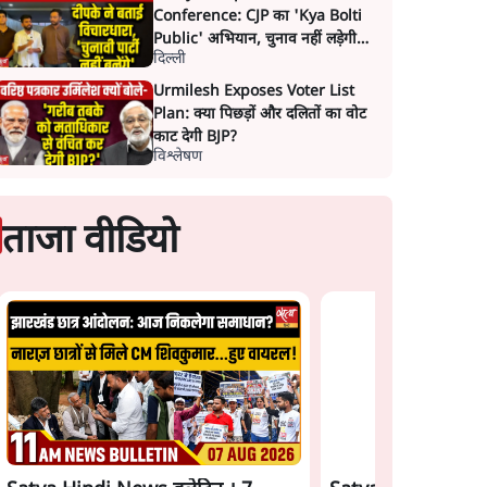
Conference: CJP का 'Kya Bolti
Public' अभियान, चुनाव नहीं लड़ेगी
दिल्ली
CJP!
Urmilesh Exposes Voter List
Plan: क्या पिछड़ों और दलितों का वोट
काट देगी BJP?
विश्लेषण
ताजा वीडियो