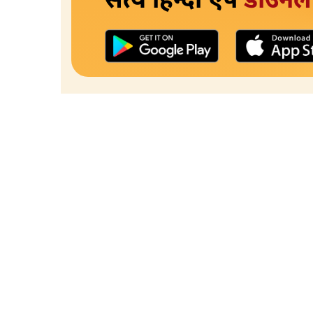
सत्य हिन्दी ऐप
डाउनल