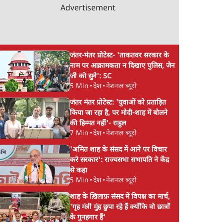
Advertisement
जंतर-मंतर प्रोटेस्ट- 'ताकतवर सरकार के
नाम पर आक्रामकता न दिखाए पुलिस, जेन
जी को सुने': SC
5 Min
•
देश
•
नेशनल ब्यूरो
जंतर मंतर प्रोटेस्ट: 'युवाओं को प्रताड़ित
किया जा रहा है, पर मोदी-शाह में बोलने
की हिम्मत नहीं'- राहुल
7 Min
•
देश
•
नेशनल ब्यूरो
'अमित शाह के संसद में आने पर विचार
करे सरकार': राज्यसभा सभापति ने केंद्र
से कहा
5 Min
•
देश
•
नेशनल ब्यूरो
शाह के ख़िलाफ़ संसद में विपक्ष का मार्च,
'गृह मंत्री मुंह छुपा रहे हैं क्योंकि वो छात्रों
के गुनहगार हैं'