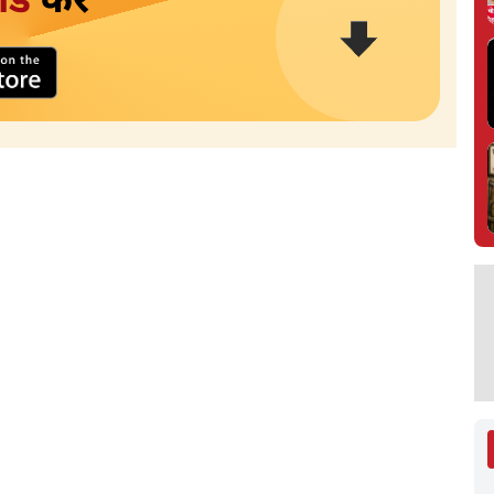
ोड
करें