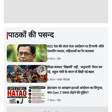
पाठकों की पसन्द
RSS नेता की जंतर मंतर आंदोलन पर टिप्पणी- सीधे
फायरिंग कराता, महिलाओं का रेप करवाता
4 Min
•
देश
शिक्षा संस्थान ‘विद्यार्थी’ नहीं, ‘अनुयायी’ तैयार कर
रहे, राहुल गांधी के बयान से छिड़ी नई बहस
6 Min
•
वक़्त-बेवक़्त
इंस्टाग्राम पर आरक्षण हटाओ आंदोलन का शिगूफा,
क्या Gen Z एकता तोड़ने की मुहिम?
7 Min
•
देश