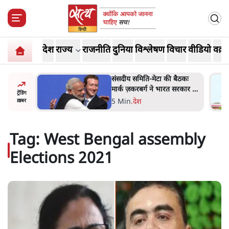
देश
राज्य
राजनीति
दुनिया
विश्लेषण
विचार
वीडियो
वक़्त
 बैठकः
जंतर-मंतर प्रोटेस्ट- 'ताकतवर
 सरकार से
सरकार के नाम पर आक्रामकता न
ट्रेंडिंग
दिखाए पुलिस, जेन जी को सुने':
5 Min
.
देश
ख़बर
SC
Tag:
West Bengal assembly
Elections 2021