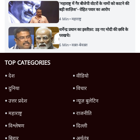
'महाराष्ट्र में गैर बीजेपी वोटरों के नामों को काटने की
बड़ी साज़िश'- रोहित पवार का आरोप
4 Min
•
महाराष्ट्र
धर्मेन्द्र प्रधान का इस्तीफ़ा: उड़ गए मोदी की छवि के
परखचे।
6 Min
•
वक़्त-बेवक़्त
TOP CATEGORIES
देश
वीडियो
दुनिया
विचार
उत्तर प्रदेश
न्यूज़ बुलेटिन
महाराष्ट्र
राजनीति
विश्लेषण
दिल्ली
बिहार
अर्थतंत्र