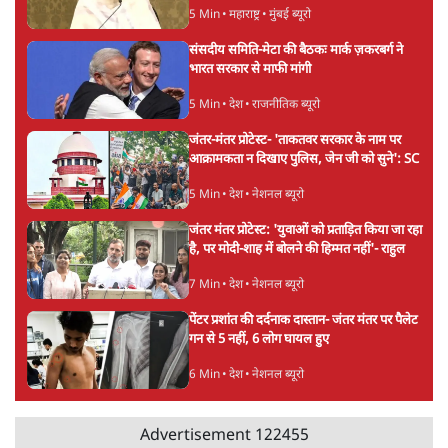
5 Min
•
महाराष्ट्र
•
मुंबई ब्यूरो
संसदीय समिति-मेटा की बैठकः मार्क ज़करबर्ग ने
भारत सरकार से माफी मांगी
5 Min
•
देश
•
राजनीतिक ब्यूरो
जंतर-मंतर प्रोटेस्ट- 'ताकतवर सरकार के नाम पर
आक्रामकता न दिखाए पुलिस, जेन जी को सुने': SC
5 Min
•
देश
•
नेशनल ब्यूरो
जंतर मंतर प्रोटेस्ट: 'युवाओं को प्रताड़ित किया जा रहा
है, पर मोदी-शाह में बोलने की हिम्मत नहीं'- राहुल
7 Min
•
देश
•
नेशनल ब्यूरो
पेंटर प्रशांत की दर्दनाक दास्तान- जंतर मंतर पर पैलेट
गन से 5 नहीं, 6 लोग घायल हुए
6 Min
•
देश
•
नेशनल ब्यूरो
Advertisement
122455