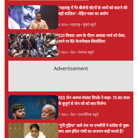
'महाराष्ट्र में गैर बीजेपी वोटरों के नामों को काटने की
बड़ी साज़िश'- रोहित पवार का आरोप
4 Min
•
महाराष्ट्र
•
मुंबई ब्यूरो
E20 विवादः आप के पीएम आवास मार्च को रोका,
धरने पर बैठे केजरीवाल-सिसोदिया
5 Min
•
देश
•
नेशनल ब्यूरो
Advertisement
RSS जेन अल्फा संवादः दिपके ने कहा- 70-80 साल
के बुजुर्ग से जेन जी को क्या मिलेगा
7 Min
•
देश
•
राजनीतिक ब्यूरो
'गूंगी गुड़िया' वाले तंज पर एनसीपी ने कांग्रेस से पूछा-
क्या आप इंदिरा गांधी का अपमान सही मानते हैं?