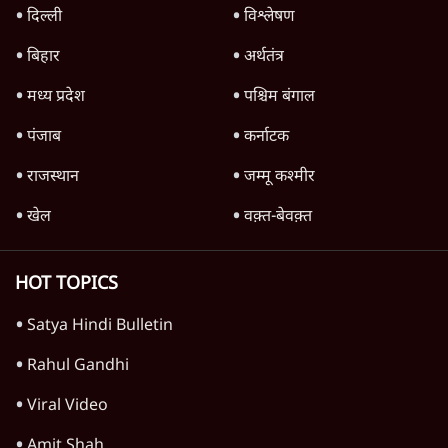
जनता का 2.32 करोड़ रोज़ाना खर्चः योगी सरकार ने
विज्ञापनों पर उड़ाने में मोदी 3.0 को भी पीछे छोड़ा
7 Min
•
उत्तर प्रदेश
क्या 95 साल पुराने भारतीय सांख्यिकी संस्थान की
स्वायत्तता पर भी अब मंडरा रहा ख़तरा?
8 Min
•
विश्लेषण
जंतर-मंतर पर युवा आक्रोश के बाद संघ की बेचैनी
क्यों बढ़ी? प्रो. अपूर्वानंद ने बताईं 5 बड़ी वजहें
7 Min
•
विश्लेषण
Advertisement
'महाराष्ट्र में गैर बीजेपी वोटरों के नामों को काटने की
बड़ी साज़िश'- रोहित पवार का आरोप
4 Min
•
महाराष्ट्र
राहुल गांधी ने कहा- अमित शाह ने ही छात्रों पर पैलेट
गन चलवाई, सरकार का आरोपों से इंकार