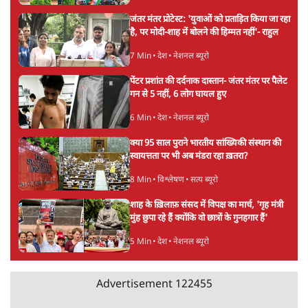
ताजा खबरें
Abhijeet Dipke Press Conference: CJP
का 'Kya Bolti Public' अभियान, चुनाव नहीं
लड़ेगी CJP!
दिल्ली
Urmilesh Exposes Voter List Plan: क्या
पिछड़ों और दलितों का वोट काट देगी BJP?
विश्लेषण
भागवत बोले- 'जेन ज़ी पर आँख मूंदकर भरोसा,
आंदोलन देश-विरोधी नहीं'; अतुल लिमये बोले थे-
'एंटी नेशनल'
6 Min
•
देश
Advertisement
अतीक अहमद के बेटे अबान अहमद की सड़क हादसे
में मौत, जेल में बंद भाई से मिलने जा रहे थे