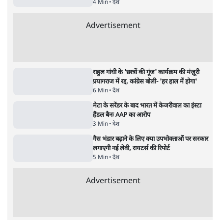
जंतर मंतर प्रोटेस्ट: 'युवाओं को प्रताड़ित किया जा रहा
है, पर मोदी-शाह में बोलने की हिम्मत नहीं'- राहुल
7 Min
•
देश
•
नेशनल ब्यूरो
पेंटर प्रशांत की दर्दनाक दास्तान- जंतर मंतर पर पैलेट
गन से 5 नहीं, 6 लोग घायल हुए
6 Min
•
देश
•
नेशनल ब्यूरो
क्या 95 साल पुराने भारतीय सांख्यिकी संस्थान की
स्वायत्तता पर भी अब मंडरा रहा ख़तरा?
8 Min
•
विश्लेषण
•
सत्य ब्यूरो
शाह के ख़िलाफ़ संसद में विपक्ष का मार्च, 'गृह मंत्री
मुंह छुपा रहे हैं क्योंकि वो छात्रों के गुनहगार हैं'
5 Min
•
देश
•
नेशनल ब्यूरो
Advertisement
122455