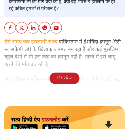
ब्लासफ़ेमी लॉ की माँग क्यों की है, क्या वह भारत में इसलाम पर हो
रहे कथित हमलों से परेशान है?
ऐसे समय जब इसलामी राज्य
पाकिस्तान में ईशनिंदा क़ानून (एंटी
ब्लासफ़ेमी लॉ) के ख़िलाफ़ जनमत बन रहा है और कई मुसलिम
बहुल देशों में भी इस तरह का क़ानून नहीं है, भारत में इसे लागू
करने की माँग उठ रही है।
और पढ़ें
ऑल इंडिया मुसलिम पर्सनल लॉ बोर्ड ने 'पवित्र लोगों के प्रति बढ़
रहे अपमान' पर चिंता जताते हुए इसकी माँग की है।
सत्य हिन्दी ऐप
डाउनलोड
करें