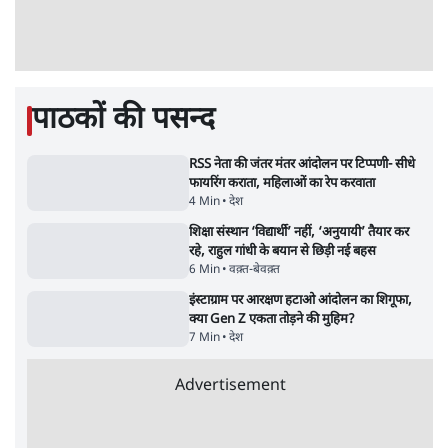
5 Min
•
उत्तर प्रदेश
उलटबांसीः राष्ट्र के चरित्र की मरम्मत जारी है
11 Min
•
व्यंग्य/उलटबाँसी
'अमित शाह के संसद में आने पर विचार करे सरकार':
राज्यसभा सभापति ने केंद्र से कहा
5 Min
•
देश
Advertisement
कॉकरोच जनता पार्टी ने की देशव्यापी अभियान की
घोषणा- 'क्या बोलती पब्लिक'
4 Min
•
देश
झारखंड के आंदोलनकारी छात्रों ने दबाव बढ़ाया,
सीएम हेमंत सोरेन का इस्तीफा मांगा, 10 को घेरेंगे