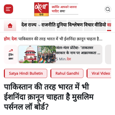
देश
राज्य
राजनीति
दुनिया
विश्लेषण
विचार
वीडियो
वक़्त
होम
/
देश
/
पाकिस्तान की तरह भारत में भी ईशनिंदा क़ानून चाहता है
मुसलिम पर्सनल लॉ बोर्ड?
ाकतवर
जंतर मंतर प्रोटेस्ट: 'युवाओं को
रामकता न
प्रताड़ित किया जा रहा है, पर मोदी-
ट्रेंडिंग
ो सुने':
शाह में बोलने की हिम्मत नहीं'-
7 Min
.
देश
ख़बर
राहुल
Satya Hindi Bulletin
Rahul Gandhi
Viral Video
पाकिस्तान की तरह भारत में भी
ईशनिंदा क़ानून चाहता है मुसलिम
पर्सनल लॉ बोर्ड?