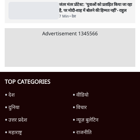
पाठकों की पसन्द
RSS नेता की जंतर मंतर आंदोलन पर टिप्पणी- सीधे
फायरिंग कराता, महिलाओं का रेप करवाता
4 Min
•
देश
शिक्षा संस्थान ‘विद्यार्थी’ नहीं, ‘अनुयायी’ तैयार कर
रहे, राहुल गांधी के बयान से छिड़ी नई बहस
6 Min
•
वक़्त-बेवक़्त
इंस्टाग्राम पर आरक्षण हटाओ आंदोलन का शिगूफा,
क्या Gen Z एकता तोड़ने की मुहिम?
7 Min
•
देश
Advertisement