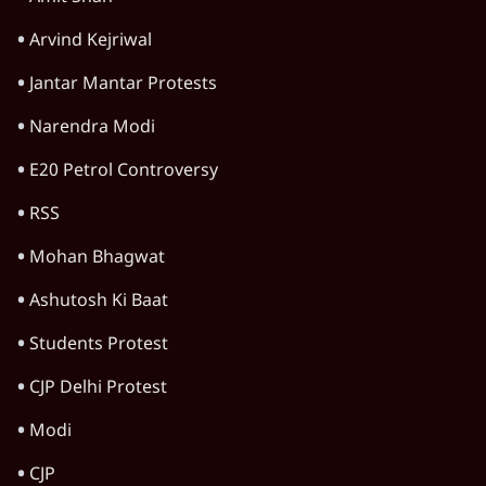
11 Min
•
देश
Advertisement
1224333
देश
भागवत बोले- 'जेन ज़ी पर आँख मूंदकर भरोसा,
आंदोलन देश-विरोधी नहीं'; अतुल लिमये बोले थे-
'एंटी नेशनल'
6 Min
•
देश
'अमित शाह के संसद में आने पर विचार करे सरकार':
राज्यसभा सभापति ने केंद्र से कहा
5 Min
•
देश
कॉकरोच जनता पार्टी ने की देशव्यापी अभियान की
घोषणा- 'क्या बोलती पब्लिक'