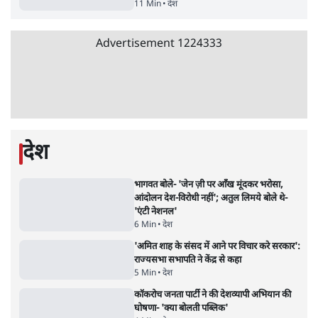
सर्वाधिक पढ़ी गयी खबरें
मेटा के सरेंडर के बाद भारत में केजरीवाल का इंस्टा
हैंडल बैनः AAP का आरोप
3 Min
•
देश
•
नेशनल ब्यूरो
संसदीय समिति-मेटा की बैठकः मार्क ज़करबर्ग ने
भारत सरकार से माफी मांगी
5 Min
•
देश
•
राजनीतिक ब्यूरो
Advertisement
जंतर-मंतर प्रोटेस्ट- 'ताकतवर सरकार के नाम पर
आक्रामकता न दिखाए पुलिस, जेन जी को सुने': SC
5 Min
•
देश
•
नेशनल ब्यूरो