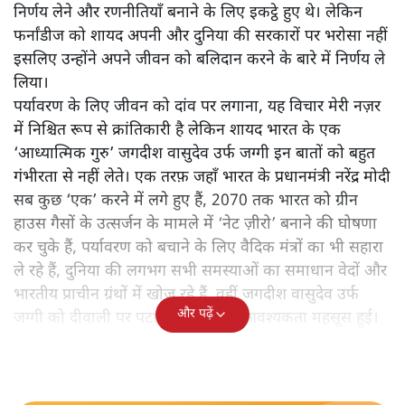
उस पिता के हैं जो स्विस संसद के सामने भूख हड़ताल पर बैठे थे। 3
बच्चों के 47 वर्षीय पिता गुलमेरो फर्नांडीज पेशे से कंप्यूटर प्रोग्रैमर
हैं जिन्होंने 1 नवंबर को अपनी नौकरी छोड़कर भूख हड़ताल शुरू
की है ताकि अपने देश की सरकार और पर्यावरण मंत्री सिमोनेटा
सोमारुगा पर पर्यावरण संबंधी साहसिक निर्णय लेने के लिए दबाव
बना सकें।
1 नवंबर, से ही ग्लासगो, यूनाइटेड किंगडम में ‘कॉन्फ्रेंस ऑफ़
पार्टीज’ की 26वीं बैठक (COP26) शुरू हुई थी जहां दुनिया के
तमाम नेता पृथ्वी के बढ़ते तापमान। (ग्लोबल वार्मिंग) को लेकर
निर्णय लेने और रणनीतियाँ बनाने के लिए इकट्ठे हुए थे। लेकिन
फर्नांडीज को शायद अपनी और दुनिया की सरकारों पर भरोसा नहीं
इसलिए उन्होंने अपने जीवन को बलिदान करने के बारे में निर्णय ले
लिया।
पर्यावरण के लिए जीवन को दांव पर लगाना, यह विचार मेरी नज़र
में निश्चित रूप से क्रांतिकारी है लेकिन शायद भारत के एक
‘आध्यात्मिक गुरु’ जगदीश वासुदेव उर्फ जग्गी इन बातों को बहुत
गंभीरता से नहीं लेते। एक तरफ़ जहाँ भारत के प्रधानमंत्री नरेंद्र मोदी