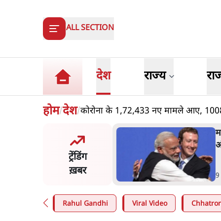
ALL SECTION
देश
राज्य
रा
होम
देश
कोरोना के 1,72,433 नए मामले आए, 100
/
/
और मोदी ‘गॉडफादर’ भागवत
म
en Z पर सलाह मानेंः अभिजीत
अ
ट्रेंडिंग
े
ख़बर
n
.
देश
9
Rahul Gandhi
Viral Video
Chhatron