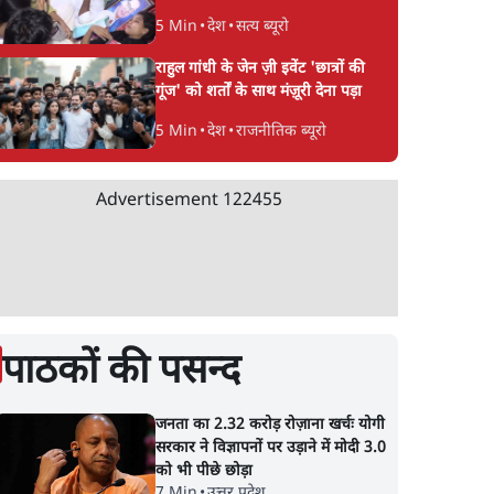
5 Min
•
देश
•
सत्य ब्यूरो
राहुल गांधी के जेन ज़ी इवेंट 'छात्रों की
गूंज' को शर्तों के साथ मंज़ूरी देना पड़ा
5 Min
•
देश
•
राजनीतिक ब्यूरो
Advertisement
122455
पाठकों की पसन्द
जनता का 2.32 करोड़ रोज़ाना खर्चः योगी
सरकार ने विज्ञापनों पर उड़ाने में मोदी 3.0
को भी पीछे छोड़ा
7 Min
•
उत्तर प्रदेश