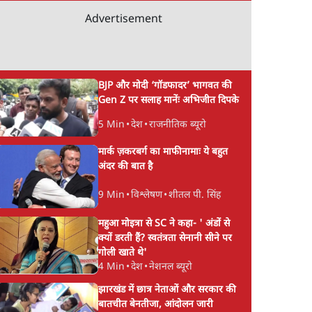
Advertisement
BJP और मोदी ‘गॉडफादर’ भागवत की
Gen Z पर सलाह मानेंः अभिजीत दिपके
5 Min
•
देश
•
राजनीतिक ब्यूरो
मार्क ज़करबर्ग का माफीनामाः ये बहुत
अंदर की बात है
9 Min
•
विश्लेषण
•
शीतल पी. सिंह
महुआ मोइत्रा से SC ने कहा- ' अंडों से
क्यों डरती हैं? स्वतंत्रता सेनानी सीने पर
गोली खाते थे'
4 Min
•
देश
•
नेशनल ब्यूरो
झारखंड में छात्र नेताओं और सरकार की
बातचीत बेनतीजा, आंदोलन जारी