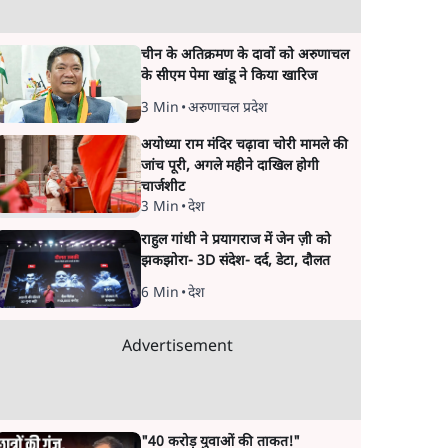
चीन के अतिक्रमण के दावों को अरुणाचल
के सीएम पेमा खांडू ने किया खारिज
3 Min
•
अरुणाचल प्रदेश
अयोध्या राम मंदिर चढ़ावा चोरी मामले की
जांच पूरी, अगले महीने दाखिल होगी
चार्जशीट
3 Min
•
देश
राहुल गांधी ने प्रयागराज में जेन ज़ी को
झकझोरा- 3D संदेश- दर्द, डेटा, दौलत
6 Min
•
देश
Advertisement
"40 करोड़ युवाओं की ताकत!"