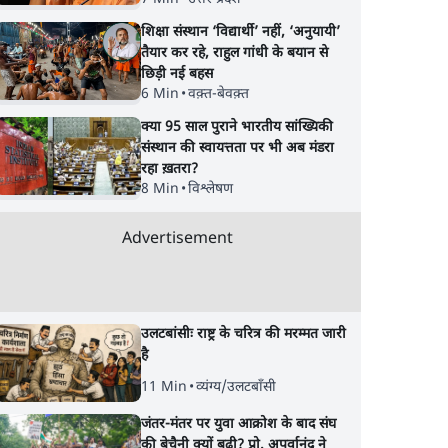
शिक्षा संस्थान ‘विद्यार्थी’ नहीं, ‘अनुयायी’
तैयार कर रहे, राहुल गांधी के बयान से
छिड़ी नई बहस
6 Min
•
वक़्त-बेवक़्त
क्या 95 साल पुराने भारतीय सांख्यिकी
संस्थान की स्वायत्तता पर भी अब मंडरा
रहा ख़तरा?
8 Min
•
विश्लेषण
Advertisement
उलटबांसीः राष्ट्र के चरित्र की मरम्मत जारी
है
11 Min
•
व्यंग्य/उलटबाँसी
जंतर-मंतर पर युवा आक्रोश के बाद संघ
की बेचैनी क्यों बढ़ी? प्रो. अपूर्वानंद ने