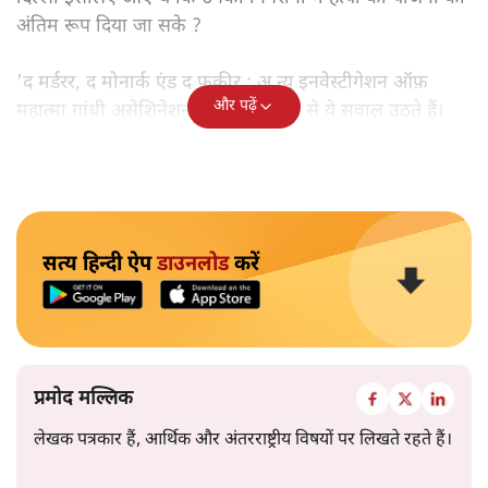
अंतिम रूप दिया जा सके ?
'द मर्डरर, द मोनार्क एंड द फ़कीर : अ न्यू इनवेस्टीगेशन ऑफ़
और पढ़ें
महात्मा गांधी असेशिनेशन' नामक किताब से ये सवाल उठते हैं।
सत्य हिन्दी ऐप
डाउनलोड
करें
प्रमोद मल्लिक
लेखक पत्रकार हैं, आर्थिक और अंतरराष्ट्रीय विषयों पर लिखते रहते हैं।