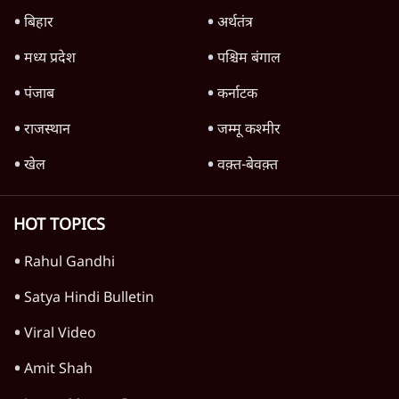
डीके शिवकुमार ने ली कर्नाटक सीएम पद की शपथ,
सिद्धारमैया के बेटे सहित 13 मंत्री कैबिनेट में
3 Min
•
कर्नाटक
Advertisement
1345566
TOP CATEGORIES
देश
वीडियो
दुनिया
विचार
उत्तर प्रदेश
न्यूज़ बुलेटिन