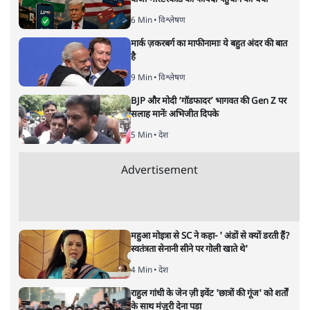
ताजा खबरें
सुखबीर बादल और पीएम मोदी मिले, पंजाब चुनाव से
पहले बीजेपी-अकाली दल गठबंधन की अटकलें तेज
6 Min
•
पंजाब
संसद में क्या FCRA बिल पेश कर सकते हैं शाह?
कांग्रेस ने अपने सांसदों के लिए जारी किया व्हिप
6 Min
•
देश
'E20- दाल में काला नहीं, पूरी दाल ही काली; वाहनों
को बरबाद कर रहा है इथेनॉल': राहुल
5 Min
•
देश
Advertisement