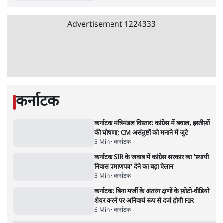
Advertisement
उलटबांसीः राष्ट्र के चरित्र की मरम्मत जारी है
11 Min
•
व्यंग्य/उलटबाँसी
जंतर-मंतर पर युवा आक्रोश के बाद संघ की बेचैनी
क्यों बढ़ी? प्रो. अपूर्वानंद ने बताईं 5 बड़ी वजहें
7 Min
•
विश्लेषण
मैं अपने सारे सर्टिफिकेट दिखाने को तैयार, मोदी जी
भी अपनी डिग्री दिखाएंः दिपके
4 Min
•
देश
Advertisement
'महाराष्ट्र में गैर बीजेपी वोटरों के नामों को काटने की
बड़ी साज़िश'- रोहित पवार का आरोप
4 Min
•
महाराष्ट्र