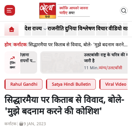
देश
राज्य
राजनीति
दुनिया
विश्लेषण
विचार
वीडियो
वक़्त
होम
/
कर्नाटक
/
सिद्धारमैया पर किताब से विवाद, बोले- 'मुझे बदनाम करने
की कोशिश'
ोज़ाना
उलटबांसीः राष्ट्र के चरित्र की मरम्मत
्ञापनों पर
जारी है
ट्रेंडिंग
भी पीछे
11 Min
.
व्यंग्य/उलटबाँसी
ख़बर
Rahul Gandhi
Satya Hindi Bulletin
Viral Video
सिद्धारमैया पर किताब से विवाद, बोले-
'मुझे बदनाम करने की कोशिश'
कर्नाटक
|
9 JAN, 2023