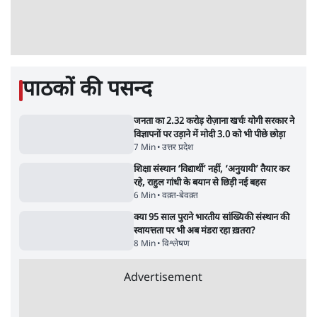
जनता का 2.32 करोड़ रोज़ाना खर्चः योगी सरकार ने
विज्ञापनों पर उड़ाने में मोदी 3.0 को भी पीछे छोड़ा
7 Min
•
उत्तर प्रदेश
•
नेशनल ब्यूरो
उलटबांसीः राष्ट्र के चरित्र की मरम्मत जारी है
11 Min
•
व्यंग्य/उलटबाँसी
•
मुकेश कुमार
भागवत बोले- 'जेन ज़ी पर आँख मूंदकर भरोसा,
आंदोलन देश-विरोधी नहीं'; अतुल लिमये बोले थे-
'एंटी नेशनल'
6 Min
•
देश
•
नेशनल ब्यूरो
अतीक अहमद के बेटे अबान अहमद की सड़क हादसे
में मौत, जेल में बंद भाई से मिलने जा रहे थे
5 Min
•
उत्तर प्रदेश
•
लखनऊ ब्यूरो
झारखंड के आंदोलनकारी छात्रों ने दबाव बढ़ाया,
सीएम हेमंत सोरेन का इस्तीफा मांगा, 10 को घेरेंगे
विधानसभा
4 Min
•
झारखंड
•
सत्य ब्यूरो