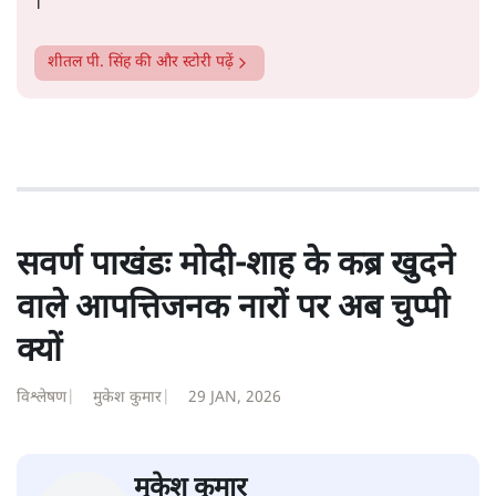
शीतल पी. सिंह
1984 से अमर उजाला, चौथी दुनिया, इंडिया टुडे, समय सूत्रधार,
स्वतंत्र भारत, दैनिक जागरण आदि में 1993 तक लगातार रिपोर्टिंग
की। इसके बाद पारिवारिक व्यवसाय में क़रीब दो दशक गुज़ारने के
बाद पत्रकारिता में पुनर्वापसी को प्रयासरत। बीच में 2010-11 में
'समकाल' पाक्षिक समाचार पत्रिका का क़रीब एक वर्ष प्रकाशन किया
।
शीतल पी. सिंह
की और स्टोरी पढ़ें