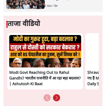
UPI पर प्रस्तावित शुल्क के पीछे ट्रंप का दबाव?
वीजा-मास्टरकार्ड को फायदा पहुँचाने की चर्चा
6 Min
•
विश्लेषण
मार्क ज़करबर्ग का माफीनामाः ये बहुत अंदर की बात
है
9 Min
•
विश्लेषण
BJP और मोदी ‘गॉडफादर’ भागवत की Gen Z पर
सलाह मानेंः अभिजीत दिपके
5 Min
•
देश
Advertisement
महुआ मोइत्रा से SC ने कहा- ' अंडों से क्यों डरती हैं?
स्वतंत्रता सेनानी सीने पर गोली खाते थे'