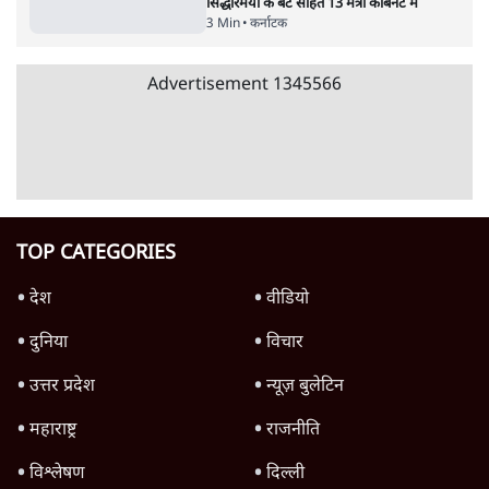
कर्नाटक: बिना मर्जी के अंतरंग क्षणों के फ़ोटो-वीडियो
शेयर करने पर अनिवार्य रूप से दर्ज होगी FIR
6 Min
•
कर्नाटक
Advertisement
RSS क़ानून की पड़ताल से परे क्यों, संघ का पैसा
कहाँ से आता है? भागवत से प्रियांक के सवाल
6 Min
•
कर्नाटक
'RSS के रजिस्ट्रेशन, कानूनी दर्जे, फंडिंग का हिसाब
दें'- प्रियांक खड़गे का ख़त; भागवत बोले- ज़रूरी नहीं
5 Min
•
कर्नाटक
कर्नाटकः मनचाहा मंत्रालय नहीं मिला तो मंत्री ने
इस्तीफा दिया, कहा- डीके ने किया था वादा
4 Min
•
कर्नाटक
Advertisement