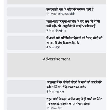
Advertisement
122455
पाठकों की पसन्द
जनता का 2.32 करोड़ रोज़ाना खर्चः योगी सरकार ने
विज्ञापनों पर उड़ाने में मोदी 3.0 को भी पीछे छोड़ा
7 Min
•
उत्तर प्रदेश
शिक्षा संस्थान ‘विद्यार्थी’ नहीं, ‘अनुयायी’ तैयार कर
रहे, राहुल गांधी के बयान से छिड़ी नई बहस
6 Min
•
वक़्त-बेवक़्त
क्या 95 साल पुराने भारतीय सांख्यिकी संस्थान की
स्वायत्तता पर भी अब मंडरा रहा ख़तरा?
8 Min
•
विश्लेषण