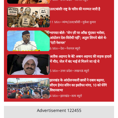
सर्वाधिक पढ़ी गयी खबरें
मेटा के सरेंडर के बाद भारत में केजरीवाल का इंस्टा
हैंडल बैनः AAP का आरोप
3 Min
•
देश
•
नेशनल ब्यूरो
'अमित शाह के संसद में आने पर विचार करे सरकार':
राज्यसभा सभापति ने केंद्र से कहा
5 Min
•
देश
•
नेशनल ब्यूरो
Advertisement