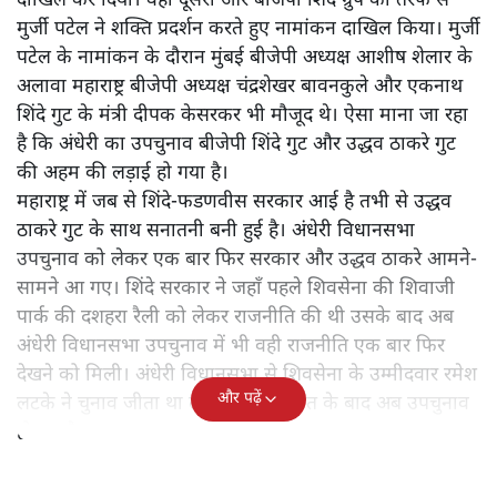
सोमदत्त शर्मा
अंधेरी ईस्ट विधानसभा उपचुनाव आख़िर उद्धव ठाकरे खेमे और शिंदे
गुट-बीजेपी के लिए इतना अहम क्यों हो गया है? जानिए दोनों दलों के
शक्ति प्रदर्शन के मायने।
अंधेरी ईस्ट विधानसभा उपचुनाव को लेकर उद्धव ठाकरे गुट और
शिंदे गुट-बीजेपी आमने-सामने आ गए हैं। बीएमसी ने ऋतुजा लटके