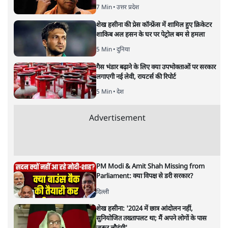
ताजा खबरें
राहुल गांधी के 'छात्रों की गूंज' कार्यक्रम की मंज़ूरी
प्रयागराज में रद्द, कांग्रेस बोली- 'हर हाल में होगा'
2 Min
•
देश
मेटा के सरेंडर के बाद भारत में केजरीवाल का इंस्टा
हैंडल बैनः AAP का आरोप
3 Min
•
देश
राम मंदिर में चढ़ावे को लेकर विवाद: SP के मनोज
यादव ने BJP और RSS पर निशाना साधा | CM
योगी को क्लीन चिट मिली
विश्लेषण
Advertisement