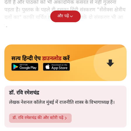
देती है और पाठकों को भी अकादमिक कसरत से नहीं गुजरना
पड़ता है। पुस्तक के पहले ही इसका हिंदी संस्करण "सेंसेक्स क्षेत्रीय
और पढ़ें
दलों का" काफी चर्चित हो चुका है और उसके दो संस्करण भी आ
चुके हैं।
सत्य हिन्दी ऐप
डाउनलोड
करें
डॉ. रवि रमेशचंद्र
लेखक नेशनल कॉलेज मुंबई में राजनीति शास्त्र के विभागाध्यक्ष हैं।
डॉ. रवि रमेशचंद्र
की और स्टोरी पढ़ें