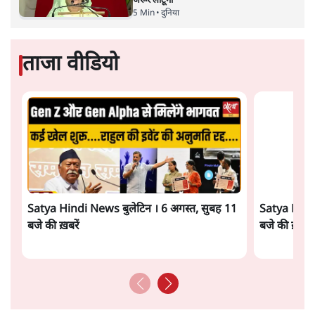
जनता का 2.32 करोड़ रोज़ाना खर्चः योगी सरकार ने
विज्ञापनों पर उड़ाने में मोदी 3.0 को भी पीछे छोड़ा
7 Min
•
उत्तर प्रदेश
शेख हसीना की प्रेस कॉन्फ्रेंस में शामिल हुए क्रिकेटर
शाकिब अल हसन के घर पर पेट्रोल बम से हमला
5 Min
•
दुनिया
गैस भंडार बढ़ाने के लिए क्या उपभोक्ताओं पर सरकार
लगाएगी नई लेवी, रायटर्स की रिपोर्ट
5 Min
•
देश
Advertisement
PM Modi & Amit Shah Missing from
Parliament: क्या विपक्ष से डरी सरकार?
दिल्ली