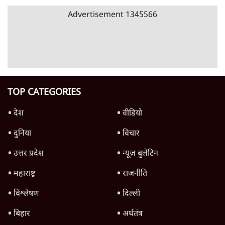
बेबाकी बनी रहेगी
5 Min
•
साहित्य
Advertisement
किसके आदेश पर रद्द हुई साहित्य अकादमी की प्रेस
कॉन्फ्रेंस, संस्कृति मंत्रालय फंसा
3 Min
•
साहित्य
फ्रांसेस्का ऑर्सिनी को सिर्फ वीज़ा विवाद से नहीं,
उनके काम से भी जानिए
5 Min
•
साहित्य
‘प्रेमचंद की परंपरा’ पर फातिहा न पढ़ें!
8 Min
•
साहित्य
Advertisement