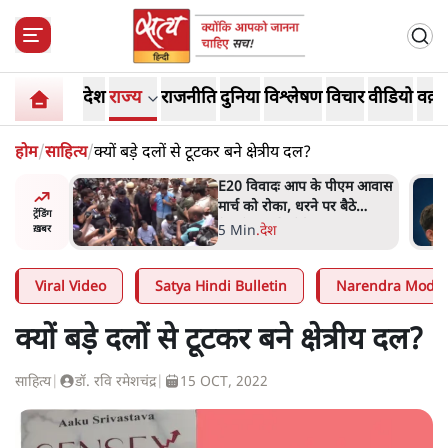
देश
राज्य
राजनीति
दुनिया
विश्लेषण
विचार
वीडियो
वक़्त
होम
/
साहित्य
/
क्यों बड़े दलों से टूटकर बने क्षेत्रीय दल?
ीएम आवास
RSS जेन अल्फा संवादः दिपके ने
बैठे
कहा- 70-80 साल के बुजुर्ग से जेन
ट्रेंडिंग
जी को क्या मिलेगा
7 Min
.
देश
ख़बर
Viral Video
Satya Hindi Bulletin
Narendra Modi
क्यों बड़े दलों से टूटकर बने क्षेत्रीय दल?
साहित्य
|
डॉ. रवि रमेशचंद्र
|
15 OCT, 2022