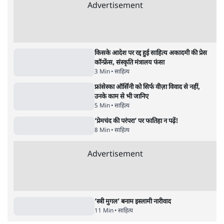
राहुल गांधी ने कहा- अमित शाह ने ही छात्रों पर पैलेट
गन चलवाई, सरकार का आरोपों से इंकार
11 Min
•
देश
Advertisement
1224333
साहित्य
उपन्यास 'हवा में बारूद है' क्यों हर दौर में समकालीन
लगता है?
5 Min
•
साहित्य
अनामिका अनु : भाषा के भीतर खुलती हुई चेतना
9 Min
•
साहित्य
ममता कालिया को साहित्य अकादमी पुरस्कार, कहा-