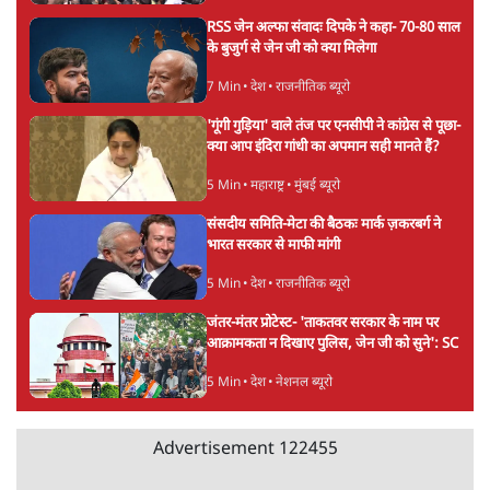
सर्वाधिक पढ़ी गयी खबरें
पुलिस पूछताछ के बाद उदयनिधि स्टालिन रिहा; बोले-
'सरकार ने आतंकी जैसा बर्ताव किया'
7 Min
•
तमिलनाडु
•
सत्य ब्यूरो
'महाराष्ट्र में गैर बीजेपी वोटरों के नामों को काटने की
बड़ी साज़िश'- रोहित पवार का आरोप
4 Min
•
महाराष्ट्र
•
मुंबई ब्यूरो
Advertisement
E20 विवादः आप के पीएम आवास मार्च को रोका,