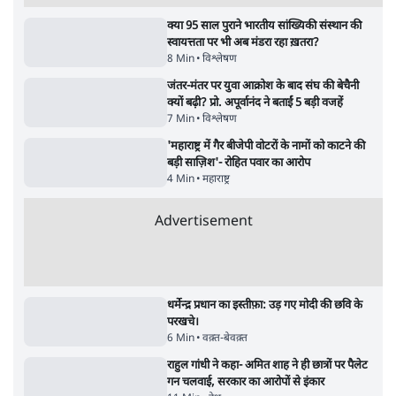
Advertisement
122455
पाठकों की पसन्द
RSS नेता की जंतर मंतर आंदोलन पर टिप्पणी- सीधे
फायरिंग कराता, महिलाओं का रेप करवाता
4 Min
•
देश
शिक्षा संस्थान ‘विद्यार्थी’ नहीं, ‘अनुयायी’ तैयार कर
रहे, राहुल गांधी के बयान से छिड़ी नई बहस
6 Min
•
वक़्त-बेवक़्त
इंस्टाग्राम पर आरक्षण हटाओ आंदोलन का शिगूफा,
क्या Gen Z एकता तोड़ने की मुहिम?
7 Min
•
देश
Advertisement