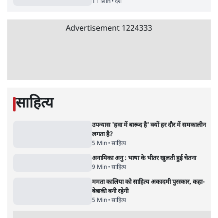
क्या 95 साल पुराने भारतीय सांख्यिकी संस्थान की
स्वायत्तता पर भी अब मंडरा रहा ख़तरा?
8 Min
•
विश्लेषण
जंतर-मंतर पर युवा आक्रोश के बाद संघ की बेचैनी
क्यों बढ़ी? प्रो. अपूर्वानंद ने बताईं 5 बड़ी वजहें
7 Min
•
विश्लेषण
'महाराष्ट्र में गैर बीजेपी वोटरों के नामों को काटने की
बड़ी साज़िश'- रोहित पवार का आरोप
4 Min
•
महाराष्ट्र
Advertisement
धर्मेन्द्र प्रधान का इस्तीफ़ा: उड़ गए मोदी की छवि के
परखचे।
6 Min
•
वक़्त-बेवक़्त