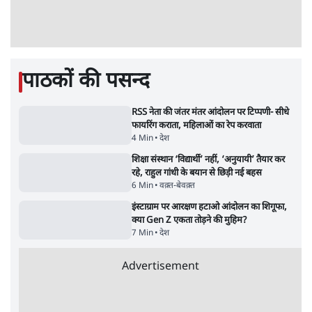
धरने पर बैठे केजरीवाल-सिसोदिया
5 Min
•
देश
•
नेशनल ब्यूरो
RSS जेन अल्फा संवादः दिपके ने कहा- 70-80 साल
के बुजुर्ग से जेन जी को क्या मिलेगा
7 Min
•
देश
•
राजनीतिक ब्यूरो
'गूंगी गुड़िया' वाले तंज पर एनसीपी ने कांग्रेस से पूछा-
क्या आप इंदिरा गांधी का अपमान सही मानते हैं?
5 Min
•
महाराष्ट्र
•
मुंबई ब्यूरो
संसदीय समिति-मेटा की बैठकः मार्क ज़करबर्ग ने
भारत सरकार से माफी मांगी
5 Min
•
देश
•
राजनीतिक ब्यूरो
जंतर-मंतर प्रोटेस्ट- 'ताकतवर सरकार के नाम पर
आक्रामकता न दिखाए पुलिस, जेन जी को सुने': SC
5 Min
•
देश
•
नेशनल ब्यूरो