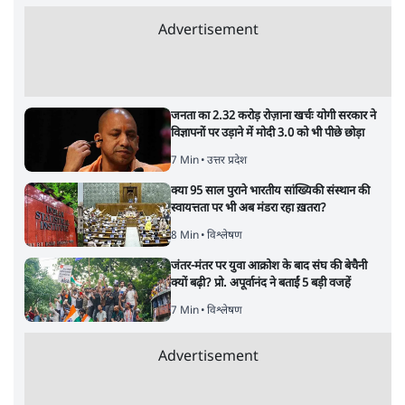
Advertisement
जनता का 2.32 करोड़ रोज़ाना खर्चः योगी सरकार ने
विज्ञापनों पर उड़ाने में मोदी 3.0 को भी पीछे छोड़ा
7 Min
•
उत्तर प्रदेश
क्या 95 साल पुराने भारतीय सांख्यिकी संस्थान की
स्वायत्तता पर भी अब मंडरा रहा ख़तरा?
8 Min
•
विश्लेषण
जंतर-मंतर पर युवा आक्रोश के बाद संघ की बेचैनी
क्यों बढ़ी? प्रो. अपूर्वानंद ने बताईं 5 बड़ी वजहें
7 Min
•
विश्लेषण
Advertisement