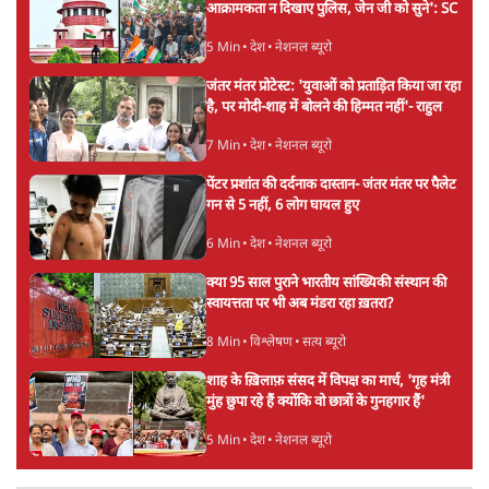
आक्रामकता न दिखाए पुलिस, जेन जी को सुने': SC
5 Min
•
देश
•
नेशनल ब्यूरो
जंतर मंतर प्रोटेस्ट: 'युवाओं को प्रताड़ित किया जा रहा
है, पर मोदी-शाह में बोलने की हिम्मत नहीं'- राहुल
7 Min
•
देश
•
नेशनल ब्यूरो
पेंटर प्रशांत की दर्दनाक दास्तान- जंतर मंतर पर पैलेट
गन से 5 नहीं, 6 लोग घायल हुए
6 Min
•
देश
•
नेशनल ब्यूरो
क्या 95 साल पुराने भारतीय सांख्यिकी संस्थान की
स्वायत्तता पर भी अब मंडरा रहा ख़तरा?
8 Min
•
विश्लेषण
•
सत्य ब्यूरो
शाह के ख़िलाफ़ संसद में विपक्ष का मार्च, 'गृह मंत्री
मुंह छुपा रहे हैं क्योंकि वो छात्रों के गुनहगार हैं'
5 Min
•
देश
•
नेशनल ब्यूरो