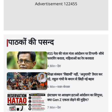
Advertisement
122455
पाठकों की पसन्द
RSS नेता की जंतर मंतर आंदोलन पर टिप्पणी- सीधे
फायरिंग कराता, महिलाओं का रेप करवाता
4 Min
•
देश
शिक्षा संस्थान ‘विद्यार्थी’ नहीं, ‘अनुयायी’ तैयार कर
रहे, राहुल गांधी के बयान से छिड़ी नई बहस
6 Min
•
वक़्त-बेवक़्त
इंस्टाग्राम पर आरक्षण हटाओ आंदोलन का शिगूफा,
क्या Gen Z एकता तोड़ने की मुहिम?
7 Min
•
देश