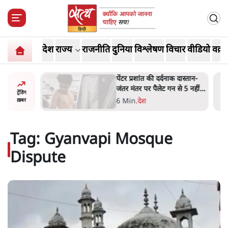
देश
राज्य
राजनीति
दुनिया
विश्लेषण
विचार
वीडियो
वक़्त
ाओं को
पेंटर प्रशांत की दर्दनाक दास्तान-
ै, पर मोदी-
जंतर मंतर पर पैलेट गन से 5 नहीं,
ट्रेंडिंग
 नहीं'-
6 लोग घायल हुए
6 Min
.
देश
ख़बर
Tag:
Gyanvapi Mosque
Dispute