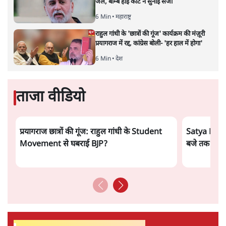
जेल, बॉम्बे हाई कोर्ट ने सुनाई सजा
6 Min
•
महाराष्ट्र
राहुल गांधी के 'छात्रों की गूंज' कार्यक्रम की मंज़ूरी
प्रयागराज में रद्द, कांग्रेस बोली- 'हर हाल में होगा'
6 Min
•
देश
ताजा वीडियो
प्रयागराज छात्रों की गूंज: राहुल गांधी के Student
Satya Hind
Movement से घबराई BJP?
बजे तक की ख़