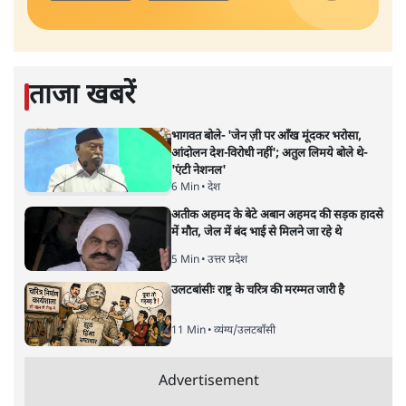
ताजा खबरें
भागवत बोले- 'जेन ज़ी पर आँख मूंदकर भरोसा,
आंदोलन देश-विरोधी नहीं'; अतुल लिमये बोले थे-
'एंटी नेशनल'
6 Min
•
देश
अतीक अहमद के बेटे अबान अहमद की सड़क हादसे
में मौत, जेल में बंद भाई से मिलने जा रहे थे
5 Min
•
उत्तर प्रदेश
उलटबांसीः राष्ट्र के चरित्र की मरम्मत जारी है
11 Min
•
व्यंग्य/उलटबाँसी
Advertisement