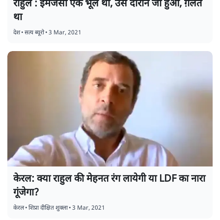
राहुल : इमर्जेंसी एक भूल थी, उस दौरान जो हुआ, ग़लत
था
देश
•
सत्य ब्यूरो
•
3 Mar, 2021
केरल: क्या राहुल की मेहनत रंग लायेगी या LDF का नारा
गूंजेगा?
केरल
•
शिप्रा दीक्षित शुक्ला
•
3 Mar, 2021