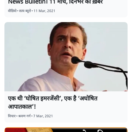
News Bulletin। 11 मार्च, दिनभर की ख़बरें
वीडियो
•
सत्य ब्यूरो
•
11 Mar, 2021
एक थी ‘घोषित इमरजेंसी’, एक है ‘अघोषित
आपातकाल’!
विचार
•
श्रवण गर्ग
•
7 Mar, 2021