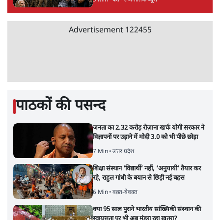
5 Min
•
देश
•
राजनीतिक ब्यूरो
Advertisement
122455
पाठकों की पसन्द
जनता का 2.32 करोड़ रोज़ाना खर्चः योगी सरकार ने
विज्ञापनों पर उड़ाने में मोदी 3.0 को भी पीछे छोड़ा
7 Min
•
उत्तर प्रदेश
शिक्षा संस्थान ‘विद्यार्थी’ नहीं, ‘अनुयायी’ तैयार कर
रहे, राहुल गांधी के बयान से छिड़ी नई बहस
6 Min
•
वक़्त-बेवक़्त
क्या 95 साल पुराने भारतीय सांख्यिकी संस्थान की
स्वायत्तता पर भी अब मंडरा रहा ख़तरा?