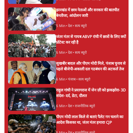
झारखंड में छात्र नेताओं और सरकार की बातचीत
बेनतीजा, आंदोलन जारी
5 Min
•
देश
•
सत्य ब्यूरो
जंतर मंतर से गायब ABVP रांची में छात्रों के लिए क्यों
प्रोटेस्ट कर रही है
6 Min
•
देश
•
सत्य ब्यूरो
सुखबीर बादल और पीएम मोदी मिले, पंजाब चुनाव से
पहले बीजेपी-अकाली दल गठबंधन की अटकलें तेज
6 Min
•
पंजाब
•
सत्य ब्यूरो
राहुल गांधी ने प्रयागराज में जेन ज़ी को झकझोरा- 3D
संदेश- दर्द, डेटा, दौलत
6 Min
•
देश
•
राजनीतिक ब्यूरो
पीएम मोदी लाल किले से बताएं पैलेट गन चलाने का
आदेश किसका था, जंतर मंतर हमाराः CJP