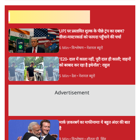
सर्वाधिक पढ़ी गयी खबरें
UPI पर प्रस्तावित शुल्क के पीछे ट्रंप का दबाव?
वीजा-मास्टरकार्ड को फायदा पहुँचाने की चर्चा
6 Min
•
विश्लेषण
•
नेशनल ब्यूरो
'E20- दाल में काला नहीं, पूरी दाल ही काली; वाहनों
को बरबाद कर रहा है इथेनॉल': राहुल
5 Min
•
देश
•
नेशनल ब्यूरो
Advertisement
मार्क ज़करबर्ग का माफीनामाः ये बहुत अंदर की बात
है
9 Min
•
विश्लेषण
•
शीतल पी. सिंह