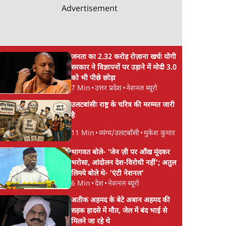
Advertisement
जनता का 2.32 करोड़ रोज़ाना खर्चः योगी
सरकार ने विज्ञापनों पर उड़ाने में मोदी 3.0
को भी पीछे छोड़ा
7 Min
•
उत्तर प्रदेश
•
नेशनल ब्यूरो
उलटबांसीः राष्ट्र के चरित्र की मरम्मत जारी
है
11 Min
•
व्यंग्य/उलटबाँसी
•
मुकेश कुमार
भागवत बोले- 'जेन ज़ी पर आँख मूंदकर
भरोसा, आंदोलन देश-विरोधी नहीं'; अतुल
लिमये बोले थे- 'एंटी नेशनल'
6 Min
•
देश
•
नेशनल ब्यूरो
अतीक अहमद के बेटे अबान अहमद की
सड़क हादसे में मौत, जेल में बंद भाई से
मिलने जा रहे थे