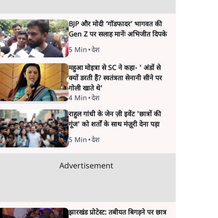
BJP और मोदी ‘गॉडफादर’ भागवत की
Gen Z पर सलाह मानेंः अभिजीत दिपके
5 Min
•
देश
महुआ मोइत्रा से SC ने कहा- ' अंडों से
क्यों डरती हैं? स्वतंत्रता सेनानी सीने पर
गोली खाते थे'
4 Min
•
देश
राहुल गांधी के जेन ज़ी इवेंट 'छात्रों की
गूंज' को शर्तों के साथ मंज़ूरी देना पड़ा
5 Min
•
देश
Advertisement
झारखंड प्रोटेस्ट: तबीयत बिगड़ने पर छात्र