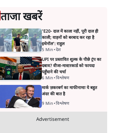
ताजा खबरें
'E20- दाल में काला नहीं, पूरी दाल ही
काली; वाहनों को बरबाद कर रहा है
इथेनॉल': राहुल
5 Min
•
देश
UPI पर प्रस्तावित शुल्क के पीछे ट्रंप का
दबाव? वीजा-मास्टरकार्ड को फायदा
पहुँचाने की चर्चा
6 Min
•
विश्लेषण
मार्क ज़करबर्ग का माफीनामाः ये बहुत
अंदर की बात है
9 Min
•
विश्लेषण
Advertisement