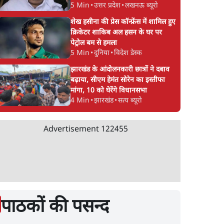
5 Min
•
उत्तर प्रदेश
•
लखनऊ ब्यूरो
शेख हसीना की प्रेस कॉन्फ्रेंस में शामिल हुए
क्रिकेटर शाकिब अल हसन के घर पर
पेट्रोल बम से हमला
5 Min
•
दुनिया
•
विदेश डेस्क
झारखंड के आंदोलनकारी छात्रों ने दबाव
बढ़ाया, सीएम हेमंत सोरेन का इस्तीफा
मांगा, 10 को घेरेंगे विधानसभा
4 Min
•
झारखंड
•
सत्य ब्यूरो
Advertisement
122455
पाठकों की पसन्द