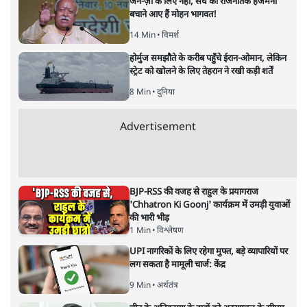
जेन-ज़ी के लिए नहीं, संघ की राजनैतिक हेजेमनी
बचाने आए हैं मोहन भागवत!
14 Min
•
विमर्श
होर्मुज समझौते के करीब पहुँचे ईरान-ओमान, लेकिन
स्ट्रेट को खोलने के लिए तेहरान ने रखी कड़ी शर्तें
8 Min
•
दुनिया
Advertisement
BJP-RSS की वजह से राहुल के प्रयागराज
'Chhatron Ki Goonj' कार्यक्रम में उमड़ी युवाओं
की भारी भीड़
1 Min
•
विश्लेषण
UPI नागरिकों के लिए रहेगा मुफ्त, बड़े व्यापारियों पर
लग सकता है मामूली चार्ज: केंद्र
9 Min
•
अर्थतंत्र