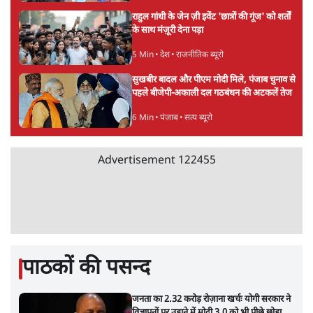
राहुल गांधी के जेन ज़ी इवेंट 'छात्रों की गूंज' को शर्तों
के साथ मंज़ूरी देना पड़ा
5 Min
•
देश
•
राजनीतिक ब्यूरो
सुखबीर बादल और पीएम मोदी मिले, पंजाब चुनाव से
पहले बीजेपी-अकाली दल गठबंधन की अटकलें तेज
6 Min
•
पंजाब
•
सत्य ब्यूरो
Advertisement
122455
पाठकों की पसन्द
जनता का 2.32 करोड़ रोज़ाना खर्चः योगी सरकार ने
विज्ञापनों पर उड़ाने में मोदी 3.0 को भी पीछे छोड़ा