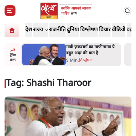
देश
राज्य
राजनीति
दुनिया
विश्लेषण
विचार
वीडियो
वक़्त
नामाः ये
महुआ मोइत्रा से SC ने कहा- ' अंडों
से क्यों डरती हैं? स्वतंत्रता सेनानी
ट्रेंडिंग
सीने पर गोली खाते थे'
4 Min
.
देश
ख़बर
Tag:
Shashi Tharoor