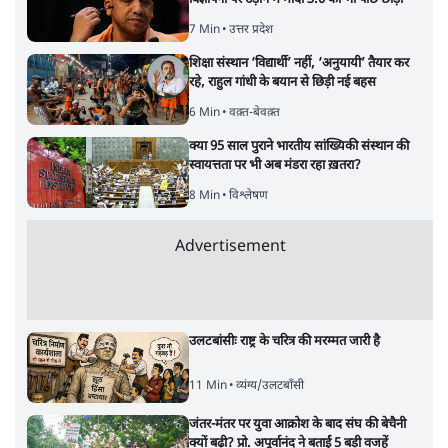
7 Min
•
उत्तर प्रदेश
शिक्षा संस्थान ‘विद्यार्थी’ नहीं, ‘अनुयायी’ तैयार कर
रहे, राहुल गांधी के बयान से छिड़ी नई बहस
6 Min
•
वक़्त-बेवक़्त
क्या 95 साल पुराने भारतीय सांख्यिकी संस्थान की
स्वायत्तता पर भी अब मंडरा रहा ख़तरा?
8 Min
•
विश्लेषण
Advertisement
उलटबांसीः राष्ट्र के चरित्र की मरम्मत जारी है
11 Min
•
व्यंग्य/उलटबाँसी
जंतर-मंतर पर युवा आक्रोश के बाद संघ की बेचैनी
क्यों बढ़ी? प्रो. अपूर्वानंद ने बताईं 5 बड़ी वजहें