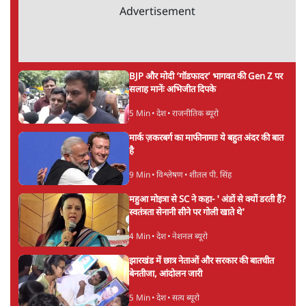
Advertisement
BJP और मोदी ‘गॉडफादर’ भागवत की Gen Z पर
सलाह मानेंः अभिजीत दिपके
5 Min
•
देश
•
राजनीतिक ब्यूरो
मार्क ज़करबर्ग का माफीनामाः ये बहुत अंदर की बात
है
9 Min
•
विश्लेषण
•
शीतल पी. सिंह
महुआ मोइत्रा से SC ने कहा- ' अंडों से क्यों डरती हैं?
स्वतंत्रता सेनानी सीने पर गोली खाते थे'
4 Min
•
देश
•
नेशनल ब्यूरो
झारखंड में छात्र नेताओं और सरकार की बातचीत
बेनतीजा, आंदोलन जारी
5 Min
•
देश
•
सत्य ब्यूरो