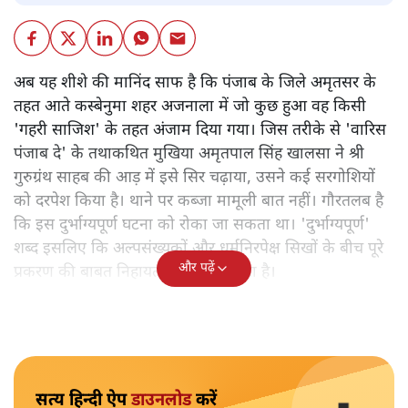
अब यह शीशे की मानिंद साफ है कि पंजाब के जिले अमृतसर के
तहत आते कस्बेनुमा शहर अजनाला में जो कुछ हुआ वह किसी
'गहरी साजिश' के तहत अंजाम दिया गया। जिस तरीके से 'वारिस
पंजाब दे' के तथाकथित मुखिया अमृतपाल सिंह खालसा ने श्री
गुरुग्रंथ साहब की आड़ में इसे सिर चढ़ाया, उसने कई सरगोशियों
को दरपेश किया है। थाने पर कब्जा मामूली बात नहीं। गौरतलब है
कि इस दुर्भाग्यपूर्ण घटना को रोका जा सकता था। 'दुर्भाग्यपूर्ण'
शब्द इसलिए कि अल्पसंख्यकों और धर्मनिरपेक्ष सिखों के बीच पूरे
और पढ़ें
प्रकरण की बाबत निहायत गलत संदेश गया है।
सत्य हिन्दी ऐप
डाउनलोड
करें