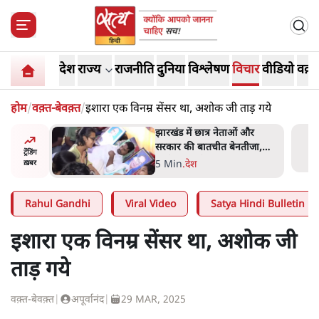
देश
राज्य
राजनीति
दुनिया
विश्लेषण
विचार
वीडियो
वक़्त
होम
/
वक़्त-बेवक़्त
/
इशारा एक विनम्र सेंसर था, अशोक जी ताड़ गये
ess
झारखंड में छात्र नेताओं और
ा 'Kya
सरकार की बातचीत बेनतीजा,
ट्रेंडिंग
न, चुनाव
आंदोलन जारी
5 Min
.
देश
ख़बर
Rahul Gandhi
Viral Video
Satya Hindi Bulletin
इशारा एक विनम्र सेंसर था, अशोक जी
ताड़ गये
वक़्त-बेवक़्त
|
अपूर्वानंद
|
29 MAR, 2025